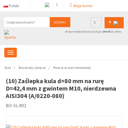
Polski
Moje konto
0
SZUKAJ
do darmowej dostawy brakuje:
299.00
ZŁ netto
Start
Balustrady i poręcze
Poręcze ze stali nierdzewnej
(10) Zaślepka kula d=80 mm na rurę
D=42,4 mm z gwintem M10, nierdzewna
AISI304 (A/0220-080)
BO-SL-802