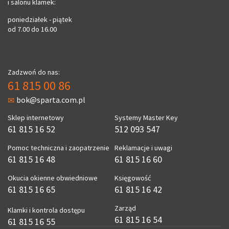
i salonu klamek:
poniedziałek - piątek
od 7.00 do 16.00
Zadzwoń do nas:
61 815 00 86
bok@sparta.com.pl
Sklep internetowy
Systemy Master Key
61 815 16 52
512 093 547
Pomoc techniczna i zaopatrzenie
Reklamacje i uwagi
61 815 16 48
61 815 16 60
Okucia okienne obwiedniowe
Księgowość
61 815 16 65
61 815 16 42
Zarząd
Klamki i kontrola dostępu
61 815 16 54
61 815 16 55