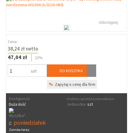
Udostępnij
Cena:
38,24 zł netto
47,04 zł
23%
DO KOSZYKA
szt
%
Zapytaj o cenę dla firm
Dostępność:
możliwa sprzedaż jednostkowa
Duża ilość
Jednostka:
szt
Wysyłka*:
poniedziałek
Zamów teraz