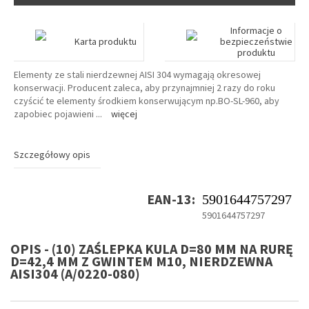
Informacje o
Karta produktu
bezpieczeństwie
produktu
Elementy ze stali nierdzewnej AISI 304 wymagają okresowej
konserwacji. Producent zaleca, aby przynajmniej 2 razy do roku
czyścić te elementy środkiem konserwującym np.BO-SL-960, aby
zapobiec pojawieni
...
więcej
Szczegółowy opis
EAN-13:
5901644757297
5901644757297
OPIS - (10) ZAŚLEPKA KULA D=80 MM NA RURĘ
D=42,4 MM Z GWINTEM M10, NIERDZEWNA
AISI304 (A/0220-080)