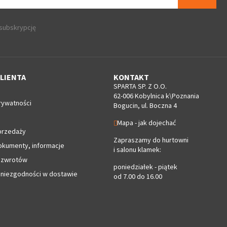
 subskrypcję
LIENTA
KONTAKT
SPARTA SP. Z O.O.
62-006 Kobylnica k\Poznania
rywatności
Bogucin, ul. Boczna 4
Mapa - jak dojechać
przedaży
Zapraszamy do hurtowni
okumenty, informacje
i salonu klamek:
 zwrotów
poniedziałek - piątek
 niezgodności w dostawie
od 7.00 do 16.00