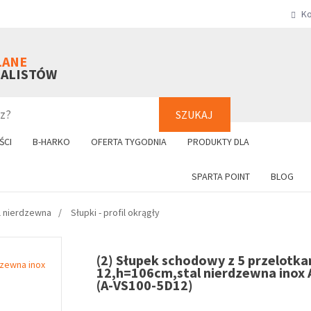
Ko
SZUKAJ
+48 61 8
LANE
NALISTÓW
SZUKAJ
ŚCI
B-HARKO
OFERTA TYGODNIA
PRODUKTY DLA
SPARTA POINT
BLOG
al nierdzewna
Słupki - profil okrągły
(2) Słupek schodowy z 5 przelotkam
12,h=106cm,stal nierdzewna inox 
(A-VS100-5D12)