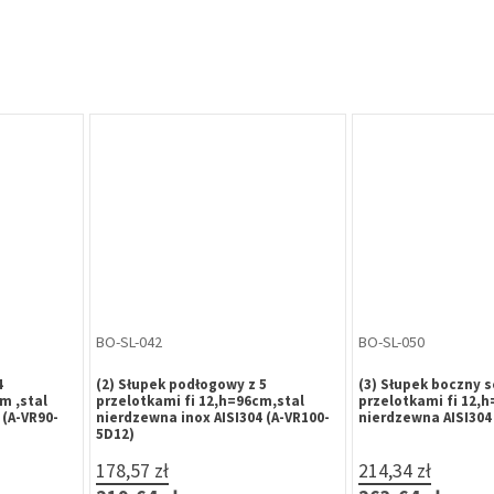
BO-SL-600
BO-SL-940
12 mm,
(21) Kolanko 90 stopni przegubowe
Wiertło z gwintow
erdzewna
na rurę D=12 szlif,d=13,5 mm,
nierdzewnej M5 SP
)
nierdzewne AISI304 (A/0302-012-S)
9,84 zł
28,69 zł