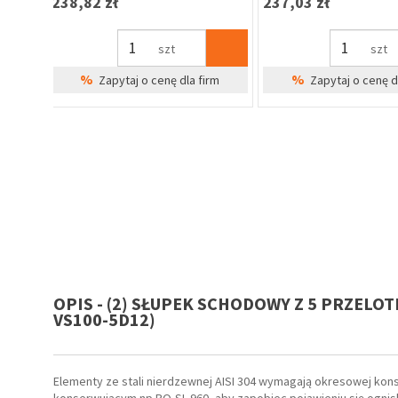
64,73 zł
2,26 zł
szt
szt
%
%
irm
Zapytaj o cenę dla firm
Zapytaj o cenę 
OPIS - (2) SŁUPEK SCHODOWY Z 5 PRZELOT
VS100-5D12)
Elementy ze stali nierdzewnej AISI 304 wymagają okresowej kons