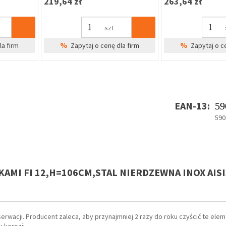
12,10 zł
35,29 zł
szt
%
%
dla firm
Zapytaj o cenę dla firm
Zapytaj o 
EAN-13:
59
590
KAMI FI 12,H=106CM,STAL NIERDZEWNA INOX AISI3
erwacji. Producent zaleca, aby przynajmniej 2 razy do roku czyścić te ele