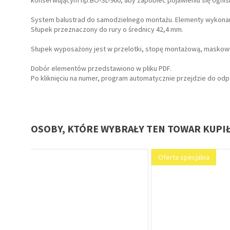
konserwującym np.BO-SL-960, aby zapobiec pojawieniu się ognisk
System balustrad do samodzielnego montażu. Elementy wykonane 
Słupek przeznaczony do rury o średnicy 42,4 mm.
Słupek wyposażony jest w przelotki, stopę montażową, maskown
Dobór elementów przedstawiono w pliku PDF.
Po kliknięciu na numer, program automatycznie przejdzie do od
OSOBY, KTÓRE WYBRAŁY TEN TOWAR KUPI