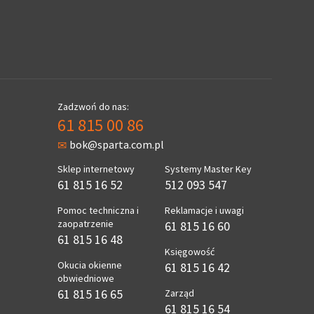
Zadzwoń do nas:
61 815 00 86
bok@sparta.com.pl
Sklep internetowy
Systemy Master Key
61 815 16 52
512 093 547
Pomoc techniczna i
Reklamacje i uwagi
zaopatrzenie
61 815 16 60
61 815 16 48
Księgowość
Okucia okienne
61 815 16 42
obwiedniowe
61 815 16 65
Zarząd
61 815 16 54