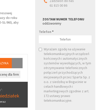
Zadzwoń do nas
61 815 00 86
kresowej
razy do roku
ZOSTAW NUMER TELEFONU
-SL-960, aby
oddzwonimy
Telefon
*
Wyrażam zgodę na używanie
telekomunikacyjnych urządzeń
końcowych i automatycznych
SZYKA
systemów wywołujących, w tym
otrzymywanie telefonicznych
połączeń przychodzących
cenę dla firm
inicjowanych przez Sparta Sp. z
o.o. z siedzibą w Bogucinie w
celach handlowych i
*:
marketingowych zgodnie z art.
iedziałek
172 ustawy prawo
telekomunikacyjne.
eraz