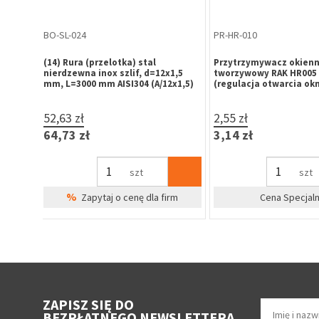
BO-SL-050
BO-SL-304
z rury
(3) Słupek boczny schodowy z 5
(22) Mocowanie pochw
przelotkami fi 12,h=106cm,stal
ścienne na rurę D=42,
nierdzewna AISI304 (A-BS100-5D12)
AISI304 (A/0505-042-B)
214,34 zł
20,37 zł
263,64 zł
25,06 zł
szt
szt
%
%
irm
Zapytaj o cenę dla firm
Zapytaj o cenę 
ZAPISZ SIĘ DO
BEZPŁATNEGO NEWSLETTERA