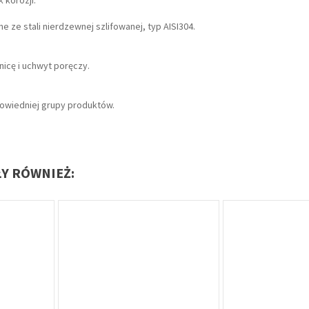
 korozji.
ze stali nierdzewnej szlifowanej, typ AISI304.
icę i uchwyt poręczy.
powiedniej grupy produktów.
ŁY RÓWNIEŻ: