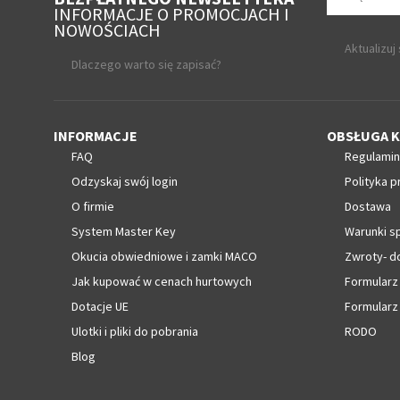
INFORMACJE O PROMOCJACH I
NOWOŚCIACH
Aktualizuj
Dlaczego warto się zapisać?
INFORMACJE
OBSŁUGA K
FAQ
Regulamin
Odzyskaj swój login
Polityka p
O firmie
Dostawa
System Master Key
Warunki s
Okucia obwiedniowe i zamki MACO
Zwroty- d
Jak kupować w cenach hurtowych
Formularz
Dotacje UE
Formularz
Ulotki i pliki do pobrania
RODO
Blog