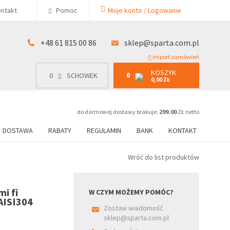
KOSZYK
ntakt
Pomoc
Moje konto / Logowanie
0
15 00 86
0
SCHOWEK
0,00 ZŁ
+48 61 815 00 86
sklep@sparta.com.pl
import zamówień
KOSZYK
0
0
SCHOWEK
0,00 ZŁ
do darmowej dostawy brakuje:
299.00
ZŁ netto
DOSTAWA
RABATY
REGULAMIN
BANK
KONTAKT
Wróć do list produktów
i fi
W CZYM MOŻEMY POMÓC?
AISI304
Zostaw wiadomość
sklep@sparta.com.pl