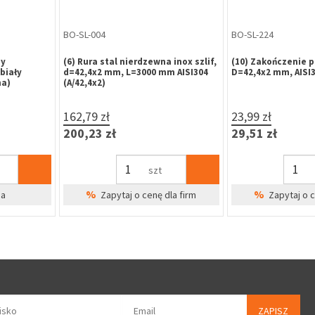
BO-SL-221
BO-SL-505
ytu końcowe
(20) Uchwyt końcowy lewy dla rury
(24) Rozeta mask
4x2 mm,
D=12x1.5, AISI304
rurę d=12 mm , ni
6,38 zł
4,66 zł
7,85 zł
5,73 zł
szt
%
%
dla firm
Zapytaj o cenę dla firm
Zapytaj o 
ZAPISZ