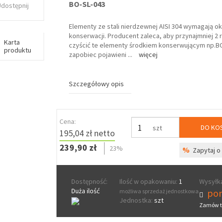
BO-SL-043
Udostępnij
Elementy ze stali nierdzewnej AISI 304 wymagają o
konserwacji. Producent zaleca, aby przynajmniej 2 
Karta
czyścić te elementy środkiem konserwującym np.BO
produktu
zapobiec pojawieni
...
więcej
Szczegółowy opis
Cena:
DO KO
szt
195,04 zł netto
239,90 zł
23%
%
Zapytaj o 
Dostępność:
Ilość w opakowaniu:
1
Wysyłka
Duża ilość
pon
możliwa sprzedaż jednostkowa
Jednostka:
szt
Zamów t