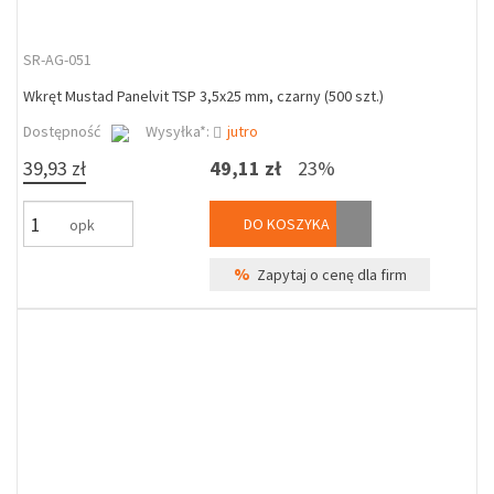
SR-AG-051
Wkręt Mustad Panelvit TSP 3,5x25 mm, czarny (500 szt.)
Dostępność
Wysyłka*:
jutro
39,93 zł
49,11 zł
23%
DO KOSZYKA
opk
%
Zapytaj o cenę dla firm