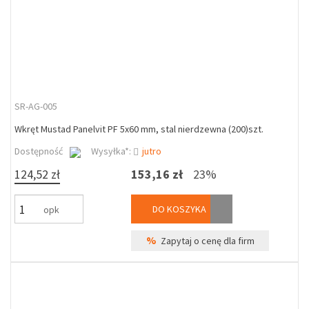
SR-AG-005
Wkręt Mustad Panelvit PF 5x60 mm, stal nierdzewna (200)szt.
Dostępność
Wysyłka*:
jutro
124,52 zł
153,16 zł
23%
DO KOSZYKA
opk
%
Zapytaj o cenę dla firm