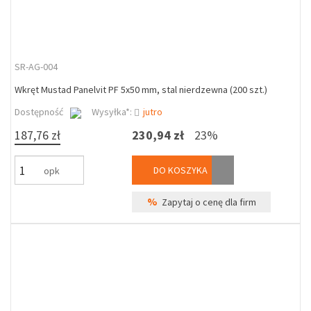
SR-AG-004
Wkręt Mustad Panelvit PF 5x50 mm, stal nierdzewna (200 szt.)
Dostępność
Wysyłka*:
jutro
187,76 zł
230,94 zł
23%
DO KOSZYKA
opk
%
Zapytaj o cenę dla firm