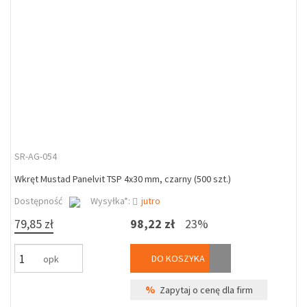
SR-AG-054
Wkręt Mustad Panelvit TSP 4x30 mm, czarny (500 szt.)
Dostępność
Wysyłka*:
jutro
79,85 zł
98,22 zł
23%
DO KOSZYKA
opk
%
Zapytaj o cenę dla firm