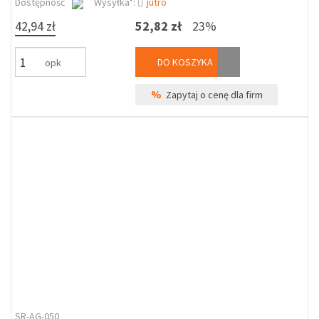
Dostępność
Wysyłka*:
jutro
42,94 zł
52,82 zł
23%
DO KOSZYKA
opk
%
Zapytaj o cenę dla firm
SR-AG-050