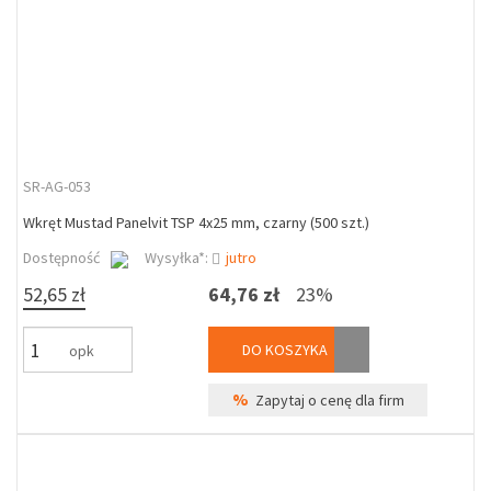
SR-AG-053
Wkręt Mustad Panelvit TSP 4x25 mm, czarny (500 szt.)
Dostępność
Wysyłka*:
jutro
52,65 zł
64,76 zł
23%
DO KOSZYKA
opk
%
Zapytaj o cenę dla firm