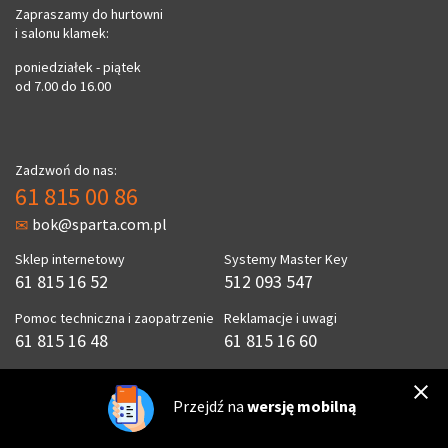
Zapraszamy do hurtowni
i salonu klamek:
poniedziałek - piątek
od 7.00 do 16.00
Zadzwoń do nas:
61 815 00 86
bok@sparta.com.pl
Sklep internetowy
Systemy Master Key
61 815 16 52
512 093 547
Pomoc techniczna i zaopatrzenie
Reklamacje i uwagi
61 815 16 48
61 815 16 60
Okucia okienne obwiedniowe
Księgowość
61 815 16 65
61 815 16 42
Przejdź na
wersję mobilną
Zarząd
Klamki i kontrola dostępu