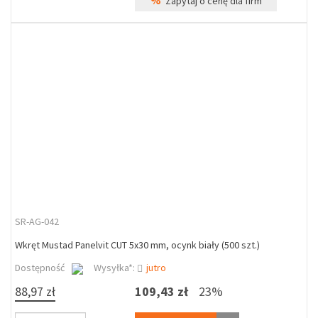
%
Zapytaj o cenę dla firm
SR-AG-042
Wkręt Mustad Panelvit CUT 5x30 mm, ocynk biały (500 szt.)
Dostępność
Wysyłka*:
jutro
88,97 zł
109,43 zł
23%