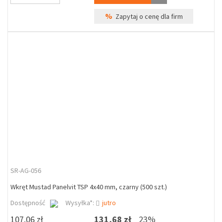
%
Zapytaj o cenę dla firm
SR-AG-056
Wkręt Mustad Panelvit TSP 4x40 mm, czarny (500 szt.)
Dostępność
Wysyłka*:
jutro
107,06 zł
131,68 zł
23%