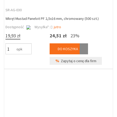
SR-AG-030
Wkręt Mustad Panelvit PF 2,5x16 mm, chromowany (500 szt.)
Dostępność
Wysyłka*:
jutro
19,93 zł
24,51 zł
23%
DO KOSZYKA
opk
%
Zapytaj o cenę dla firm