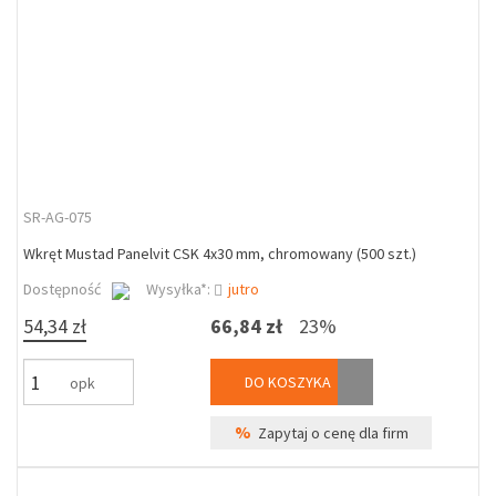
SR-AG-075
Wkręt Mustad Panelvit CSK 4x30 mm, chromowany (500 szt.)
Dostępność
Wysyłka*:
jutro
54,34 zł
66,84 zł
23%
DO KOSZYKA
opk
%
Zapytaj o cenę dla firm