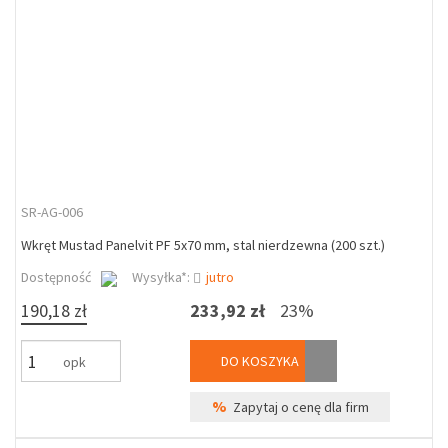
SR-AG-006
Wkręt Mustad Panelvit PF 5x70 mm, stal nierdzewna (200 szt.)
Dostępność
Wysyłka*:
jutro
190,18 zł
233,92 zł
23%
DO KOSZYKA
opk
%
Zapytaj o cenę dla firm