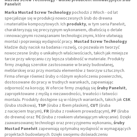
Panelvit
Marka Mustad Screw Technology
pochodzi z Włoch - od lat
specjalizuje się w produkcji nowoczesnych śrub do drewna
i materiałów kompozytowych. Ich
produkty
, w tym seria Panelvit,
charakteryzują się precyzyjnym wykonaniem, dbałością o detale
i innowacyjnymi rozwiązaniami technologicznymi, które ułatwiają
montaż i poprawiają wydajność pracy.
Mustad Screw Technology
kładzie duży nacisk na badania i rozwój, co pozwala im tworzyć
nowoczesne śruby o unikalnych właściwościach, takich jak mniejsze
tarcie przy wkręcaniu czy lepsza stabilność w materiale. Produkty
firmy znajdują szerokie zastosowanie w branży budowlanej,
meblarskiej oraz przy montażu elementów z tworzyw sztucznych.
Firma oferuje również śruby o różnym wykończeniu powierzchni,
dostosowane do pracy w trudnych warunkach, zapewniając
odporność na korozję. W ofercie firmy znajdują się
śruby Panelvit
,
zaprojektowane z myślą o niezawodności, trwałości i łatwości
montażu. Produkty dostępne są w różnych wariantach, takich jak
CSK
(śruba stożkowa),
TSP
(śruba z łbem płaskim),
CUT
(śruba
z nacięciem tnącym),
FR
(śruba z rowkiem prowadzącym),
PF
(śruba
do drewna) oraz
TC
(śruba z rowkiem ułatwiającym wkręcanie). Dzięki
zaawansowanej technologii oraz precyzyjnemu wykonaniu,
śruby
Mustad Panelvit
zapewniają optymalną wydajność w wymagających
projektach budowlanych. Dzięki swojemu doświadczeniu