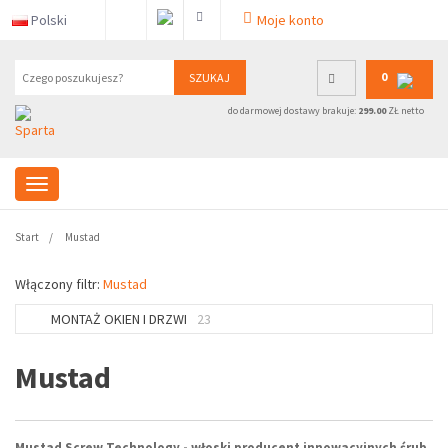
Polski
Moje konto
0
SZUKAJ
do darmowej dostawy brakuje:
299.00
ZŁ netto
Start
Mustad
Włączony filtr:
Mustad
MONTAŻ OKIEN I DRZWI
23
Mustad
Mustad Screw Technology - włoski producent innowacyjnych śrub