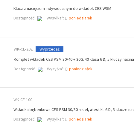
Klucz z nacięciem indywidualnym do wkładek CES WSM
Dostępność
Wysyłka*:
poniedziałek
WK-CE-202
Wyprzedaż
Komplet wkładek CES PSM 30/40 + 30G/40 klasa 6 D, 5 kluczy nacin
Dostępność
Wysyłka*:
poniedziałek
WK-CE-100
Wkładka bębenkowa CES PSM 30/30 nikiel, atest kl. 6.D, 3 klucze na
Dostępność
Wysyłka*:
poniedziałek