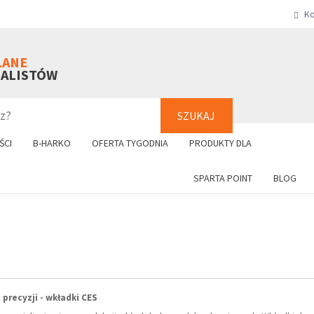
Ko
SZUKAJ
+48 61 8
LANE
NALISTÓW
SZUKAJ
ŚCI
B-HARKO
OFERTA TYGODNIA
PRODUKTY DLA
SPARTA POINT
BLOG
 precyzji - wkładki CES