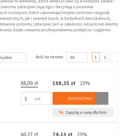
 zamków to elementy, które umieszczane są w korpusie zamka i
echanizmu zabezpieczającego i decydują o poziomie
jnych rozwiązań, które zapewniają bezpieczeństwo i wygodę
ewnętrznych, jak i zewnętrznych, w budynkach mieszkalnych,
odmienne poziomy zabezpieczeń w zależności od potrzeb klienta
w branży dzięki swojemu profesjonalnemu podejściu i ciągłemu
(current)
Ilość na stronie:
1
2
myślne
50
88,09 zł
108,35 zł
23%
DO KOSZYKA
szt
%
Zapytaj o cenę dla firm
60,27 zł
74,13 zł
23%