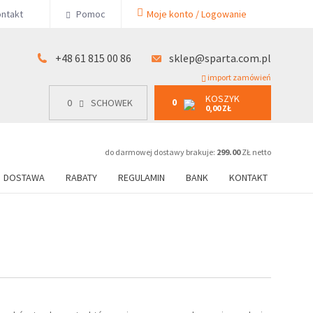
KOSZYK
ntakt
Pomoc
Moje konto / Logowanie
0
15 00 86
0
SCHOWEK
0,00 ZŁ
+48 61 815 00 86
sklep@sparta.com.pl
import zamówień
KOSZYK
0
0
SCHOWEK
0,00 ZŁ
do darmowej dostawy brakuje:
299.00
ZŁ netto
DOSTAWA
RABATY
REGULAMIN
BANK
KONTAKT