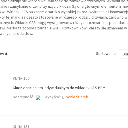
a specjalizuje się w produkcji wkładek do zamków drzwiowych. Wkładki do
ranie i zamykanie drzwi przy użyciu klucza. Są one głównym elementem m
wi. Wkładki CES są znane z bardzo wysokiej jakości wykonania i innowacy
kty tej marki są często stosowane w różnego rodzaju drzwiach, zarówno w
licznych. Wkładki CES mogą występować w różnych rozmiarach i posiadać 
rzwi. Marka ta zdobyła zaufanie wielu użytkowników i cieszy się uznaniem 
owanych produktów.
Sortowanie:
tów
41
Do
KL-NA-150
Klucz z nacięciem indywidualnym do wkładek CES PSM
Dostępność
Wysyłka*:
poniedziałek
KL-NA-151