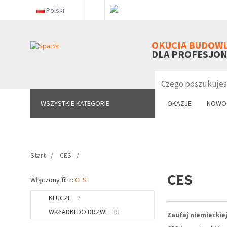
Polski
WSZYSTKIE KATEGORIE
OKUCIA BUDOW
DLA PROFESJO
WSZYSTKIE KATEGORIE
OKAZJE
NOWO
Start
CES
CES
Włączony filtr:
CES
KLUCZE
2
WKŁADKI DO DRZWI
39
Zaufaj niemieckiej