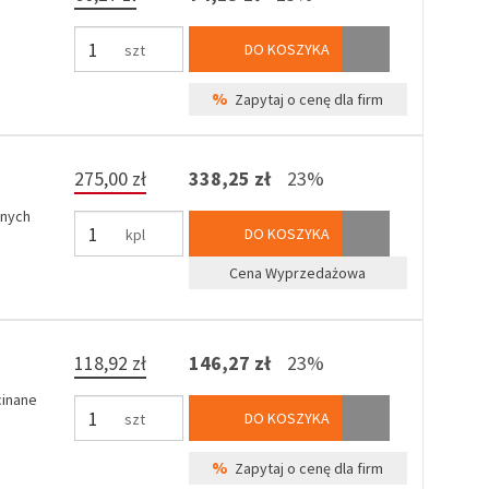
DO KOSZYKA
szt
%
Zapytaj o cenę dla firm
275,00 zł
338,25 zł
23%
anych
DO KOSZYKA
kpl
Cena Wyprzedażowa
118,92 zł
146,27 zł
23%
cinane
DO KOSZYKA
szt
%
Zapytaj o cenę dla firm