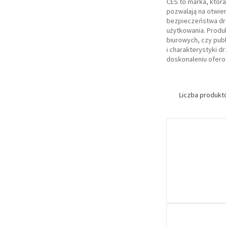
CES to marka, któr
pozwalają na otwie
bezpieczeństwa drz
użytkowania. Produ
biurowych, czy pub
i charakterystyki d
doskonaleniu ofer
Liczba produk