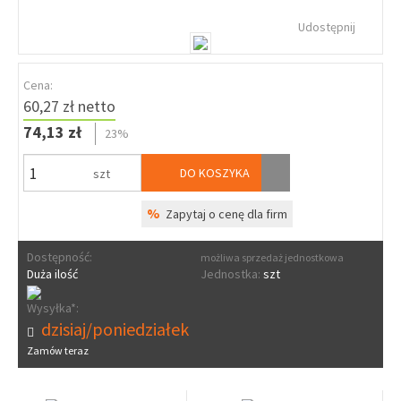
Udostępnij
Cena:
60,27 zł netto
74,13 zł
23%
DO KOSZYKA
szt
%
Zapytaj o cenę dla firm
Dostępność:
możliwa sprzedaż jednostkowa
Duża ilość
Jednostka:
szt
Wysyłka*:
dzisiaj/poniedziałek
Zamów teraz