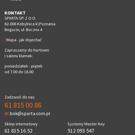
KONTAKT
SPARTA SP. Z O.O.
62-006 Kobylnica k\Poznania
Bogucin, ul. Boczna 4
Mapa - jak dojechać
Zapraszamy do hurtowni
i salonu klamek:
poniedziałek - piątek
od 7.00 do 16.00
Zadzwoń do nas:
61 815 00 86
bok@sparta.com.pl
Sklep internetowy
Systemy Master Key
61 815 16 52
512 093 547