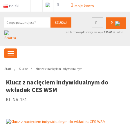
Polski
Moje konto
0
SZUKAJ
do darmowej dostawy brakuje:
299.00
ZŁ netto
Start
Klucze
Klucze z nacięciem indywidualnym
Klucz z nacięciem indywidualnym do
wkładek CES WSM
KL-NA-151