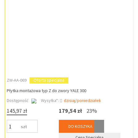
ZW-AA-069
Oferta specjalna
Płytka montażowa typ Z do zwory YALE 300
Dostępność
Wysyłka*:
dzisiaj/poniedziałek
145,97 zł
179,54 zł
23%
DO KOSZYKA
szt
Cena Specjalna