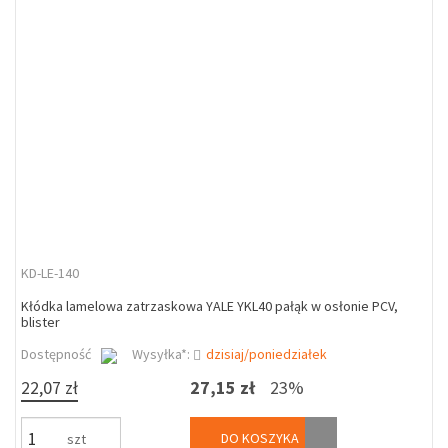
KD-LE-140
Kłódka lamelowa zatrzaskowa YALE YKL40 pałąk w osłonie PCV,
blister
Dostępność
Wysyłka*:
dzisiaj/poniedziałek
22,07 zł
27,15 zł
23%
DO KOSZYKA
szt