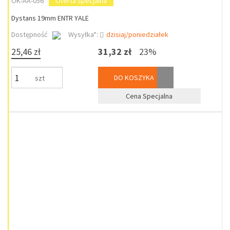
OK-AA-056
Oferta specjalna
Dystans 19mm ENTR YALE
Dostępność
Wysyłka*:
dzisiaj/poniedziałek
25,46 zł
31,32 zł
23%
DO KOSZYKA
szt
Cena Specjalna