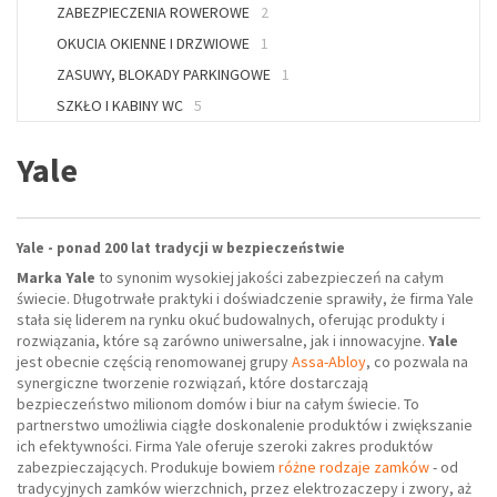
ZABEZPIECZENIA ROWEROWE
2
OKUCIA OKIENNE I DRZWIOWE
1
ZASUWY, BLOKADY PARKINGOWE
1
SZKŁO I KABINY WC
5
Yale
Yale - ponad 200 lat tradycji w bezpieczeństwie
Marka Yale
to synonim wysokiej jakości zabezpieczeń na całym
świecie. Długotrwałe praktyki i doświadczenie sprawiły, że firma Yale
stała się liderem na rynku okuć budowalnych, oferując produkty i
rozwiązania, które są zarówno uniwersalne, jak i innowacyjne.
Yale
jest obecnie częścią renomowanej grupy
Assa-Abloy
, co pozwala na
synergiczne tworzenie rozwiązań, które dostarczają
bezpieczeństwo milionom domów i biur na całym świecie. To
partnerstwo umożliwia ciągłe doskonalenie produktów i zwiększanie
ich efektywności. Firma Yale oferuje szeroki zakres produktów
zabezpieczających. Produkuje bowiem
różne rodzaje zamków
- od
tradycyjnych zamków wierzchnich, przez elektrozaczepy i zwory, aż