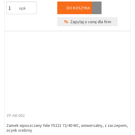
DO KOSZYKA
opk
%
Zapytaj o cenę dla firm
ZP-AB-002
Zamek wpuszczany Yale Y5221 72/40 WC, uniwersalny, z zaczepem,
ocynk srebrny