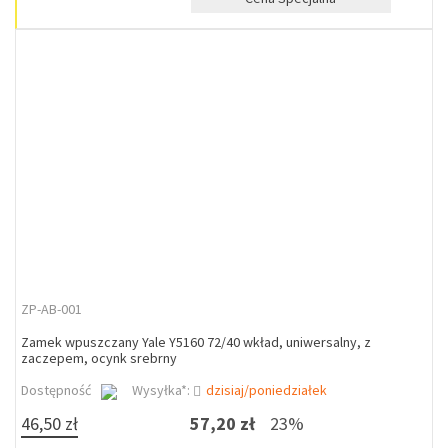
ZP-AB-001
Zamek wpuszczany Yale Y5160 72/40 wkład, uniwersalny, z
zaczepem, ocynk srebrny
Dostępność
Wysyłka*:
dzisiaj/poniedziałek
46,50 zł
57,20 zł
23%