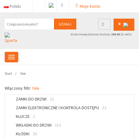
Polski
Moje konto
0
SZUKAJ
do darmowej dostawy brakuje:
299.00
ZŁ netto
Start
Yale
Włączony filtr:
Yale
ZAMKI DO DRZWI
23
ZAMKI ELEKTRONICZNE I KONTROLA DOSTĘPU
23
KLUCZE
2
WKŁADKI DO DRZWI
313
KŁÓDKI
30