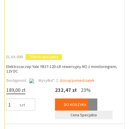
EL-AA-090
Oferta specjalna
Elektrozaczep Yale YB37-12D-LR rewersyjny NO z monitoringiem,
12V DC
Dostępność
Wysyłka*:
dzisiaj/poniedziałek
189,00 zł
232,47 zł
23%
DO KOSZYKA
szt
Cena Specjalna