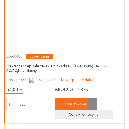
EL-AA-035
Super cena
Elektrozaczep Yale YB-17 z blokadą NC (awersyjny) , 8-16 V
AC/DC,bez blachy
Dostępność
Wysyłka*:
dzisiaj/poniedziałek
54,00 zł
66,42 zł
23%
DO KOSZYKA
szt
Cena Promocyjna