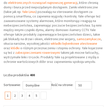
do
elektronicznych rozwiązań najnowszej generacji
, które chronią
domy i biura przed niepożądanym dostępem. Zamki elektroniczne
(takie jak np.
Yale Linus
) pozwalają na sterowanie dostępem za
pomocą smartfona, co zapewnia wygodę i kontrolę. Yale oferuje też
zaawansowane systemy alarmowe, które monitorują i reagują na
niebezpieczeństwa, zapewniając poczucie bezpieczeństwa. Są nimi
między innymi czujniki dymu, alarmy domowe i kamery CCTV. Yale
oferuje także produkty zapewniające bezpieczeństwo dzieci, takie
jak blokady na drzwi i okien, elektroniczne wizjery,
samozamykacze
,
okucia narożne, wysokiej jakości
wkładki bębenkowe atestowane
oraz
kłódki
o różnym przeznaczeniu i stopniu ochrony. Yale kojarzone
są też z
zabezpieczeniami rowerowymi
takimi jak mocne łańcuchy,
wytrzymałe linki i U-Locki. Produkty Yale są projektowane z myślą o
ochronie wartościowych dóbr oraz zapewnieniu spokoju umysłu.
Liczba produktów
400
Sortowanie:
Ilość na stronie:
Domyślne
50
(current)
1
2
3
4
5