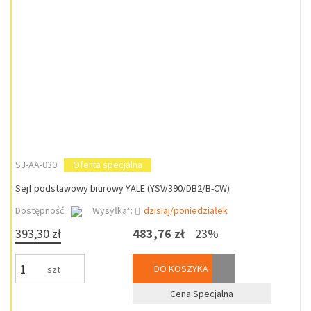
SJ-AA-030
Oferta specjalna
Sejf podstawowy biurowy YALE (YSV/390/DB2/B-CW)
Dostępność
Wysyłka*:
dzisiaj/poniedziałek
393,30 zł
483,76 zł
23%
DO KOSZYKA
szt
Cena Specjalna