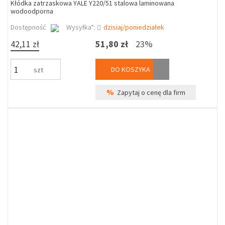
Kłódka zatrzaskowa YALE Y220/51 stalowa laminowana
wodoodporna
Dostępność
Wysyłka*:
dzisiaj/poniedziałek
42,11 zł
51,80 zł
23%
DO KOSZYKA
szt
%
Zapytaj o cenę dla firm