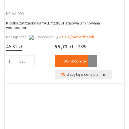
KD-AA-000
Kłódka zatrzaskowa YALE Y220/61 stalowa laminowana
wodoodporna
Dostępność
Wysyłka*:
dzisiaj/poniedziałek
45,31 zł
55,73 zł
23%
DO KOSZYKA
szt
%
Zapytaj o cenę dla firm