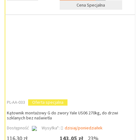
Cena Specjalna
PL-AA-033
Oferta specjalna
Kątownik montażowy G do zwory Yale US06 270kg, do drzwi
szklanych bez naświetla
Dostępność
Wysyłka*:
dzisiaj/poniedziałek
116,30 zł
143,05 zł
23%