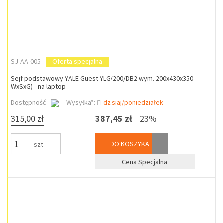
SJ-AA-005
Oferta specjalna
Sejf podstawowy YALE Guest YLG/200/DB2 wym. 200x430x350
WxSxG) - na laptop
Dostępność
Wysyłka*:
dzisiaj/poniedziałek
315,00 zł
387,45 zł
23%
DO KOSZYKA
szt
Cena Specjalna