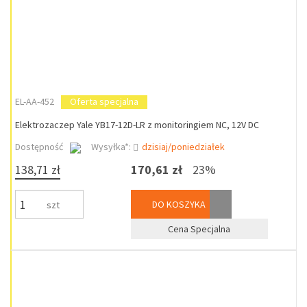
EL-AA-452
Oferta specjalna
Elektrozaczep Yale YB17-12D-LR z monitoringiem NC, 12V DC
Dostępność
Wysyłka*:
dzisiaj/poniedziałek
138,71 zł
170,61 zł
23%
DO KOSZYKA
szt
Cena Specjalna