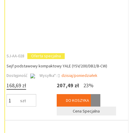
SJ-AA-028
Oferta specjalna
Sejf podstawowy kompaktowy YALE (YSV/200/DB2/B-CW)
Dostępność
Wysyłka*:
dzisiaj/poniedziałek
168,69 zł
207,49 zł
23%
DO KOSZYKA
szt
Cena Specjalna