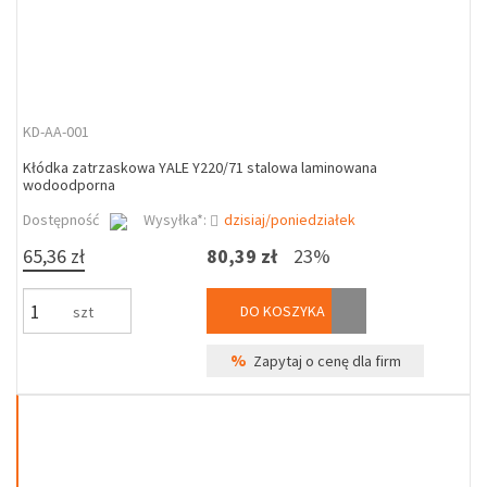
KD-AA-001
Kłódka zatrzaskowa YALE Y220/71 stalowa laminowana
wodoodporna
Dostępność
Wysyłka*:
dzisiaj/poniedziałek
65,36 zł
80,39 zł
23%
DO KOSZYKA
szt
%
Zapytaj o cenę dla firm