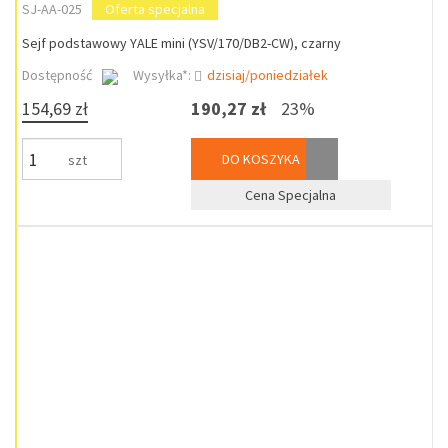
SJ-AA-025
Oferta specjalna
Sejf podstawowy YALE mini (YSV/170/DB2-CW), czarny
Dostępność
Wysyłka*:
dzisiaj/poniedziałek
154,69 zł
190,27 zł
23%
DO KOSZYKA
szt
Cena Specjalna