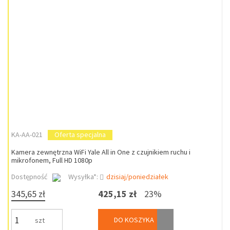
KA-AA-021
Oferta specjalna
Kamera zewnętrzna WiFi Yale All in One z czujnikiem ruchu i
mikrofonem, Full HD 1080p
Dostępność
Wysyłka*:
dzisiaj/poniedziałek
345,65 zł
425,15 zł
23%
DO KOSZYKA
szt