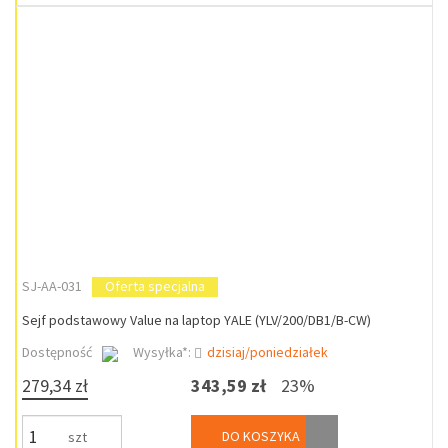
SJ-AA-031
Oferta specjalna
Sejf podstawowy Value na laptop YALE (YLV/200/DB1/B-CW)
Dostępność
Wysyłka*:
dzisiaj/poniedziałek
279,34 zł
343,59 zł
23%
DO KOSZYKA
szt