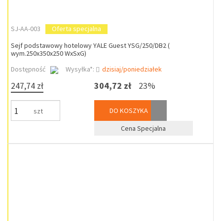
SJ-AA-003
Oferta specjalna
Sejf podstawowy hotelowy YALE Guest YSG/250/DB2 (
wym.250x350x250 WxSxG)
Dostępność
Wysyłka*:
dzisiaj/poniedziałek
247,74 zł
304,72 zł
23%
DO KOSZYKA
szt
Cena Specjalna