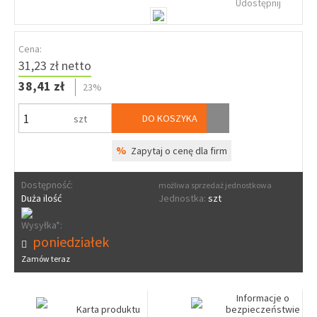
Udostępnij
Cena:
31,23 zł netto
38,41 zł
23%
DO KOSZYKA
szt
%
Zapytaj o cenę dla firm
Dostępność:
możliwa sprzedaż jednostkowa
Duża ilość
Jednostka:
szt
Wysyłka*:
poniedziałek
Zamów teraz
Informacje o
Karta produktu
bezpieczeństwie