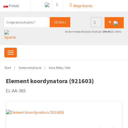
Polski
Moje konto
0
SZUKAJ
do darmowej dostawy brakuje:
299.00
ZŁ netto
Start
Samozamykacze
Assa Abloy / Yale
Element koordynatora (921603)
EL-AA-365