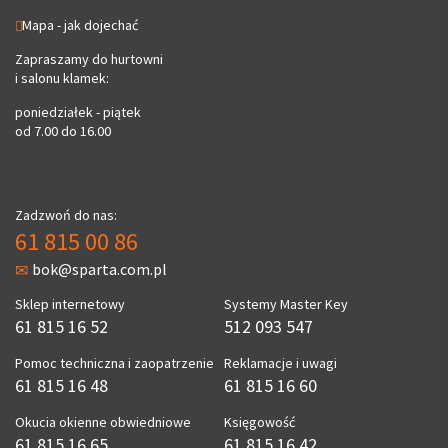
Mapa - jak dojechać
Zapraszamy do hurtowni
i salonu klamek:
poniedziałek - piątek
od 7.00 do 16.00
Zadzwoń do nas:
61 815 00 86
bok@sparta.com.pl
Sklep internetowy
Systemy Master Key
61 815 16 52
512 093 547
Pomoc techniczna i zaopatrzenie
Reklamacje i uwagi
61 815 16 48
61 815 16 60
Okucia okienne obwiedniowe
Księgowość
61 815 16 65
61 815 16 42