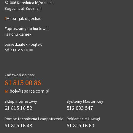
62-006 Kobylnica k\Poznania
Bogucin, ul. Boczna 4
Mapa - jak dojechać
Zapraszamy do hurtowni
i salonu klamek:
poniedziałek - piątek
od 7.00 do 16.00
Zadzwoń do nas:
61 815 00 86
bok@sparta.com.pl
Sklep internetowy
Systemy Master Key
61 815 16 52
512 093 547
Pomoc techniczna i zaopatrzenie
Reklamacje i uwagi
61 815 16 48
61 815 16 60