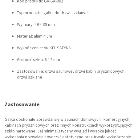
Kod produktu: GA-SA-002
Typ produktu: gałka do drzwi szklanych
Wymiary: 49 × 39 mm
Materiał: aluminium
Wykończenie: ANIKEL SATYNA
Grubość szkła: 8-12 mm
Zastosowanie: drzwi saunowe, drzwi kabin prysznicowych,
drzwi szklane
Zastosowanie
Gałka doskonale sprawdzi się w saunach domowych i komercyjnych,
kabinach prysznicowych oraz innych konstrukcjach wykorzystujących
szkło hartowane. Jej minimalistyczny wygląd i wysoka jakość
wykonania pozwalają stworzyć estetyczne oraz trwałe wykończenie