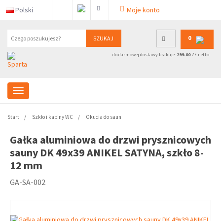
Polski
Moje konto
0
SZUKAJ
do darmowej dostawy brakuje:
299.00
ZŁ netto
Start
Szkło i kabiny WC
Okucia do saun
Gałka aluminiowa do drzwi prysznicowych
sauny DK 49x39 ANIKEL SATYNA, szkło 8-
12 mm
GA-SA-002