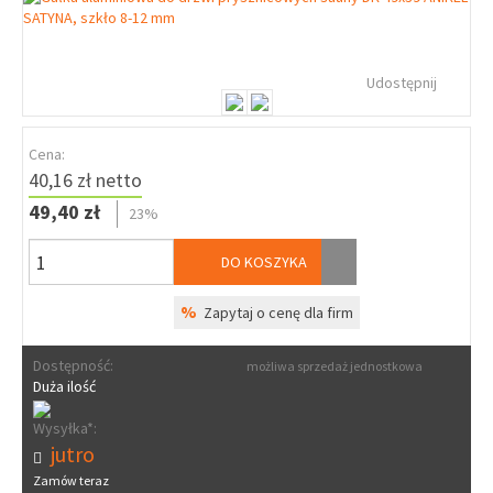
Udostępnij
Cena:
40,16 zł netto
49,40 zł
23%
DO KOSZYKA
%
Zapytaj o cenę dla firm
Dostępność:
możliwa sprzedaż jednostkowa
Duża ilość
Wysyłka*:
jutro
Zamów teraz