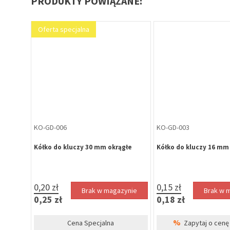
PRODUKTY POWIĄZANE:
KO-GD-001
KO-GD-009
głe
Kółko do kluczy 25 mm WIS okrągłe
Kółko do kluczy 35 mm
0,22 zł
0,37 zł
zynie
Brak w magazynie
Brak w 
0,27 zł
0,46 zł
%
%
irm
Zapytaj o cenę dla firm
Zapytaj o cenę 