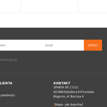
ZAPISZ
 subskrypcję
LIENTA
KONTAKT
SPARTA SP. Z O.O.
62-006 Kobylnica k\Poznania
rywatności
Bogucin, ul. Boczna 4
Mapa - jak dojechać