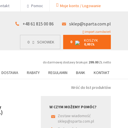
KOSZYK
ntakt
Pomoc
Moje konto / Logowanie
0
15 00 86
0
SCHOWEK
0,00 ZŁ
+48 61 815 00 86
sklep@sparta.com.pl
import zamówień
KOSZYK
0
0
SCHOWEK
0,00 ZŁ
do darmowej dostawy brakuje:
299.00
ZŁ netto
DOSTAWA
RABATY
REGULAMIN
BANK
KONTAKT
Wróć do list produktów
y
W CZYM MOŻEMY POMÓC?
.)
Zostaw wiadomość
sklep@sparta.com.pl