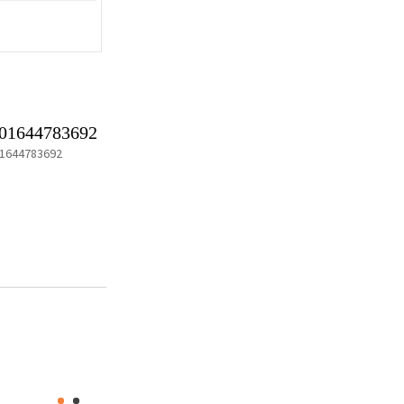
01644783692
1644783692