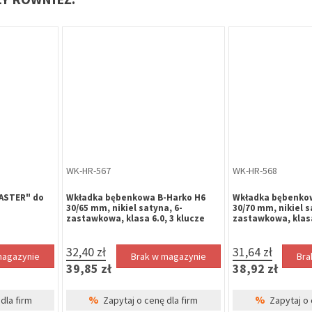
OD-KU-018
ZP-HA-025
y fi 60 mm,
Odbojnik samoprzylepny fi 60 mm,
Zamek dodatkowy 
szary
chińskich chrom g
50mm
2,50 zł
52,11 zł
magazynie
Brak w magazynie
Bra
3,08 zł
64,10 zł
%
%
dla firm
Zapytaj o cenę dla firm
Zapytaj o 