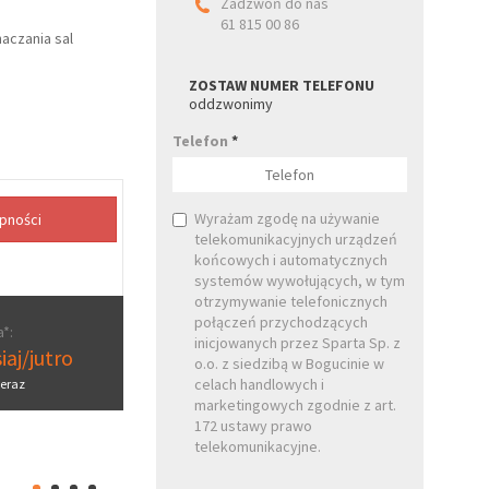
Zadzwoń do nas
61 815 00 86
naczania sal
ZOSTAW NUMER TELEFONU
oddzwonimy
Telefon
*
Wyrażam zgodę na używanie
telekomunikacyjnych urządzeń
końcowych i automatycznych
systemów wywołujących, w tym
otrzymywanie telefonicznych
połączeń przychodzących
*:
inicjowanych przez Sparta Sp. z
iaj/jutro
o.o. z siedzibą w Bogucinie w
celach handlowych i
eraz
marketingowych zgodnie z art.
172 ustawy prawo
telekomunikacyjne.