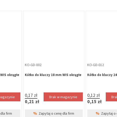
KO-GD-011
KO-GD-005
 okrągłe
Kółko do kluczy 26 mm płaskie
Kółko do kluczy 3
0,75 zł
0,87 zł
magazynie
Brak w magazynie
Bra
0,92 zł
1,07 zł
%
%
dla firm
Zapytaj o cenę dla firm
Zapytaj o 