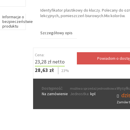
Identyfikator plastikowy do kluczy. Polecany do oz
lekcyjnych, pomieszczeń biurowych.Mix kolorów.
Informacje o
bezpieczeństwie
produktu
Szczegółowy opis
Cena:
23,28 zł netto
28,63 zł
23%
Dostępność:
Wysyłka
możliwa sprzedaż jednostkowa
Na zamówienie
Jednostka:
kpl
dzis
Zamów t