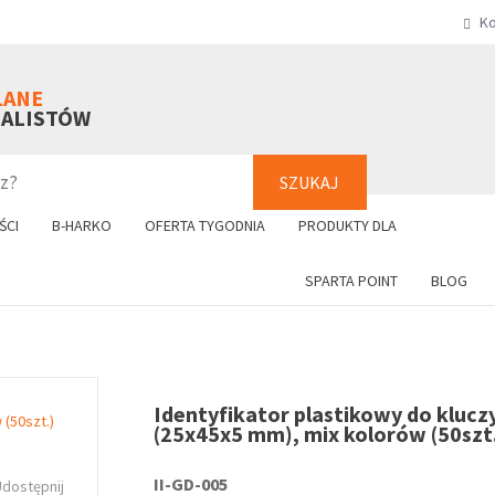
Ko
SZUKAJ
+48 61 8
LANE
NALISTÓW
SZUKAJ
ŚCI
B-HARKO
OFERTA TYGODNIA
PRODUKTY DLA
SPARTA POINT
BLOG
Identyfikator plastikowy do klucz
(25x45x5 mm), mix kolorów (50szt
II-GD-005
Udostępnij