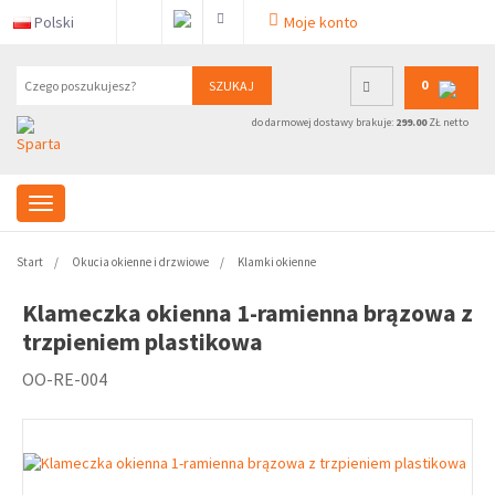
Polski
Moje konto
0
SZUKAJ
do darmowej dostawy brakuje:
299.00
ZŁ netto
Start
Okucia okienne i drzwiowe
Klamki okienne
Klameczka okienna 1-ramienna brązowa z
trzpieniem plastikowa
OO-RE-004