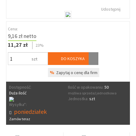
Udostępnij
Cena:
9,16 zł netto
11,27 zł
23%
DO KOSZYKA
szt
%
Zapytaj o cenę dla firm
Dostępność:
Ilość w opakowaniu:
50
Duża ilość
możliwa sprzedaż jednostkowa
Jednostka:
szt
Wysyłka*:
poniedziałek
Zamów teraz