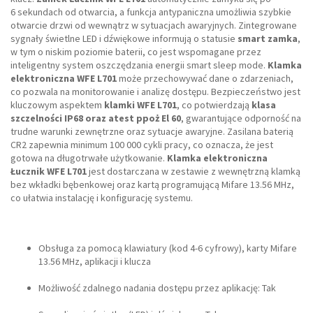
6 sekundach od otwarcia, a funkcja antypaniczna umożliwia szybkie
otwarcie drzwi od wewnątrz w sytuacjach awaryjnych. Zintegrowane
sygnały świetlne LED i dźwiękowe informują o statusie
smart zamka
,
w tym o niskim poziomie baterii, co jest wspomagane przez
inteligentny system oszczędzania energii smart sleep mode.
Klamka
elektroniczna WFE L701
może przechowywać dane o zdarzeniach,
co pozwala na monitorowanie i analizę dostępu. Bezpieczeństwo jest
kluczowym aspektem
klamki WFE L701
, co potwierdzają
klasa
szczelności IP68 oraz atest ppoż El 60
, gwarantujące odporność na
trudne warunki zewnętrzne oraz sytuacje awaryjne. Zasilana baterią
CR2 zapewnia minimum 100 000 cykli pracy, co oznacza, że jest
gotowa na długotrwałe użytkowanie.
Klamka elektroniczna
Łucznik WFE L701
jest dostarczana w zestawie z wewnętrzną klamką
bez wkładki bębenkowej oraz kartą programującą Mifare 13.56 MHz,
co ułatwia instalację i konfigurację systemu.
Obsługa za pomocą klawiatury (kod 4-6 cyfrowy), karty Mifare
13.56 MHz, aplikacji i klucza
Możliwość zdalnego nadania dostępu przez aplikację: Tak