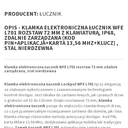
PRODUCENT:
ŁUCZNIK
OPIS - KLAMKA ELEKTRONICZNA ŁUCZNIK WFE
L701 ROZSTAW 72 MM Z KLAWIATURĄ, IP68,
ZDALNIE ZARZĄDZANA (KOD
PIN+APLIKACJA+KARTA 13,56 MHZ+KLUCZ) ,
STAL NIERDZEWNA
Klamka elektroniczna Łucznik WFE L701 rozstaw 72 mm zdalnie
zarządzana, stal nierdzewna
Klamka elektroniczna Łucznik Lockpol WFE L701
łączy elegancję
ze stalowym wykończeniem z zaawansowanymi technologiami
kontroli dostępu. Jest idealna do zarówno lewych, jak i prawych drzwi
o grubości od 32 do 120 mm. Dzięki rozstawowi 72 mm,
klamka
elektroniczna Łucznik
pasuje do większości standardowych drzwi,
co czyni ją uniwersalnym rozwiązaniem zarówno dla domów, jak i biur.
Klamka oferuje różnorodne metody autoryzacji dostępu - kod PIN,
karta Mifare 13.56 MHz, dedykowana aplikacja mobilna lub tradycyjny
klucz.
Zamek Łucznik WFE L701
automatycznie zamyka się po