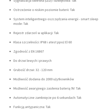
Sygnalizacja świetlna (LED) i dźwiękowa: Tak
Ostrzeżenie o niskim poziomie baterii: Tak
System inteligentnego oszczędzania energii - smart sleep
mode: Tak
Rejestr zdarzeń w aplikacji: Tak
Klasa szczelności: IP68 i atest ppoż El 60
Zgodność z EN 16867
Do drzwi lewych i prawych
Grubość drzwi: 32 - 120 mm
Możliwość dodania do 2000 użytkowników
Możliwość awaryjnego zasilenia baterią 9V: Tak
Automatyczne zamknięcie po 6 sekundach: Tak
Funkcją antypaniczna: Tak