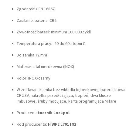
Zgodność z EN 16867
Zasilanie: bateria: CR2
Żywotność baterii: minimum 100 000 cykli
Temperatura pracy: -20 do 60 stopni C
Do zamka 72 mm
Materiał: stal nierdzewna (INOX)
Kolor: INOX/czarny
W zestawie: klamka bez wkładki bębenkowej, bateria litowa
CR2 3V, nakrętka przedłużająca, trzpień, dwa klucze
imbusowe, śruby mocujące, karta programująca Mifare
Producent:
Łucznik Lockpol
Kod producenta:
H WFE L701 I 92