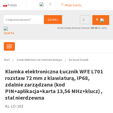
Polski
Moje konto
0
SZUKAJ
do darmowej dostawy brakuje:
299.00
ZŁ netto
Start
Zamki elektroniczne i kontrola dostępu
Na bazie klamek
Klamka elektroniczna Łucznik WFE L701
rozstaw 72 mm z klawiaturą, IP68,
zdalnie zarządzana (kod
PIN+aplikacja+karta 13,56 MHz+klucz) ,
stal nierdzewna
KL-LO-103