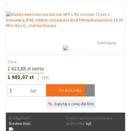
Udostępnij
Cena:
1 613,88 zł netto
1 985,07 zł
23%
DO KOSZYKA
kpl
%
Zapytaj o cenę dla firm
Dostępność:
możliwa sprzedaż jednostkowa
Średnia ilość
Jednostka:
kpl