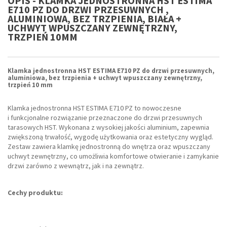
OPIS - KLAMKA JEDNOSTRONNA HST ESTIMA
E710 PZ DO DRZWI PRZESUWNYCH ,
ALUMINIOWA, BEZ TRZPIENIA, BIAŁA +
UCHWYT WPUSZCZANY ZEWNĘTRZNY,
TRZPIEŃ 10MM
Klamka jednostronna HST ESTIMA E710 PZ do drzwi przesuwnych,
aluminiowa, bez trzpienia + uchwyt wpuszczany zewnętrzny,
trzpień 10 mm
Klamka jednostronna HST ESTIMA E710 PZ to nowoczesne
i funkcjonalne rozwiązanie przeznaczone do drzwi przesuwnych
tarasowych HST. Wykonana z wysokiej jakości aluminium, zapewnia
zwiększoną trwałość, wygodę użytkowania oraz estetyczny wygląd.
Zestaw zawiera klamkę jednostronną do wnętrza oraz wpuszczany
uchwyt zewnętrzny, co umożliwia komfortowe otwieranie i zamykanie
drzwi zarówno z wewnątrz, jak i na zewnątrz.
Cechy produktu: