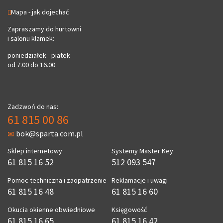
Mapa - jak dojechać
Zapraszamy do hurtowni
i salonu klamek:
poniedziałek - piątek
od 7.00 do 16.00
Zadzwoń do nas:
61 815 00 86
bok@sparta.com.pl
Sklep internetowy
Systemy Master Key
61 815 16 52
512 093 547
Pomoc techniczna i zaopatrzenie
Reklamacje i uwagi
61 815 16 48
61 815 16 60
Okucia okienne obwiedniowe
Księgowość
61 815 16 65
61 815 16 42