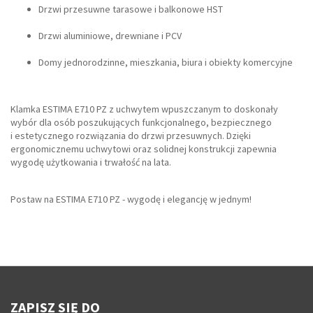
Drzwi przesuwne tarasowe i balkonowe HST
Drzwi aluminiowe, drewniane i PCV
Domy jednorodzinne, mieszkania, biura i obiekty komercyjne
Klamka ESTIMA E710 PZ z uchwytem wpuszczanym to doskonały
wybór dla osób poszukujących funkcjonalnego, bezpiecznego
i estetycznego rozwiązania do drzwi przesuwnych. Dzięki
ergonomicznemu uchwytowi oraz solidnej konstrukcji zapewnia
wygodę użytkowania i trwałość na lata.
Postaw na ESTIMA E710 PZ - wygodę i elegancję w jednym!
ZAPISZ SIĘ DO