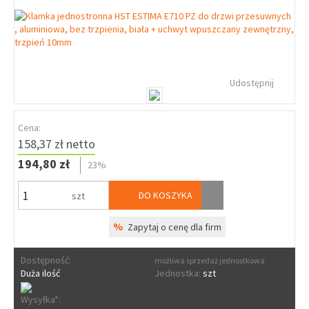
Udostępnij
Cena:
158,37 zł netto
194,80 zł
23%
DO KOSZYKA
szt
%
Zapytaj o cenę dla firm
Dostępność:
możliwa sprzedaż jednostkowa
Duża ilość
Jednostka:
szt
Wysyłka*: