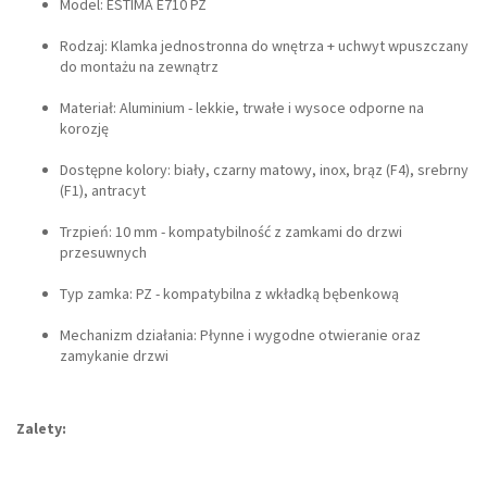
Model: ESTIMA E710 PZ
Rodzaj: Klamka jednostronna do wnętrza + uchwyt wpuszczany
do montażu na zewnątrz
Materiał: Aluminium - lekkie, trwałe i wysoce odporne na
korozję
Dostępne kolory: biały, czarny matowy, inox, brąz (F4), srebrny
(F1), antracyt
Trzpień: 10 mm - kompatybilność z zamkami do drzwi
przesuwnych
Typ zamka: PZ - kompatybilna z wkładką bębenkową
Mechanizm działania: Płynne i wygodne otwieranie oraz
zamykanie drzwi
Zalety: