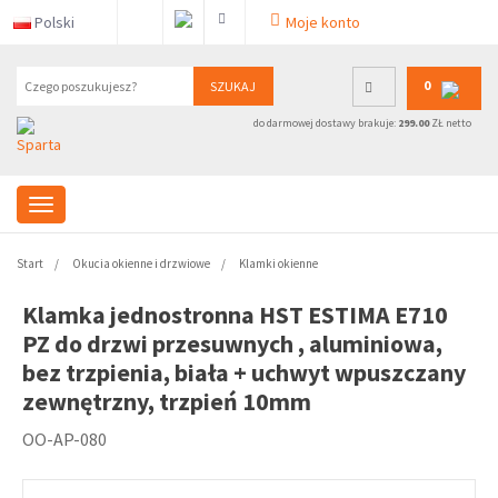
Polski
Moje konto
0
SZUKAJ
do darmowej dostawy brakuje:
299.00
ZŁ netto
Start
Okucia okienne i drzwiowe
Klamki okienne
Klamka jednostronna HST ESTIMA E710
PZ do drzwi przesuwnych , aluminiowa,
bez trzpienia, biała + uchwyt wpuszczany
zewnętrzny, trzpień 10mm
OO-AP-080