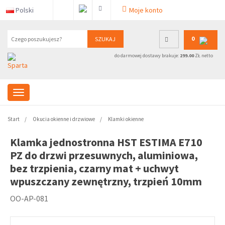
Polski
Moje konto
0
SZUKAJ
do darmowej dostawy brakuje:
299.00
ZŁ netto
Start
Okucia okienne i drzwiowe
Klamki okienne
Klamka jednostronna HST ESTIMA E710
PZ do drzwi przesuwnych, aluminiowa,
bez trzpienia, czarny mat + uchwyt
wpuszczany zewnętrzny, trzpień 10mm
OO-AP-081