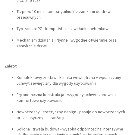
(F1), antracyt
Trzpień: 10 mm - kompatybilność z zamkami do drzwi
przesuwnych
Typ zamka: PZ - kompatybilna z wkładką bębenkową
Mechanizm działania: Płynne i wygodne otwieranie oraz
zamykanie drzwi
Zalety:
Kompleksowy zestaw - klamka wewnętrzna + wpuszczany
uchwyt zewnętrzny dla wygody użytkowania
Ergonomiczna konstrukcja - wygodny uchwyt zapewnia
komfortowe użytkowanie
Nowoczesny i estetyczny design - pasuje do nowoczesnych
oraz klasycznych aranżacji
Solidna i trwała budowa - wysoka odporność na intensywne
użytkowanie oraz działanie warunków atmosferycznych