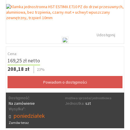
Udostępnij
Cena:
169,25 zł netto
208,18 zł
23%
Dostępność:
możliwa sprzedaż jednostkowa
Na zamówienie
Jednostka:
szt
Wysyłka*:
poniedziałek
Zamów teraz