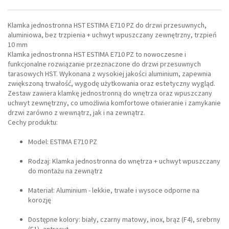
Klamka jednostronna HST ESTIMA E710 PZ do drzwi przesuwnych,
aluminiowa, bez trzpienia + uchwyt wpuszczany zewnętrzny, trzpień
10 mm
Klamka jednostronna HST ESTIMA E710 PZ to nowoczesne i
funkcjonalne rozwiązanie przeznaczone do drzwi przesuwnych
tarasowych HST. Wykonana z wysokiej jakości aluminium, zapewnia
zwiększoną trwałość, wygodę użytkowania oraz estetyczny wygląd.
Zestaw zawiera klamkę jednostronną do wnętrza oraz wpuszczany
uchwyt zewnętrzny, co umożliwia komfortowe otwieranie i zamykanie
drzwi zarówno z wewnątrz, jak i na zewnątrz.
Cechy produktu:
Model: ESTIMA E710 PZ
Rodzaj: Klamka jednostronna do wnętrza + uchwyt wpuszczany
do montażu na zewnątrz
Materiał: Aluminium - lekkie, trwałe i wysoce odporne na
korozję
Dostępne kolory: biały, czarny matowy, inox, brąz (F4), srebrny