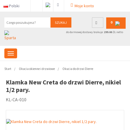
Polski
Moje konto
0
SZUKAJ
do darmowej dostawy brakuje:
299.00
ZŁ netto
Start
Okucia okienne i drzwiowe
Okucia do drzwi Dierre
Klamka New Creta do drzwi Dierre, nikiel
1/2 pary.
KL-CA-010