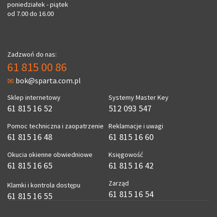
poniedziałek - piątek
od 7.00 do 16.00
Zadzwoń do nas:
61 815 00 86
bok@sparta.com.pl
Sklep internetowy
Systemy Master Key
61 815 16 52
512 093 547
Pomoc techniczna i zaopatrzenie
Reklamacje i uwagi
61 815 16 48
61 815 16 60
Okucia okienne obwiedniowe
Księgowość
61 815 16 65
61 815 16 42
Zarząd
Klamki i kontrola dostępu
61 815 16 54
61 815 16 55