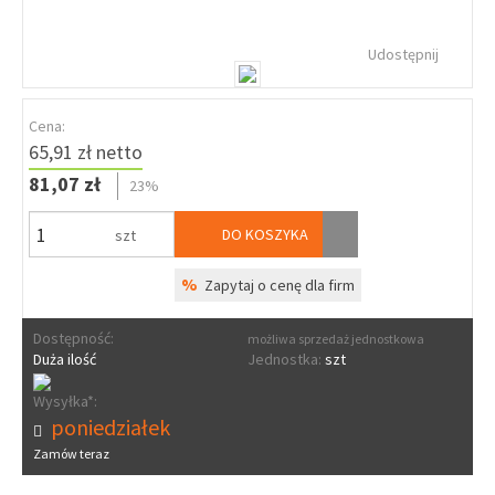
Udostępnij
Cena:
65,91 zł netto
81,07 zł
23%
DO KOSZYKA
szt
%
Zapytaj o cenę dla firm
Dostępność:
możliwa sprzedaż jednostkowa
Duża ilość
Jednostka:
szt
Wysyłka*:
poniedziałek
Zamów teraz