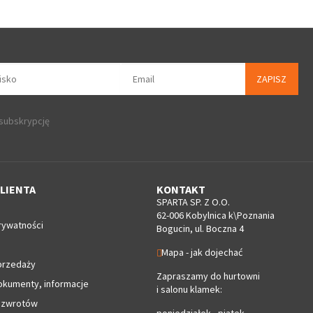
ZAPISZ
 subskrypcję
LIENTA
KONTAKT
SPARTA SP. Z O.O.
62-006 Kobylnica k\Poznania
rywatności
Bogucin, ul. Boczna 4
Mapa - jak dojechać
przedaży
Zapraszamy do hurtowni
okumenty, informacje
i salonu klamek:
 zwrotów