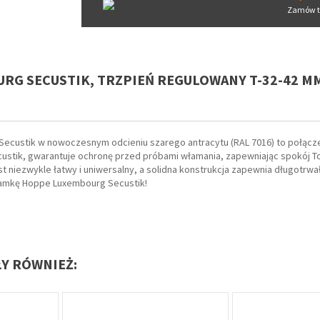
Zamów t
RG SECUSTIK, TRZPIEŃ REGULOWANY T-32-42 MM
Secustik w nowoczesnym odcieniu szarego antracytu (RAL 7016) to połącze
stik, gwarantuje ochronę przed próbami włamania, zapewniając spokój Tob
st niezwykle łatwy i uniwersalny, a solidna konstrukcja zapewnia długotrwa
lamkę Hoppe Luxembourg Secustik!
ŁY RÓWNIEŻ: