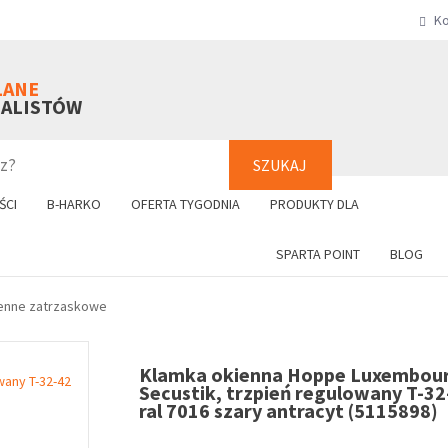
Ko
SZUKAJ
+48 61 8
LANE
NALISTÓW
SZUKAJ
ŚCI
B-HARKO
OFERTA TYGODNIA
PRODUKTY DLA
SPARTA POINT
BLOG
enne zatrzaskowe
Klamka okienna Hoppe Luxembou
Secustik, trzpień regulowany T-3
ral 7016 szary antracyt (5115898)