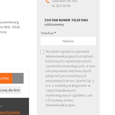
Zadzwoń do nas
61 815 00 86
ZOSTAW NUMER TELEFONU
e Luxembourg
oddzwonimy
u (RAL 7016)
ażona
Telefon
*
Wyrażam zgodę na używanie
telekomunikacyjnych urządzeń
końcowych i automatycznych
systemów wywołujących, w tym
otrzymywanie telefonicznych
połączeń przychodzących
SZYKA
inicjowanych przez Sparta Sp. z
o.o. z siedzibą w Bogucinie w
cenę dla firm
celach handlowych i
marketingowych zgodnie z art.
172 ustawy prawo
telekomunikacyjne.
*:
iedziałek