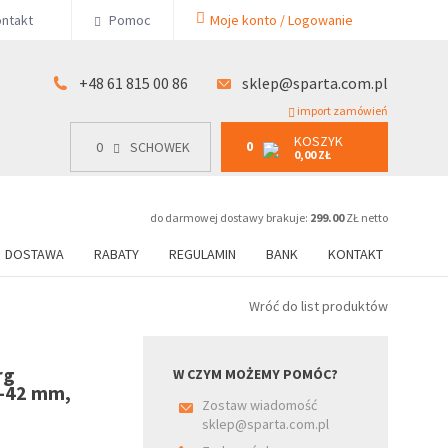
KOSZYK
ntakt
Pomoc
Moje konto / Logowanie
0
15 00 86
0
SCHOWEK
0,00 ZŁ
+48 61 815 00 86
sklep@sparta.com.pl
import zamówień
KOSZYK
0
0
SCHOWEK
0,00 ZŁ
do darmowej dostawy brakuje:
299.00
ZŁ netto
DOSTAWA
RABATY
REGULAMIN
BANK
KONTAKT
Wróć do list produktów
rg
W CZYM MOŻEMY POMÓC?
2-42 mm,
Zostaw wiadomość
sklep@sparta.com.pl