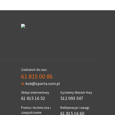
Zadzwoń do nas:
61 815 00 86
bok@sparta.com.pl
Sklep internetowy
Systemy Master Key
61 815 16 52
512 093 547
Pomoc techniczna i
Reklamacje i uwagi
zaopatrzenie
61 815 16 60