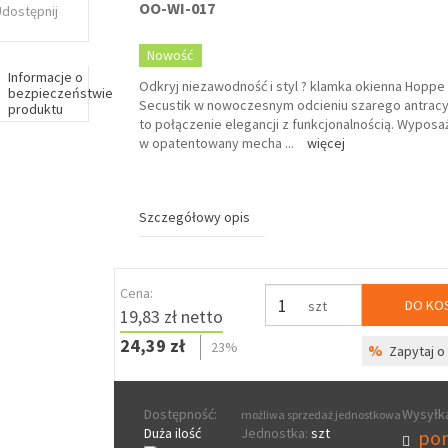
OO-WI-017
Udostępnij
Nowość
Informacje o
Odkryj niezawodność i styl ? klamka okienna Hopp
bezpieczeństwie
Secustik w nowoczesnym odcieniu szarego antracyt
produktu
to połączenie elegancji z funkcjonalnością. Wypos
w opatentowany mecha
...
więcej
Szczegółowy opis
Cena:
DO KO
szt
19,83 zł netto
24,39 zł
23%
%
Zapytaj o 
Dostępność:
Wysyłka
możliwa sprzedaż jednostkowa
Duża ilość
Jednostka:
szt
pon