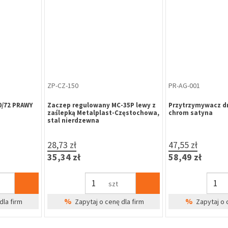
OT-ZL-005
KL-WI-302
świetli
Nożyce zamykacza naświetli Takt-
Klamka drzwiowa 
150 białe
WB, aluminium sta
(113P/2246)
87,84 zł
79,22 zł
108,04 zł
97,44 zł
szt
%
%
dla firm
Zapytaj o cenę dla firm
Zapytaj o 