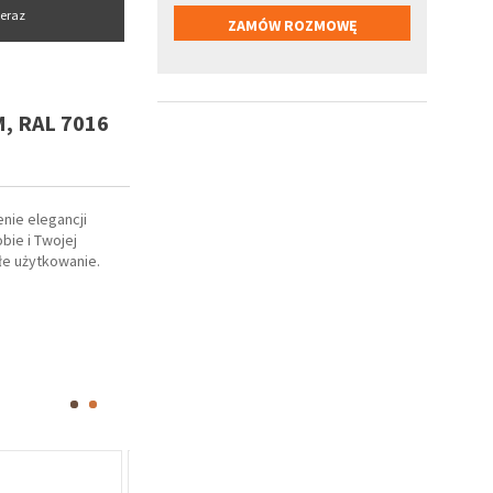
eraz
, RAL 7016
nie elegancji
ie i Twojej
łe użytkowanie.
Oferta specjalna