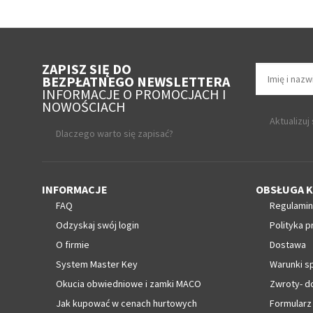
ZAPISZ SIĘ DO
BEZPŁATNEGO NEWSLETTERA
INFORMACJE O PROMOCJACH I
NOWOŚCIACH
Aktualizuj
Dlaczego warto się zapisać?
INFORMACJE
OBSŁUGA K
FAQ
Regulamin
Odzyskaj swój login
Polityka p
O firmie
Dostawa
System Master Key
Warunki s
Okucia obwiedniowe i zamki MACO
Zwroty- d
Jak kupować w cenach hurtowych
Formularz