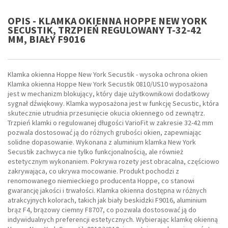
OPIS - KLAMKA OKIENNA HOPPE NEW YORK
SECUSTIK, TRZPIEŃ REGULOWANY T-32-42
MM, BIAŁY F9016
Klamka okienna Hoppe New York Secustik - wysoka ochrona okien
Klamka okienna Hoppe New York Secustik 0810/US10 wyposażona
jest w mechanizm blokujący, który daje użytkownikowi dodatkowy
sygnał dźwiękowy. Klamka wyposażona jest w funkcję Secustic, która
skutecznie utrudnia przesunięcie okucia okiennego od zewnątrz.
Trzpień klamki o regulowanej długości VarioFit w zakresie 32-42 mm
pozwala dostosować ją do różnych grubości okien, zapewniając
solidne dopasowanie. Wykonana z aluminium klamka New York
Secustik zachwyca nie tylko funkcjonalnością, ale również
estetycznym wykonaniem. Pokrywa rozety jest obracalna, częściowo
zakrywająca, co ukrywa mocowanie. Produkt pochodzi z
renomowanego niemieckiego producenta Hoppe, co stanowi
gwarancję jakości i trwałości. Klamka okienna dostępna w różnych
atrakcyjnych kolorach, takich jak biały beskidzki F9016, aluminium
brąz F4, brązowy ciemny F8707, co pozwala dostosować ją do
indywidualnych preferencji estetycznych. Wybierając klamkę okienną