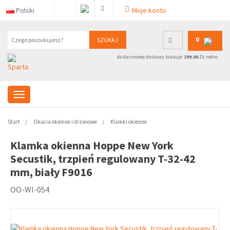
Polski
Moje konto
0
SZUKAJ
do darmowej dostawy brakuje:
299.00
ZŁ netto
Start
Okucia okienne i drzwiowe
Klamki okienne
Klamka okienna Hoppe New York
Secustik, trzpień regulowany T-32-42
mm, biały F9016
OO-WI-054