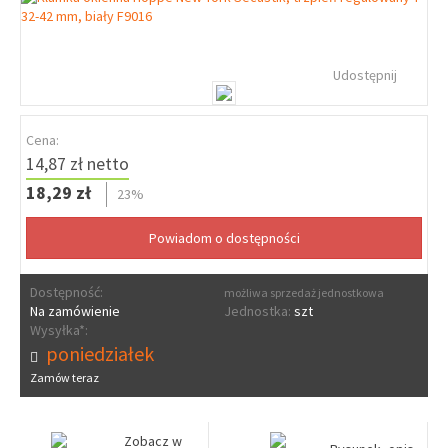
Udostępnij
Cena:
14,87 zł netto
18,29 zł
23%
Dostępność:
możliwa sprzedaż jednostkowa
Na zamówienie
Jednostka:
szt
Wysyłka*:
poniedziałek
Zamów teraz
Zobacz w