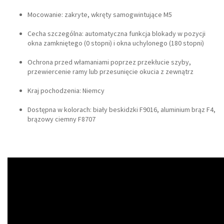
Mocowanie: zakryte, wkręty samogwintujące M5
Cecha szczególna: automatyczna funkcja blokady w pozycji
okna zamkniętego (0 stopni) i okna uchylonego (180 stopni)
Ochrona przed włamaniami poprzez przekłucie szyby,
przewiercenie ramy lub przesunięcie okucia z zewnątrz
Kraj pochodzenia: Niemcy
Dostępna w kolorach: biały beskidzki F9016, aluminium brąz F4,
brązowy ciemny F8707