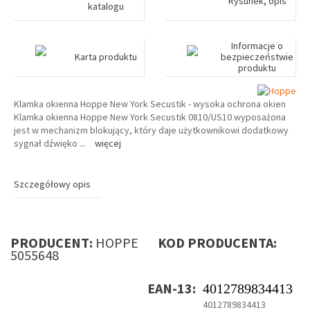
Rysunek, opis
katalogu
Informacje o
Karta produktu
bezpieczeństwie
produktu
Klamka okienna Hoppe New York Secustik - wysoka ochrona okien
Klamka okienna Hoppe New York Secustik 0810/US10 wyposażona
jest w mechanizm blokujący, który daje użytkownikowi dodatkowy
sygnał dźwięko
...
więcej
Szczegółowy opis
PRODUCENT:
HOPPE
KOD PRODUCENTA:
5055648
EAN-13:
4012789834413
4012789834413