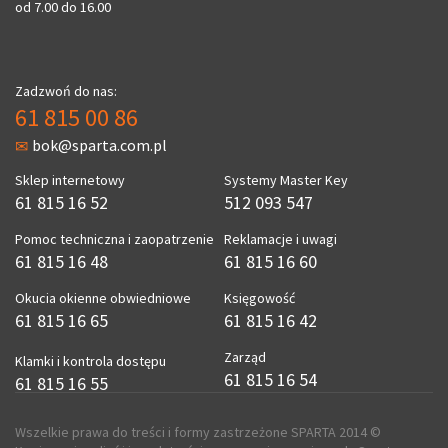
od 7.00 do 16.00
Zadzwoń do nas:
61 815 00 86
bok@sparta.com.pl
Sklep internetowy
Systemy Master Key
61 815 16 52
512 093 547
Pomoc techniczna i zaopatrzenie
Reklamacje i uwagi
61 815 16 48
61 815 16 60
Okucia okienne obwiedniowe
Księgowość
61 815 16 65
61 815 16 42
Zarząd
Klamki i kontrola dostępu
61 815 16 54
61 815 16 55
Wszelkie prawa do treści i formy zastrzeżone SPARTA 2014 ©