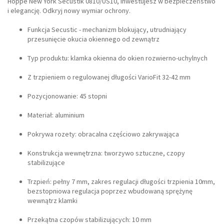
Hoppe New York Secustik 0810/US10, inwestujesz w bezpieczeństwo
i elegancję. Odkryj nowy wymiar ochrony.
Funkcja Secustic - mechanizm blokujący, utrudniający
przesunięcie okucia okiennego od zewnątrz
Typ produktu: klamka okienna do okien rozwierno-uchylnych
Z trzpieniem o regulowanej długości VarioFit 32-42 mm
Pozycjonowanie: 45 stopni
Materiał: aluminium
Pokrywa rozety: obracalna częściowo zakrywająca
Konstrukcja wewnętrzna: tworzywo sztuczne, czopy
stabilizujące
Trzpień: pełny 7 mm, zakres regulacji długości trzpienia 10mm,
bezstopniowa regulacja poprzez wbudowaną sprężynę
wewnątrz klamki
Przekątna czopów stabilizujących: 10 mm