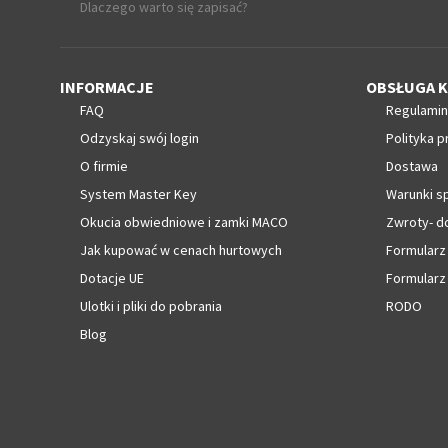
Dlaczego warto się zapisać?
INFORMACJE
OBSŁUGA K
FAQ
Regulamin
Odzyskaj swój login
Polityka p
O firmie
Dostawa
System Master Key
Warunki s
Okucia obwiedniowe i zamki MACO
Zwroty- d
Jak kupować w cenach hurtowych
Formularz
Dotacje UE
Formularz
Ulotki i pliki do pobrania
RODO
Blog