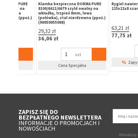
, na
Zatrzask balkonowy z rolką, profil
Zatrzask balkonowy z r
okienny Aluplast / Wital / Decco
okienny Brugmann / V
7,63 zł
7,63 zł
9,38 zł
9,38 zł
szt
szt
%
%
irm
Zapytaj o cenę dla firm
Zapytaj o cenę 
ZAPISZ SIĘ DO
BEZPŁATNEGO NEWSLETTERA
INFORMACJE O PROMOCJACH I
NOWOŚCIACH
Aktualizuj