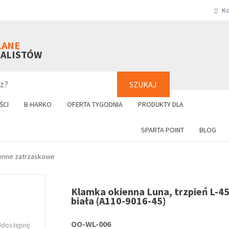
Ko
SZUKAJ
+48 61 8
LANE
NALISTÓW
SZUKAJ
ŚCI
B-HARKO
OFERTA TYGODNIA
PRODUKTY DLA
SPARTA POINT
BLOG
enne zatrzaskowe
Klamka okienna Luna, trzpień L-4
biała (A110-9016-45)
OO-WL-006
Udostępnij