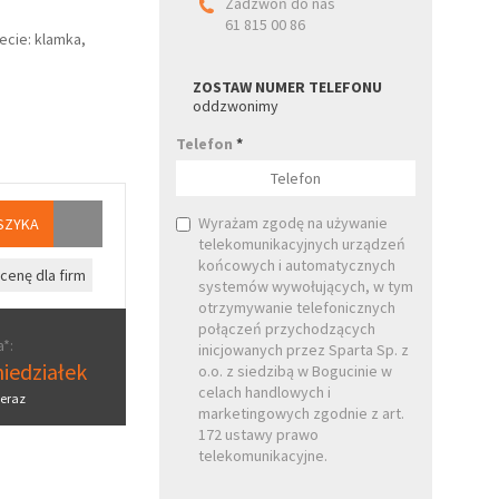
Zadzwoń do nas
61 815 00 86
ecie: klamka,
ZOSTAW NUMER TELEFONU
oddzwonimy
Telefon
*
Wyrażam zgodę na używanie
SZYKA
telekomunikacyjnych urządzeń
końcowych i automatycznych
cenę dla firm
systemów wywołujących, w tym
otrzymywanie telefonicznych
połączeń przychodzących
*:
inicjowanych przez Sparta Sp. z
iedziałek
o.o. z siedzibą w Bogucinie w
celach handlowych i
eraz
marketingowych zgodnie z art.
172 ustawy prawo
telekomunikacyjne.