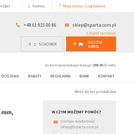
KOSZYK
ntakt
Pomoc
Moje konto / Logowanie
0
15 00 86
0
SCHOWEK
0,00 ZŁ
+48 61 815 00 86
sklep@sparta.com.pl
import zamówień
KOSZYK
0
0
SCHOWEK
0,00 ZŁ
do darmowej dostawy brakuje:
299.00
ZŁ netto
DOSTAWA
RABATY
REGULAMIN
BANK
KONTAKT
Wróć do list produktów
5 mm,
W CZYM MOŻEMY POMÓC?
Zostaw wiadomość
sklep@sparta.com.pl