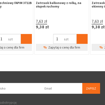
olką, profil
Klej cyjanoakrylowy "FASTER" do
Szyld okrągły GAM
eka
klejenia uszczelek
na wkładkę
4,99 zł
2,57 zł
6,14 zł
3,16 zł
szt
%
%
dla firm
Zapytaj o cenę dla firm
Zapytaj o 
ZAPISZ
 subskrypcję