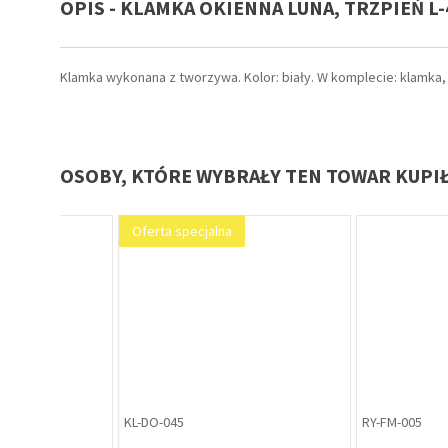
OPIS - KLAMKA OKIENNA LUNA, TRZPIEŃ L-4
Klamka wykonana z tworzywa. Kolor: biały. W komplecie: klamka,
OSOBY, KTÓRE WYBRAŁY TEN TOWAR KUPI
ZA-ME-011
ZA-ME-012