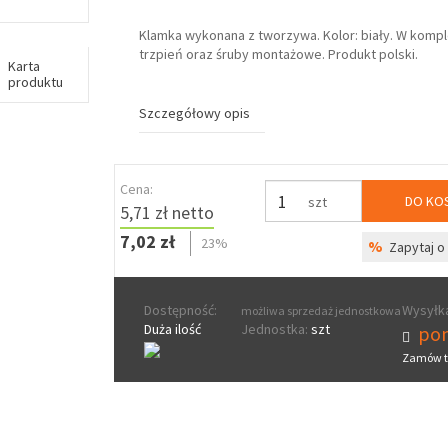
Klamka wykonana z tworzywa. Kolor: biały. W kompl
trzpień oraz śruby montażowe. Produkt polski.
Karta
produktu
Szczegółowy opis
Cena:
DO KO
szt
5,71 zł netto
7,02 zł
23%
%
Zapytaj o 
Dostępność:
Wysyłka
możliwa sprzedaż jednostkowa
Duża ilość
Jednostka:
szt
pon
Zamów t