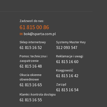
Zadzwoń do nas:
61 815 00 86
bok@sparta.com.pl
Sklep internetowy
Systemy Master Key
61 815 16 52
512 093 547
Pomoc techniczna i
Reklamacje i uwagi
zaopatrzenie
61 815 16 60
61 815 16 48
Księgowość
Okucia okienne
61 815 16 42
obwiedniowe
61 815 16 65
Zarząd
61 815 16 54
Klamki i kontrola dostępu
61 815 16 55