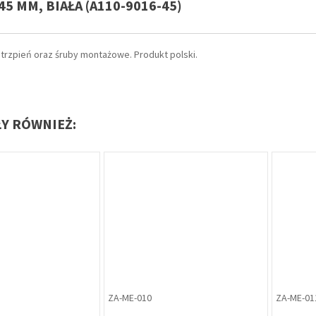
5 MM, BIAŁA (A110-9016-45)
 trzpień oraz śruby montażowe. Produkt polski.
ŁY RÓWNIEŻ:
KL-ME-025
SZ-GA-009