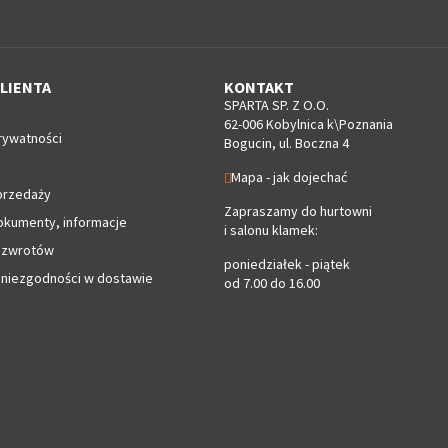
LIENTA
KONTAKT
SPARTA SP. Z O.O.
62-006 Kobylnica k\Poznania
rywatności
Bogucin, ul. Boczna 4
Mapa - jak dojechać
przedaży
Zapraszamy do hurtowni
okumenty, informacje
i salonu klamek:
 zwrotów
poniedziałek - piątek
 niezgodności w dostawie
od 7.00 do 16.00