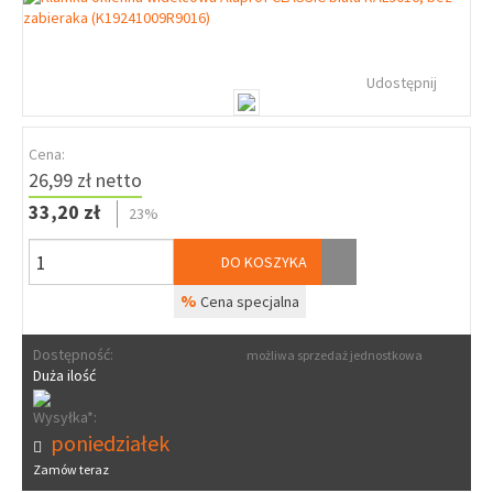
Udostępnij
Cena:
26,99 zł netto
33,20 zł
23%
DO KOSZYKA
%
Cena specjalna
Dostępność:
możliwa sprzedaż jednostkowa
Duża ilość
Wysyłka*:
poniedziałek
Zamów teraz