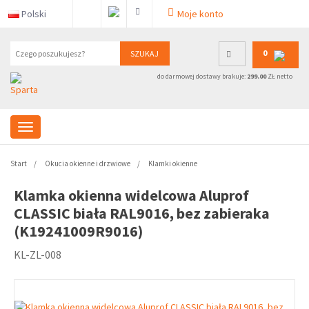
Polski
Moje konto
0
SZUKAJ
do darmowej dostawy brakuje:
299.00
ZŁ netto
Start
Okucia okienne i drzwiowe
Klamki okienne
Klamka okienna widelcowa Aluprof
CLASSIC biała RAL9016, bez zabieraka
(K19241009R9016)
KL-ZL-008