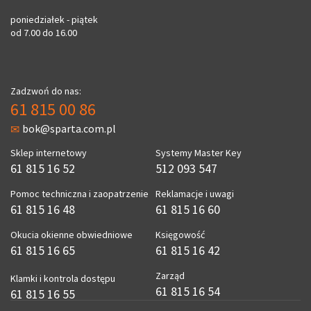
poniedziałek - piątek
od 7.00 do 16.00
Zadzwoń do nas:
61 815 00 86
bok@sparta.com.pl
Sklep internetowy
Systemy Master Key
61 815 16 52
512 093 547
Pomoc techniczna i zaopatrzenie
Reklamacje i uwagi
61 815 16 48
61 815 16 60
Okucia okienne obwiedniowe
Księgowość
61 815 16 65
61 815 16 42
Zarząd
Klamki i kontrola dostępu
61 815 16 54
61 815 16 55