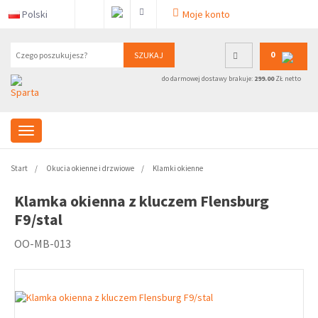
Polski
Moje konto
0
SZUKAJ
do darmowej dostawy brakuje:
299.00
ZŁ netto
Start
Okucia okienne i drzwiowe
Klamki okienne
Klamka okienna z kluczem Flensburg
F9/stal
OO-MB-013