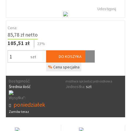
Udostępnij
Cena:
85,78 zł netto
105,51 zł
23%
DO KOSZYKA
szt
%
Cena specjalna
Dostępność:
możliwa sprzedaż jednostkowa
Średnia ilość
Jednostka:
szt
Wysyłka*:
poniedziałek
Zamów teraz