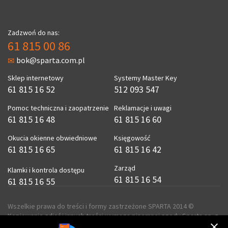
Zadzwoń do nas:
61 815 00 86
bok@sparta.com.pl
Sklep internetowy
Systemy Master Key
61 815 16 52
512 093 547
Pomoc techniczna i zaopatrzenie
Reklamacje i uwagi
61 815 16 48
61 815 16 60
Okucia okienne obwiedniowe
Księgowość
61 815 16 65
61 815 16 42
Zarząd
Klamki i kontrola dostępu
61 815 16 54
61 815 16 55
Wszelkie prawa do treści i formy zastrzeżone SPARTA 2014 ©
Kopiowanie zdjęć i innych treści wymaga pisemnej zgody Sparta sp. z
o.o.