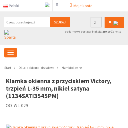
Polski
Moje konto
0
SZUKAJ
do darmowej dostawy brakuje:
299.00
ZŁ netto
Start
Okucia okienne i drzwiowe
Klamki okienne
Klamka okienna z przyciskiem Victory,
trzpień L-35 mm, nikiel satyna
(1134SATI3545PM)
OO-WL-029