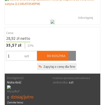
Udostępnij
Cena:
28,92 zł netto
35,57 zł
23%
DO KOSZYKA
szt
%
Zapytaj o cenę dla firm
Dostępność:
możliwa sprzedaż jednostkowa
Niska ilość
Jednostka:
szt
Wysyłka*:
dzisiaj/jutro
Zamów teraz