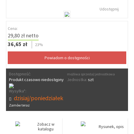
Udostępnij
Cena:
29,80 zł netto
36,65 zł
23%
Dostępność:
możliwa sprzedaż jednostkowa
Produkt czasowo niedostępny
Jednostka:
szt
Wysyłka*:
dzisiaj/poniedziałek
Zamów teraz
Zobacz w
Rysunek, opis
katalogu