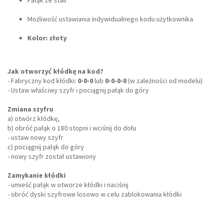
Pałąk ze stali
Możliwość ustawiania indywidualnego kodu użytkownika
Kolor: złoty
Jak otworzyć kłódkę na kod?
- Fabryczny kod kłódki:
0-0-0
lub
0-0-0-0
(w zależności od modelu)
- Ustaw właściwy szyfr i pociągnij pałąk do góry
Zmiana szyfru
a) otwórz kłódkę,
b) obróć pałąk o 180 stopni i wciśnij do dołu
- ustaw nowy szyfr
c) pociągnij pałąk do góry
- nowy szyfr został ustawiony
Zamykanie kłódki
- umieść pałąk w otworze kłódki i naciśnij
- obróć dyski szyfrowe losowo w celu zablokowania kłódki