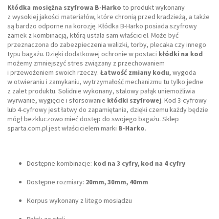
Kłódka mosiężna szyfrowa B-Harko
to produkt wykonany
z wysokiej jakości materiałów, które chronią przed kradzieżą, a także
są bardzo odporne na korozję. Kłódka B-Harko posiada szyfrowy
zamek z kombinacją, którą ustala sam właściciel. Może być
przeznaczona do zabezpieczenia walizki, torby, plecaka czy innego
typu bagażu. Dzięki dodatkowej ochronie w postaci
kłódki na kod
możemy zmniejszyć stres związany z przechowaniem
i przewożeniem swoich rzeczy.
Łatwość zmiany kodu
, wygoda
w otwieraniu i zamykaniu, wytrzymałość mechanizmu tu tylko jedne
z zalet produktu. Solidnie wykonany, stalowy pałąk uniemożliwia
wyrwanie, wygięcie i sforsowanie
kłódki szyfrowej
. Kod 3-cyfrowy
lub 4-cyfrowy jest łatwy do zapamiętania, dzięki czemu każdy będzie
mógł bezkluczowo mieć dostęp do swojego bagażu. Sklep
sparta.com.pl jest właścicielem marki
B-Harko
.
Dostępne kombinacje:
kod na 3 cyfry, kod na 4 cyfry
Dostępne rozmiary:
20mm, 30mm, 40mm
Korpus wykonany z litego mosiądzu