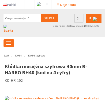
Polski
Moje konto
0
SZUKAJ
do darmowej dostawy brakuje:
299.00
ZŁ netto
Start
Kłódki
Kłódki szyfrowe
Kłódka mosiężna szyfrowa 40mm B-
HARKO BH40 (kod na 4 cyfry)
KD-HR-102