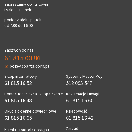
Zapraszamy do hurtowni
i salonu klamek:
poniedziałek - piątek
od 7.00 do 16.00
Zadzwoń do nas:
61 815 00 86
bok@sparta.com.pl
Sklep internetowy
Systemy Master Key
61 815 16 52
512 093 547
Pomoc techniczna i zaopatrzenie
Reklamacje i uwagi
61 815 16 48
61 815 16 60
Okucia okienne obwiedniowe
Księgowość
61 815 16 65
61 815 16 42
Zarząd
Klamki i kontrola dostępu