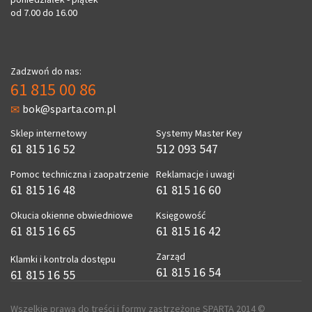
od 7.00 do 16.00
Zadzwoń do nas:
61 815 00 86
bok@sparta.com.pl
Sklep internetowy
Systemy Master Key
61 815 16 52
512 093 547
Pomoc techniczna i zaopatrzenie
Reklamacje i uwagi
61 815 16 48
61 815 16 60
Okucia okienne obwiedniowe
Księgowość
61 815 16 65
61 815 16 42
Zarząd
Klamki i kontrola dostępu
61 815 16 54
61 815 16 55
Wszelkie prawa do treści i formy zastrzeżone SPARTA 2014 ©