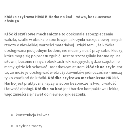
Kłódka szyfrowa HR08 B-Harko na kod - łatwa, bezkluczowa
obsługa
Kłódki szyfrowe mechaniczne
to doskonałe zabezpieczenie
walizki, szafki w obiekcie sportowym, skrzynki narzędziowej i innych
rzeczy o niewielkiej wartości materialnej. Dzięki temu, że kłódka
obsługiwana jest jednym kodem, nie musimy nosić przy sobie kluczy,
które mogą się po prostu zgubić. Jest to szczególnie istotne np. na
siłowni, basenie i innych obiektach rekreacyjnych, gdzie często nie
mamy gdzie ich schować. Dodatkowym atutem
kłódek na szyfr
jest
to, że może je obsługiwać wielu użytkowników jednocześnie - muszą
tylko znać kod do kłódki.
Kłódka szyfrowa mechaniczna HR08 B-
Harko
jest praktyczna, łączy w sobie bezpieczeństwo, trwałość
i łatwość obsługi.
Kłódka na kod
jest bardzo kompaktowa i lekka,
więc zmieści się nawet do niewielkiej kieszonki.
konstrukcja żeliwna
8 cyfr na tarczy