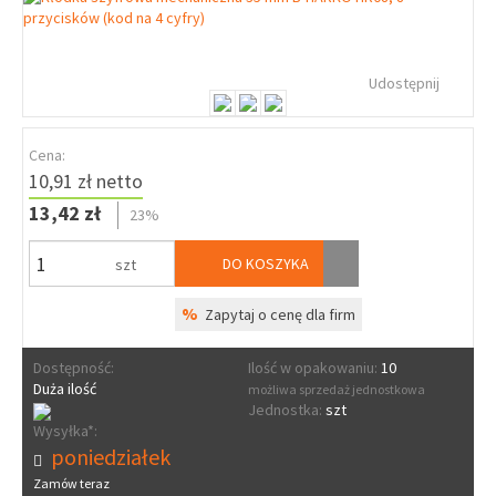
Udostępnij
Cena:
10,91 zł netto
13,42 zł
23%
DO KOSZYKA
szt
%
Zapytaj o cenę dla firm
Dostępność:
Ilość w opakowaniu:
10
Duża ilość
możliwa sprzedaż jednostkowa
Jednostka:
szt
Wysyłka*:
poniedziałek
Zamów teraz