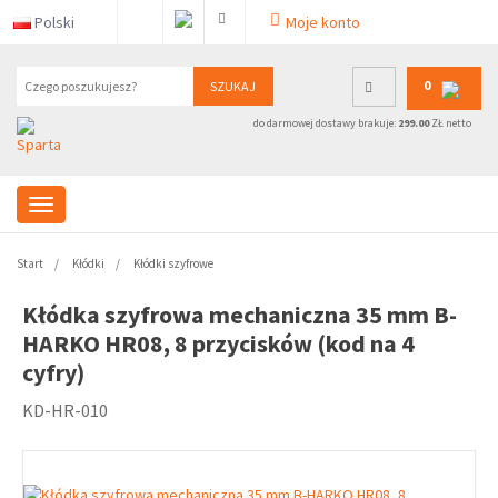
Polski
Moje konto
0
SZUKAJ
do darmowej dostawy brakuje:
299.00
ZŁ netto
Start
Kłódki
Kłódki szyfrowe
Kłódka szyfrowa mechaniczna 35 mm B-
HARKO HR08, 8 przycisków (kod na 4
cyfry)
KD-HR-010