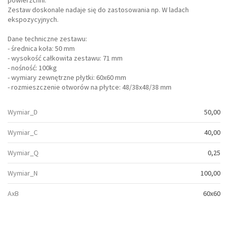
powierzchni.
Zestaw doskonale nadaje się do zastosowania np. W ladach
ekspozycyjnych.
Dane techniczne zestawu:
- średnica koła: 50 mm
- wysokość całkowita zestawu: 71 mm
- nośność: 100kg
- wymiary zewnętrzne płytki: 60x60 mm
- rozmieszczenie otworów na płytce: 48/38x48/38 mm
Wymiar_D
50,00
Wymiar_C
40,00
Wymiar_Q
0,25
Wymiar_N
100,00
AxB
60x60