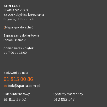
KONTAKT
SPARTA SP. Z O.O.
62-006 Kobylnica k\Poznania
Bogucin, ul. Boczna 4
Mapa - jak dojechać
Zapraszamy do hurtowni
i salonu klamek:
poniedziałek - piątek
od 7.00 do 16.00
Zadzwoń do nas:
61 815 00 86
bok@sparta.com.pl
Sklep internetowy
Systemy Master Key
61 815 16 52
512 093 547