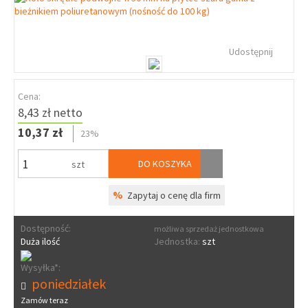
Udostępnij
Cena:
8,43 zł netto
10,37 zł
23%
DO KOSZYKA
szt
%
Zapytaj o cenę dla firm
Dostępność:
możliwa sprzedaż jednostkowa
Duża ilość
Jednostka:
szt
Wysyłka*:
poniedziałek
Zamów teraz