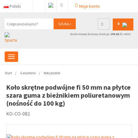
Polski
Moje konto
0
SZUKAJ
do darmowej dostawy brakuje:
299.00
ZŁ netto
Start
Galanteria
Koła jezdne
Koło skrętne podwójne fi 50 mm na płytce
szara guma z bieżnikiem poliuretanowym
(nośność do 100 kg)
KO-CO-082