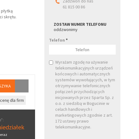
Zadzwoń do nas
61 815 00 86
 płytką
i skrętu.
ZOSTAW NUMER TELEFONU
oddzwonimy
Telefon
*
Wyrażam zgodę na używanie
telekomunikacyjnych urządzeń
końcowych i automatycznych
systemów wywołujących, w tym
otrzymywanie telefonicznych
SZYKA
połączeń przychodzących
inicjowanych przez Sparta Sp. z
cenę dla firm
o.o. z siedzibą w Bogucinie w
celach handlowych i
marketingowych zgodnie z art.
*:
172 ustawy prawo
iedziałek
telekomunikacyjne.
eraz