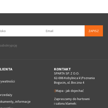
ZAPISZ
 subskrypcję
LIENTA
KONTAKT
SPARTA SP. Z O.O.
62-006 Kobylnica k\Poznania
rywatności
Bogucin, ul. Boczna 4
Mapa - jak dojechać
przedaży
Zapraszamy do hurtowni
okumenty, informacje
i salonu klamek: