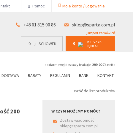
KOSZYK
ntakt
Pomoc
Moje konto / Logowanie
0
15 00 86
0
SCHOWEK
0,00 ZŁ
+48 61 815 00 86
sklep@sparta.com.pl
import zamówień
KOSZYK
0
0
SCHOWEK
0,00 ZŁ
do darmowej dostawy brakuje:
299.00
ZŁ netto
DOSTAWA
RABATY
REGULAMIN
BANK
KONTAKT
Wróć do list produktów
ność 200
W CZYM MOŻEMY POMÓC?
Zostaw wiadomość
sklep@sparta.com.pl