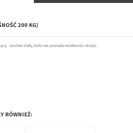
ŚNOŚĆ 200 KG)
cą - zestaw stały, koło nie posiada możliwości skrętu.
ŁY RÓWNIEŻ: