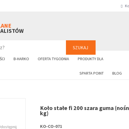
Ko
SZUKAJ
+48 61 8
LANE
NALISTÓW
SZUKAJ
ŚCI
B-HARKO
OFERTA TYGODNIA
PRODUKTY DLA
SPARTA POINT
BLOG
Koło stałe fi 200 szara guma (noś
kg)
KO-CO-071
Udostępnij