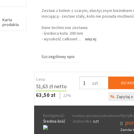
Zestaw z kołem z szarym, elastycznym bieżnikiem i
mocującą - zestaw stały, koło nie posiada możliwośc
Karta
produktu
Dane techniczne zestawu:
- średnica koła: 200 mm
- wysokość całkowit
...
więcej
Szczegółowy opis
Cena:
DO KO
szt
51,63 zł netto
63,50 zł
23%
%
Zapytaj o 
Dostępność:
Wysyłka
możliwa sprzedaż jednostkowa
Średnia ilość
Jednostka:
szt
pon
Zamów t