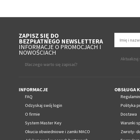
ZAPISZ SIĘ DO
BEZPŁATNEGO NEWSLETTERA
INFORMACJE O PROMOCJACH I
NOWOŚCIACH
Aktualizuj
Dlaczego warto się zapisać?
INFORMACJE
OBSŁUGA K
FAQ
Regulamin
Odzyskaj swój login
Polityka p
O firmie
Dostawa
System Master Key
Warunki s
Okucia obwiedniowe i zamki MACO
Zwroty- d