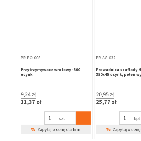
PR-PO-003
PR-AG-032
Przytrzymywacz wrotowy -300
Prowadnica szuflady H
ocynk
350x45 ocynk, pełen w
9,24 zł
20,95 zł
11,37 zł
25,77 zł
szt
kpl
%
%
Zapytaj o cenę dla firm
Zapytaj o cenę 