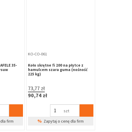
KO-CO-061
AFELE 35-
Koło skrętne fi 200 na płytce z
ysuw
hamulcem szara guma (nośność
225 kg)
73,77 zł
90,74 zł
szt
%
dla firm
Zapytaj o cenę dla firm