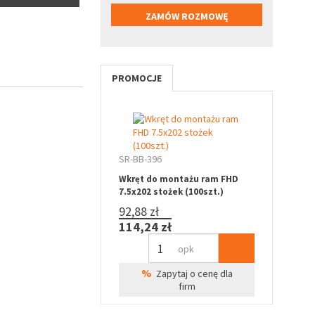
PROMOCJE
SR-BB-396
Wkręt do montażu ram FHD
7.5x202 stożek (100szt.)
92,88 zł
114,24 zł
opk
%
Zapytaj o cenę dla
firm