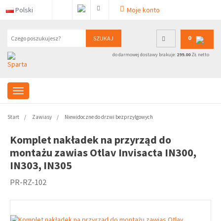
Polski
Moje konto
0
SZUKAJ
do darmowej dostawy brakuje:
299.00
ZŁ netto
Start
Zawiasy
Niewidoczne do drzwi bezprzylgowych
Komplet nakładek na przyrząd do
montażu zawias Otlav Invisacta IN300,
IN303, IN305
PR-RZ-102