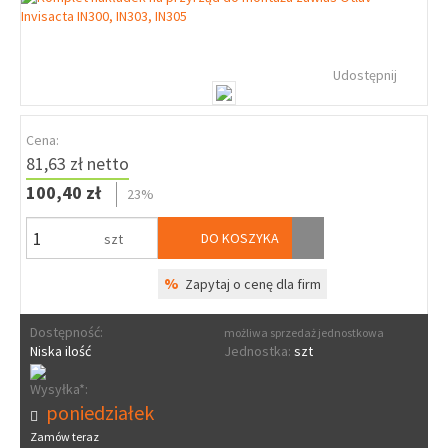
Udostępnij
Cena:
81,63 zł netto
100,40 zł
23%
DO KOSZYKA
szt
%
Zapytaj o cenę dla firm
Dostępność:
możliwa sprzedaż jednostkowa
Niska ilość
Jednostka:
szt
Wysyłka*:
poniedziałek
Zamów teraz