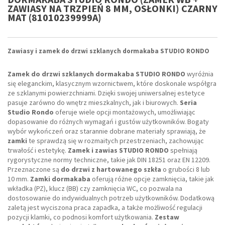
ZAWIASY NA TRZPIEŃ 8 MM, OSŁONKI) CZARNY
MAT (81010239999A)
Zawiasy i zamek do drzwi szklanych dormakaba STUDIO RONDO
Zamek do drzwi szklanych dormakaba STUDIO RONDO
wyróżnia
się eleganckim, klasycznym wzornictwem, które doskonale współgra
ze szklanymi powierzchniami. Dzięki swojej uniwersalnej estetyce
pasuje zarówno do wnętrz mieszkalnych, jak i biurowych.
Seria
Studio Rondo
oferuje wiele opcji montażowych, umożliwiając
dopasowanie do różnych wymagań i gustów użytkowników. Bogaty
wybór wykończeń oraz starannie dobrane materiały sprawiają, że
zamki
te sprawdzą się w rozmaitych przestrzeniach, zachowując
trwałość i estetykę.
Zamek i zawias STUDIO RONDO
spełniają
rygorystyczne normy techniczne, takie jak DIN 18251 oraz EN 12209.
Przeznaczone są
do drzwi z hartowanego szkła
o grubości 8 lub
10 mm.
Zamki dormakaba
oferują różne opcje zamknięcia, takie jak
wkładka (PZ), klucz (BB) czy zamknięcia WC, co pozwala na
dostosowanie do indywidualnych potrzeb użytkowników. Dodatkową
zaletą jest wyciszona praca zapadka, a także możliwość regulacji
pozycji klamki, co podnosi komfort użytkowania.
Zestaw