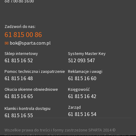
od 7.00 do 16.00
Zadzwoń do nas:
61 815 00 86
bok@sparta.com.pl
Sklep internetowy
Systemy Master Key
61 815 16 52
512 093 547
Pomoc techniczna i zaopatrzenie
Reklamacje i uwagi
61 815 16 48
61 815 16 60
Okucia okienne obwiedniowe
Księgowość
61 815 16 65
61 815 16 42
Zarząd
Klamki i kontrola dostępu
61 815 16 54
61 815 16 55
Wszelkie prawa do treści i formy zastrzeżone SPARTA 2014 ©
Kopiowanie zdjęć i innych treści wymaga pisemnej zgody Sparta sp. z