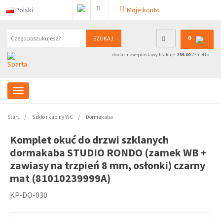
Polski
Moje konto
0
SZUKAJ
do darmowej dostawy brakuje:
299.00
ZŁ netto
Start
Szkło i kabiny WC
Dormakaba
Komplet okuć do drzwi szklanych
dormakaba STUDIO RONDO (zamek WB +
zawiasy na trzpień 8 mm, osłonki) czarny
mat (81010239999A)
KP-DO-030