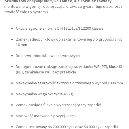
produktów
obejmuje nie tylko
zamek, ale również zawiasy
montowane w górnej i dolnej części drzwi, co gwarantuje stabilność i
trwałość całego systemu.
Okucia zgodne z normą DIN 18251, EN 12209 klasa 3
Zamek jednopunktowy do szkła hartowanego o grubości 8 lub
10 mm
Do drzwi jedno lub dwuskrzydłowych
Dostępne różne rodzaje zamknięcia: wkładka WB (PZ), klucz KL
(BB), zamknięcie WC, bez przebicia
Maksymalna szerokość skrzydła drzwiowego wynosi 1000 mm
Maksymalna waga skrzydła 45 kg
Zamek posiada funkcję wyciszonej pracy zapadki
Możliwość ustawienia pozycji klamki
Zamek testowany na 200 000 cykli oraz 50 000 cykli zapadki