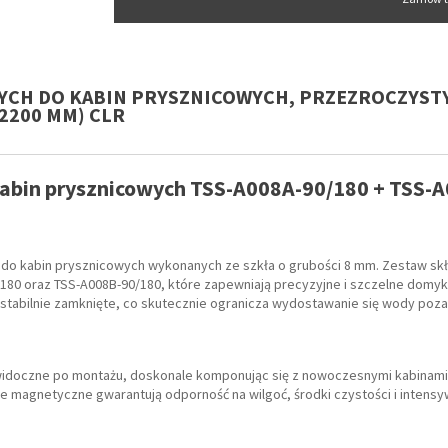
YCH DO KABIN PRYSZNICOWYCH, PRZEZROCZYSTY
 2200 MM) CLR
abin prysznicowych TSS-A008A-90/180 + TSS-
o kabin prysznicowych wykonanych ze szkła o grubości 8 mm. Zestaw skł
180 oraz TSS-A008B-90/180, które zapewniają precyzyjne i szczelne domyk
tabilnie zamknięte, co skutecznie ogranicza wydostawanie się wody poza
ewidoczne po montażu, doskonale komponując się z nowoczesnymi kabinami
e magnetyczne gwarantują odporność na wilgoć, środki czystości i intensy