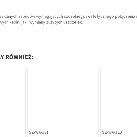
h szklanych zabudów wymagających szczelnego i estetycznego połączenia 
ych kabin, jak i wymiany zużytych uszczelek.
ŁY RÓWNIEŻ:
US-SA-002
US-SA-003