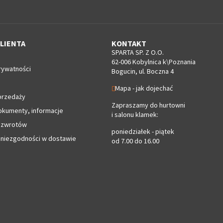
LIENTA
KONTAKT
SPARTA SP. Z O.O.
62-006 Kobylnica k\Poznania
rywatności
Bogucin, ul. Boczna 4
Mapa - jak dojechać
przedaży
Zapraszamy do hurtowni
okumenty, informacje
i salonu klamek:
 zwrotów
poniedziałek - piątek
 niezgodności w dostawie
od 7.00 do 16.00