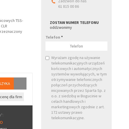
Zadzwoń do nas
61 815 00 86
nicowych TSS-
ZOSTAW NUMER TELEFONU
 CLR
oddzwonimy
przeznaczony
Telefon
*
Wyrażam zgodę na używanie
telekomunikacyjnych urządzeń
końcowych i automatycznych
systemów wywołujących, w tym
otrzymywanie telefonicznych
SZYKA
połączeń przychodzących
inicjowanych przez Sparta Sp. z
o.o. z siedzibą w Bogucinie w
cenę dla firm
celach handlowych i
marketingowych zgodnie z art.
172 ustawy prawo
*:
telekomunikacyjne.
ro
eraz