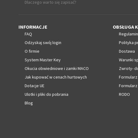
Dlaczego warto się zapisać?
INFORMACJE
OBSŁUGA K
FAQ
Regulamin
Odzyskaj swój login
Polityka p
O firmie
Dostawa
System Master Key
Warunki s
Okucia obwiedniowe i zamki MACO
Zwroty- d
Jak kupować w cenach hurtowych
Formularz
Dotacje UE
Formularz
Ulotki i pliki do pobrania
RODO
Blog