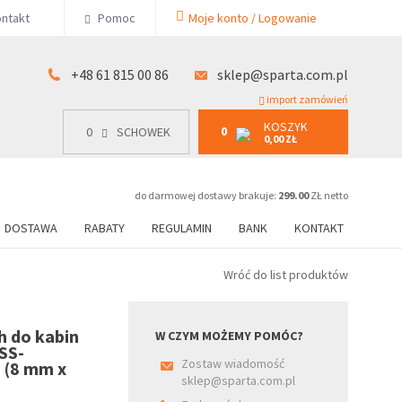
KOSZYK
ntakt
Pomoc
Moje konto / Logowanie
0
15 00 86
0
SCHOWEK
0,00 ZŁ
+48 61 815 00 86
sklep@sparta.com.pl
import zamówień
KOSZYK
0
0
SCHOWEK
0,00 ZŁ
do darmowej dostawy brakuje:
299.00
ZŁ netto
DOSTAWA
RABATY
REGULAMIN
BANK
KONTAKT
Wróć do list produktów
 do kabin
W CZYM MOŻEMY POMÓC?
SS-
Zostaw wiadomość
 (8 mm x
sklep@sparta.com.pl