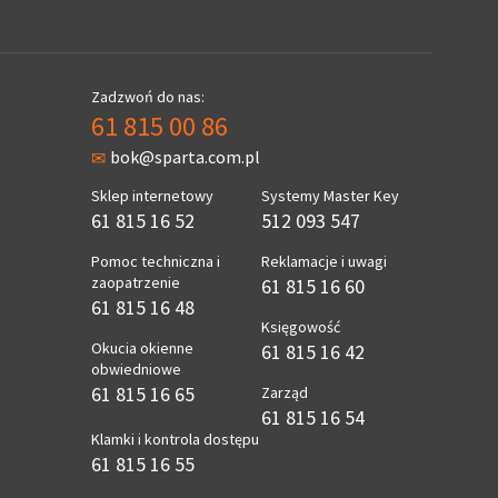
Zadzwoń do nas:
61 815 00 86
bok@sparta.com.pl
Sklep internetowy
Systemy Master Key
61 815 16 52
512 093 547
Pomoc techniczna i
Reklamacje i uwagi
zaopatrzenie
61 815 16 60
61 815 16 48
Księgowość
Okucia okienne
61 815 16 42
obwiedniowe
61 815 16 65
Zarząd
61 815 16 54
Klamki i kontrola dostępu
61 815 16 55