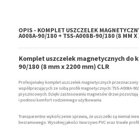
OPIS - KOMPLET USZCZELEK MAGNETYCZN
A008A-90/180 + TSS-A008B-90/180 (8 MM X
Komplet uszczelek magnetycznych do k
90/180 (8 mm x 2200 mm) CLR
Profesjonalny komplet uszczelek magnetycznych przeznaczony d
współpracujących ze sobą profili magnetycznych: TSS-A008A-90/
prysznicowych. Dzięki zastosowaniu magnesów drzwi pozostają s
i podnosi komfort codziennego użytkowania.
Transparentne wykończenie sprawia, że uszczelki są niemal ni
bezramowego. Wysokiej jakości tworzywo PVC oraz trwałe profil