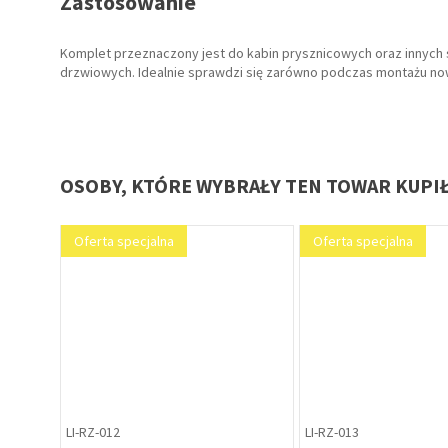
Zastosowanie
Komplet przeznaczony jest do kabin prysznicowych oraz innyc
drzwiowych. Idealnie sprawdzi się zarówno podczas montażu now
OSOBY, KTÓRE WYBRAŁY TEN TOWAR KUPI
US-SA-000
US-SA-001