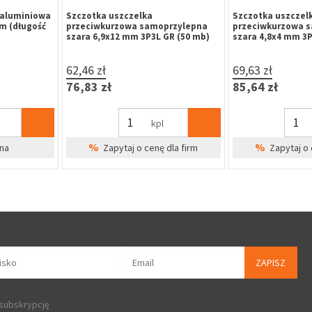
ysznicowych,
Uszczelka do kabin prysznicowych,
Uszczelka do kabi
A-8 (8 mm x
przezroczysta TSS-001-08 (8 mm x
przezroczysta TSS
2200 mm) CLR
2200 mm) CLR
15,75 zł
15,75 zł
19,37 zł
19,37 zł
%
%
dla firm
Zapytaj o cenę dla firm
Zapytaj o 
ZAPISZ
 subskrypcję