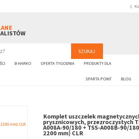
Ko
SZUKAJ
+48 61 8
LANE
NALISTÓW
SZUKAJ
ŚCI
B-HARKO
OFERTA TYGODNIA
PRODUKTY DLA
SPARTA POINT
BLOG
Komplet uszczelek magnetycznych
prysznicowych, przezroczystych T
A008A-90/180 + TSS-A008B-90/180
2200 mm) CLR