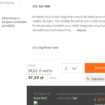
Udostępnij
US-SA-006
Komplet uszczelek magnetycznych do kabin prysz
Informacje o
A008A-90/180 + TSS-A008B-90/180 (8 mm x 2200 mm)
bezpieczeństwie
produktu
Profesjonalny komplet uszczelek magnetycznych 
do kabin prysznicowych wy
...
więcej
Szczegółowy opis
Cena:
DO KO
kpl
38,62 zł netto
47,50 zł
23%
%
Zapytaj o 
Dostępność:
Wysyłka
możliwa sprzedaż jednostkowa
Duża ilość
Jednostka:
kpl
jut
Zamów t