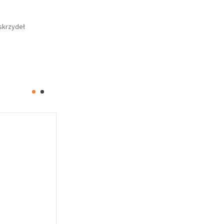
skrzydeł
Oferta specjalna
Oferta specj
LI-RZ-012
LI-RZ-013