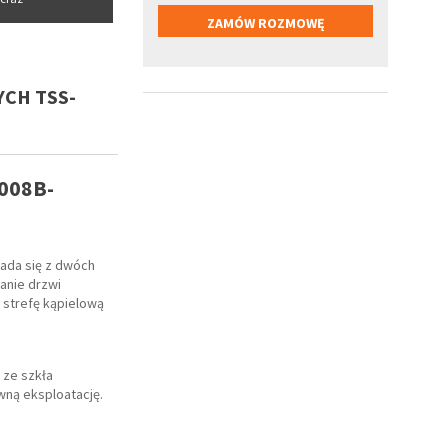
CH TSS-
A008B-
ada się z dwóch
anie drzwi
 strefę kąpielową
 ze szkła
wną eksploatację.