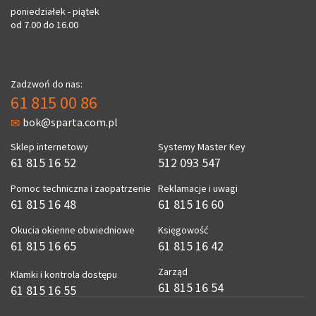
poniedziałek - piątek
od 7.00 do 16.00
Zadzwoń do nas:
61 815 00 86
bok@sparta.com.pl
Sklep internetowy
Systemy Master Key
61 815 16 52
512 093 547
Pomoc techniczna i zaopatrzenie
Reklamacje i uwagi
61 815 16 48
61 815 16 60
Okucia okienne obwiedniowe
Księgowość
61 815 16 65
61 815 16 42
Zarząd
Klamki i kontrola dostępu
61 815 16 54
61 815 16 55