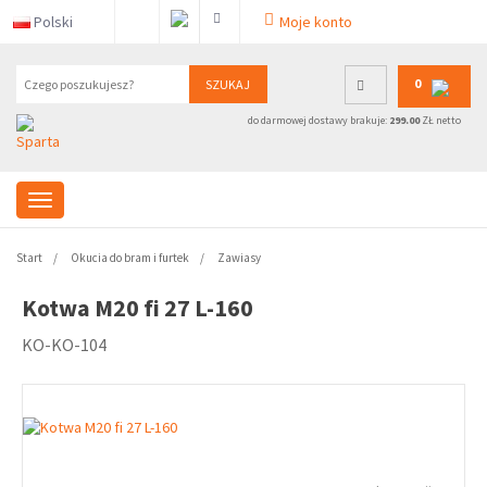
Polski
Moje konto
0
SZUKAJ
do darmowej dostawy brakuje:
299.00
ZŁ netto
Start
Okucia do bram i furtek
Zawiasy
Kotwa M20 fi 27 L-160
KO-KO-104