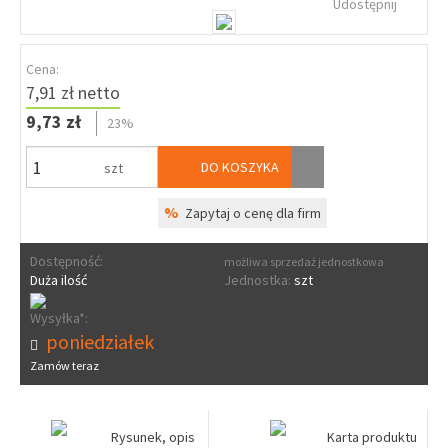
Udostępnij
Cena:
7,91 zł netto
9,73 zł
23%
DO KOSZYKA
szt
%
Zapytaj o cenę dla firm
Dostępność:
możliwa sprzedaż jednostkowa
Duża ilość
Jednostka:
szt
Wysyłka*:
poniedziałek
Zamów teraz
Rysunek, opis
Karta produktu