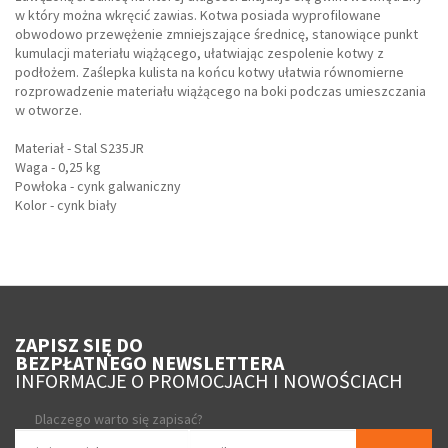
w który można wkręcić zawias. Kotwa posiada wyprofilowane
obwodowo przewężenie zmniejszające średnicę, stanowiące punkt
kumulacji materiału wiążącego, ułatwiając zespolenie kotwy z
podłożem. Zaślepka kulista na końcu kotwy ułatwia równomierne
rozprowadzenie materiału wiążącego na boki podczas umieszczania
w otworze.
Materiał - Stal S235JR
Waga - 0,25 kg
Powłoka - cynk galwaniczny
Kolor - cynk biały
ZAPISZ SIĘ DO
BEZPŁATNEGO NEWSLETTERA
INFORMACJE O PROMOCJACH I NOWOŚCIACH
Dlaczego warto się zapisać?