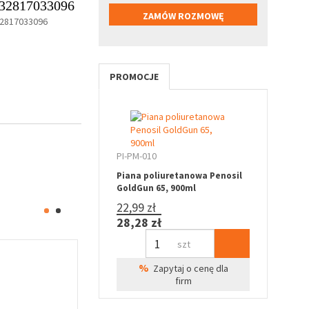
32817033096
2817033096
PROMOCJE
PI-PM-010
Piana poliuretanowa Penosil
GoldGun 65, 900ml
22,99 zł
28,28 zł
szt
%
Zapytaj o cenę dla
firm