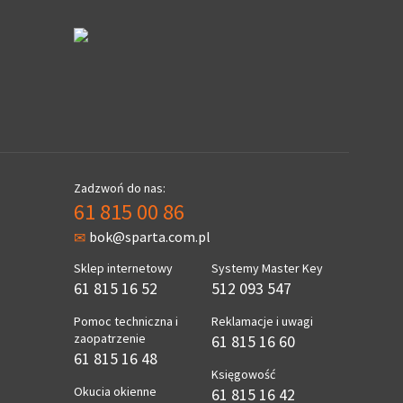
Zadzwoń do nas:
61 815 00 86
bok@sparta.com.pl
Sklep internetowy
Systemy Master Key
61 815 16 52
512 093 547
Pomoc techniczna i
Reklamacje i uwagi
zaopatrzenie
61 815 16 60
61 815 16 48
Księgowość
Okucia okienne
61 815 16 42