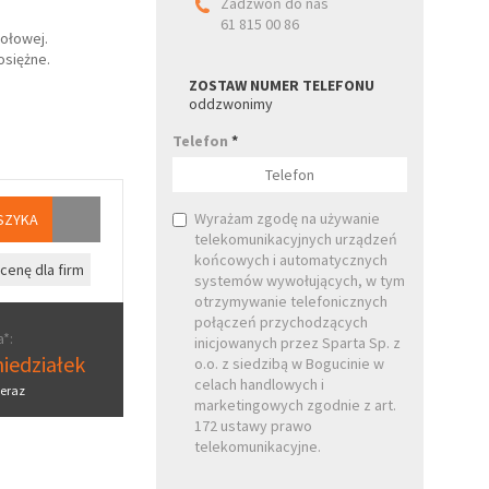
Zadzwoń do nas
61 815 00 86
ołowej.
osiężne.
ZOSTAW NUMER TELEFONU
oddzwonimy
Telefon
*
Wyrażam zgodę na używanie
SZYKA
telekomunikacyjnych urządzeń
końcowych i automatycznych
cenę dla firm
systemów wywołujących, w tym
otrzymywanie telefonicznych
połączeń przychodzących
*:
inicjowanych przez Sparta Sp. z
iedziałek
o.o. z siedzibą w Bogucinie w
celach handlowych i
eraz
marketingowych zgodnie z art.
172 ustawy prawo
telekomunikacyjne.