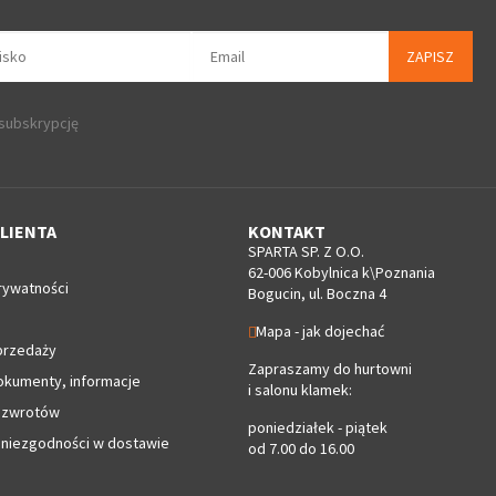
ZAPISZ
 subskrypcję
LIENTA
KONTAKT
SPARTA SP. Z O.O.
62-006 Kobylnica k\Poznania
rywatności
Bogucin, ul. Boczna 4
Mapa - jak dojechać
przedaży
Zapraszamy do hurtowni
okumenty, informacje
i salonu klamek:
 zwrotów
poniedziałek - piątek
 niezgodności w dostawie
od 7.00 do 16.00