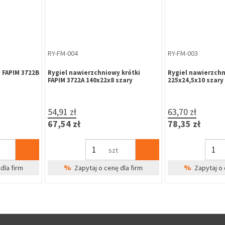
ZE-WW-020
ZP-LE-262
oru B-HARKO,
Zestaw mocujący zawias WX 3-
Zamek magnetycz
nierdzewna
skrzydełkowy śruba dyblowa WX
K00 72/50/20 WC s
80SD4990(6 sztuk- długość 60mm)
zaczep regulowan
mm)
8,89 zł
50,73 zł
10,93 zł
62,40 zł
kpl
dla firm
Cena Specjalna
Cena Sp