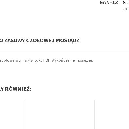
EAN-13:
80
803
O ZASUWY CZOŁOWEJ MOSIĄDZ
gółowe wymiary w pliku PDF. Wykończenie mosiężne.
ŁY RÓWNIEŻ:
Oferta specjalna
Oferta specjalna