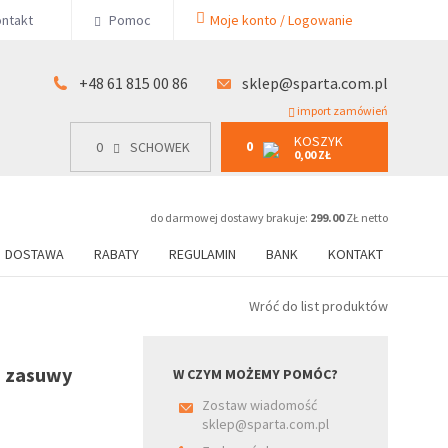
KOSZYK
ntakt
Pomoc
Moje konto / Logowanie
0
15 00 86
0
SCHOWEK
0,00 ZŁ
+48 61 815 00 86
sklep@sparta.com.pl
import zamówień
KOSZYK
0
0
SCHOWEK
0,00 ZŁ
do darmowej dostawy brakuje:
299.00
ZŁ netto
DOSTAWA
RABATY
REGULAMIN
BANK
KONTAKT
Wróć do list produktów
 zasuwy
W CZYM MOŻEMY POMÓC?
Zostaw wiadomość
sklep@sparta.com.pl