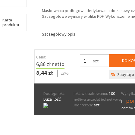
Maskownica podłogowa dedykowana do zasuwy cz
Szczegółowe wymiary w pliku PDF. Wykończenie m
Karta
produktu
Szczegółowy opis
Cena:
DO KO
szt
6,86 zł netto
8,44 zł
23%
%
Zapytaj o 
Dostępność:
Ilość w opakowaniu:
100
Wysyłka
Duża ilość
pon
możliwa sprzedaż jednostkowa
Jednostka:
szt
Zamów t