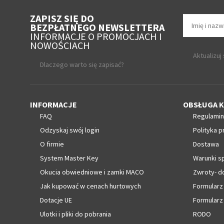
ZAPISZ SIĘ DO
BEZPŁATNEGO NEWSLETTERA
INFORMACJE O PROMOCJACH I
NOWOŚCIACH
Aktualizuj
Dlaczego warto się zapisać?
INFORMACJE
OBSŁUGA K
FAQ
Regulamin
Odzyskaj swój login
Polityka p
O firmie
Dostawa
System Master Key
Warunki s
Okucia obwiedniowe i zamki MACO
Zwroty- d
Jak kupować w cenach hurtowych
Formularz
Dotacje UE
Formularz
Ulotki i pliki do pobrania
RODO