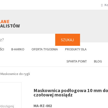
Ko
SZUKAJ
+48 61 8
LANE
NALISTÓW
SZUKAJ
ŚCI
B-HARKO
OFERTA TYGODNIA
PRODUKTY DLA
SPARTA POINT
BLOG
Maskownice do rygli
Maskownica podłogowa 10 mm do
czołowej mosiądz
MA-RZ-002
Udostępnij