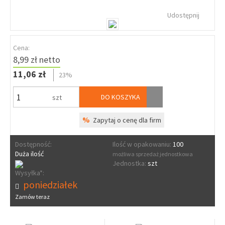
Udostępnij
Cena:
8,99 zł netto
11,06 zł
23%
DO KOSZYKA
szt
%
Zapytaj o cenę dla firm
Dostępność:
Ilość w opakowaniu:
100
Duża ilość
możliwa sprzedaż jednostkowa
Jednostka:
szt
Wysyłka*:
poniedziałek
Zamów teraz