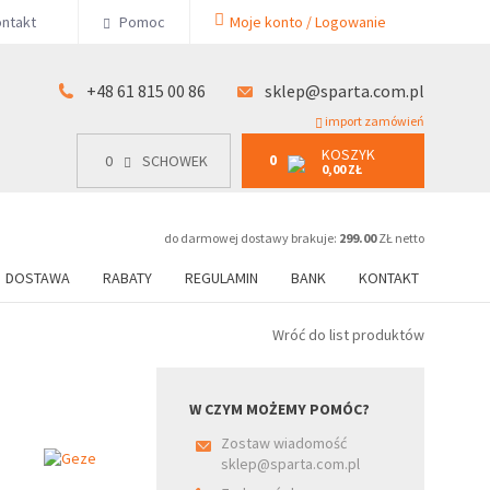
KOSZYK
ntakt
Pomoc
Moje konto / Logowanie
0
15 00 86
0
SCHOWEK
0,00 ZŁ
+48 61 815 00 86
sklep@sparta.com.pl
import zamówień
KOSZYK
0
0
SCHOWEK
0,00 ZŁ
do darmowej dostawy brakuje:
299.00
ZŁ netto
DOSTAWA
RABATY
REGULAMIN
BANK
KONTAKT
Wróć do list produktów
W CZYM MOŻEMY POMÓC?
Zostaw wiadomość
sklep@sparta.com.pl