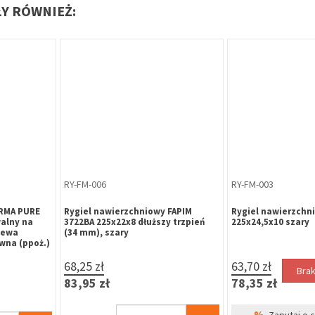
ŁY RÓWNIEŻ:
ZA-ME-012
KL-ME-025
olką, profil
Zatrzask balkonowy z rolką, profil
Klej cyjanoakrylo
l / Decco
okienny Brugmann / Veka
klejenia uszczele
7,63 zł
4,99 zł
Brak w magazynie
9,38 zł
6,14 zł
%
Zapytaj o cenę dla firm