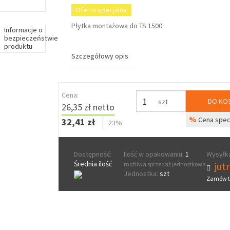
Oferta specjalna
Płytka montażowa do TS 1500
Informacje o
bezpieczeństwie
produktu
Szczegółowy opis
Cena:
DO KO
szt
26,35 zł netto
%
Cena spec
32,41 zł
23%
Dostępność:
Ilość w opakowaniu:
1
Wysyłka
Średnia ilość
jut
możliwa sprzedaż jednostkowa
Jednostka:
szt
Zamów t