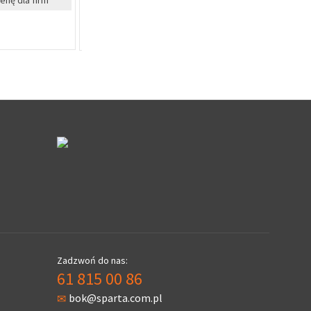
szt
szt
cenę dla firm
Cena Specjalna
Cen
Zadzwoń do nas:
61 815 00 86
bok@sparta.com.pl