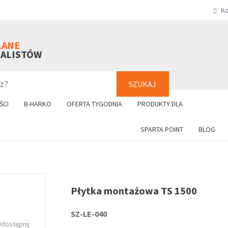
Ko
SZUKAJ
+48 61 8
LANE
NALISTÓW
SZUKAJ
ŚCI
B-HARKO
OFERTA TYGODNIA
PRODUKTY DLA
SPARTA POINT
BLOG
Płytka montażowa TS 1500
SZ-LE-040
Udostępnij