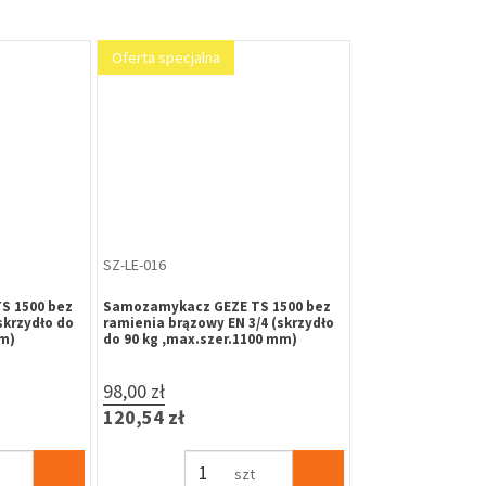
Oferta specjalna
SZ-LE-016
S 1500 bez
Samozamykacz GEZE TS 1500 bez
skrzydło do
ramienia brązowy EN 3/4 (skrzydło
m)
do 90 kg ,max.szer.1100 mm)
98,00 zł
120,54 zł
szt