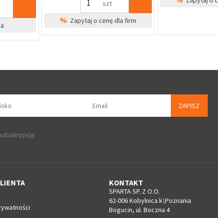
%
dla firm
Zapytaj o 
ZAPISZ
 subskrypcję
LIENTA
KONTAKT
SPARTA SP. Z O.O.
62-006 Kobylnica k\Poznania
rywatności
Bogucin, ul. Boczna 4