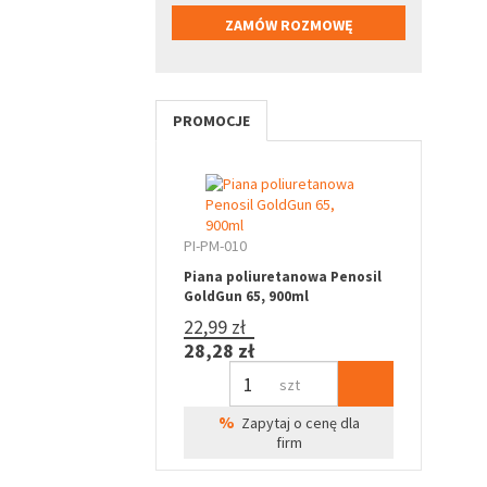
PROMOCJE
PI-PM-010
Piana poliuretanowa Penosil
GoldGun 65, 900ml
22,99 zł
28,28 zł
szt
%
Zapytaj o cenę dla
firm