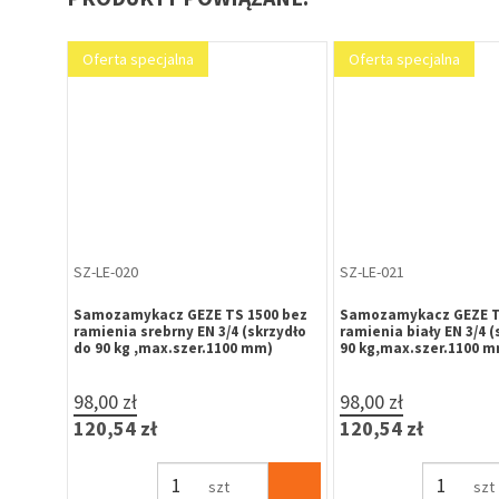
Oferta specjalna
Oferta specjalna
SZ-LE-020
SZ-LE-021
Samozamykacz GEZE TS 1500 bez
Samozamykacz GEZE T
ramienia srebrny EN 3/4 (skrzydło
ramienia biały EN 3/4 (
do 90 kg ,max.szer.1100 mm)
90 kg,max.szer.1100 m
98,00 zł
98,00 zł
120,54 zł
120,54 zł
szt
szt