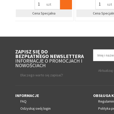
szt
szt
%
%
Zapytaj o cenę dla firm
Zapytaj o cenę 
ZAPISZ SIĘ DO
BEZPŁATNEGO NEWSLETTERA
INFORMACJE O PROMOCJACH I
NOWOŚCIACH
Aktualizuj
Dlaczego warto się zapisać?
INFORMACJE
OBSŁUGA K
FAQ
Regulamin
Odzyskaj swój login
Polityka p