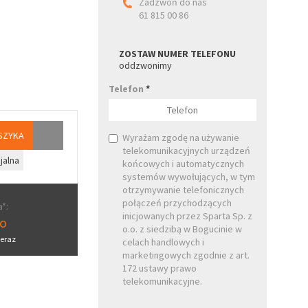
Zadzwoń do nas
61 815 00 86
ZOSTAW NUMER TELEFONU
oddzwonimy
Telefon
*
SZYKA
Wyrażam zgodę na używanie
telekomunikacyjnych urządzeń
jalna
końcowych i automatycznych
systemów wywołujących, w tym
otrzymywanie telefonicznych
połączeń przychodzących
*:
inicjowanych przez Sparta Sp. z
ro
o.o. z siedzibą w Bogucinie w
eraz
celach handlowych i
marketingowych zgodnie z art.
172 ustawy prawo
telekomunikacyjne.