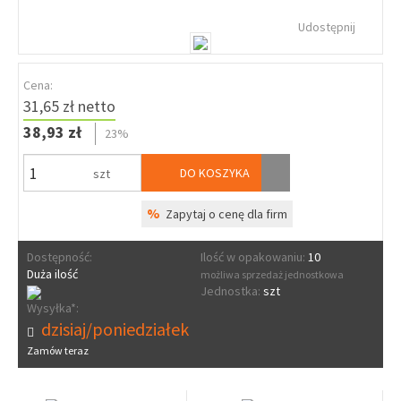
Udostępnij
Cena:
31,65 zł netto
38,93 zł
23%
DO KOSZYKA
szt
%
Zapytaj o cenę dla firm
Dostępność:
Ilość w opakowaniu:
10
Duża ilość
możliwa sprzedaż jednostkowa
Jednostka:
szt
Wysyłka*:
dzisiaj/poniedziałek
Zamów teraz