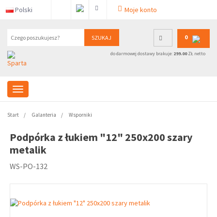
Polski
Moje konto
0
SZUKAJ
do darmowej dostawy brakuje:
299.00
ZŁ netto
Start
Galanteria
Wsporniki
Podpórka z łukiem "12" 250x200 szary
metalik
WS-PO-132