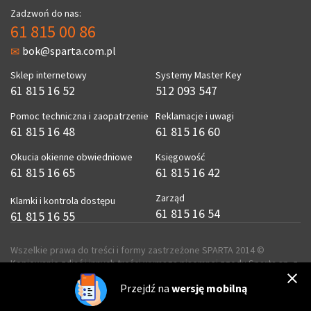
Zadzwoń do nas:
61 815 00 86
bok@sparta.com.pl
Sklep internetowy
Systemy Master Key
61 815 16 52
512 093 547
Pomoc techniczna i zaopatrzenie
Reklamacje i uwagi
61 815 16 48
61 815 16 60
Okucia okienne obwiedniowe
Księgowość
61 815 16 65
61 815 16 42
Zarząd
Klamki i kontrola dostępu
61 815 16 54
61 815 16 55
Wszelkie prawa do treści i formy zastrzeżone SPARTA 2014 ©
Kopiowanie zdjęć i innych treści wymaga pisemnej zgody Sparta sp. z
o.o.
Przejdź na
wersję mobilną
realizacja
ecreo.eu