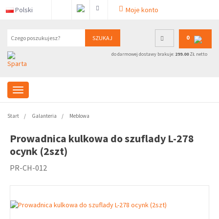
Polski
Moje konto
0
SZUKAJ
do darmowej dostawy brakuje:
299.00
ZŁ netto
Start
Galanteria
Meblowa
Prowadnica kulkowa do szuflady L-278
ocynk (2szt)
PR-CH-012