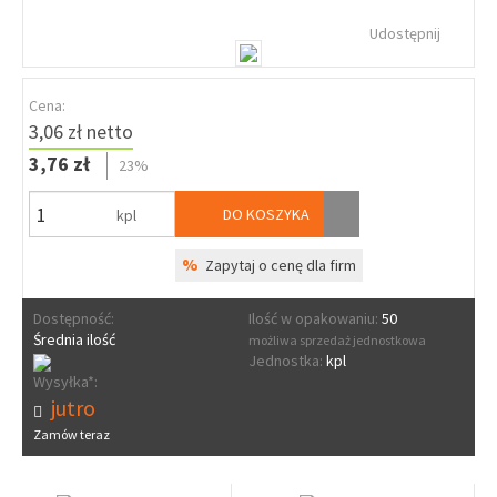
Udostępnij
Cena:
3,06 zł netto
3,76 zł
23%
DO KOSZYKA
kpl
%
Zapytaj o cenę dla firm
Dostępność:
Ilość w opakowaniu:
50
Średnia ilość
możliwa sprzedaż jednostkowa
Jednostka:
kpl
Wysyłka*:
jutro
Zamów teraz