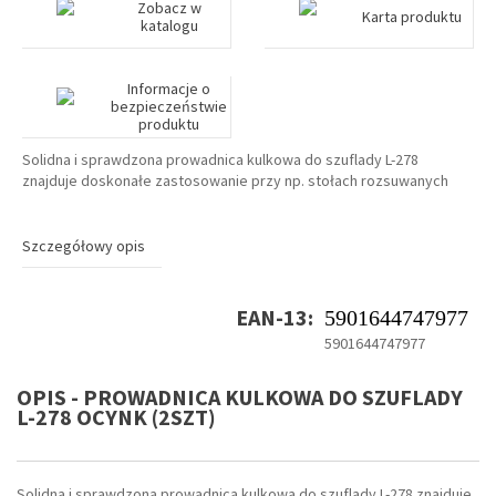
Zobacz w
Karta produktu
katalogu
Informacje o
bezpieczeństwie
produktu
Solidna i sprawdzona prowadnica kulkowa do szuflady L-278
znajduje doskonałe zastosowanie przy np. stołach rozsuwanych
Szczegółowy opis
EAN-13:
5901644747977
5901644747977
OPIS - PROWADNICA KULKOWA DO SZUFLADY
L-278 OCYNK (2SZT)
Solidna i sprawdzona prowadnica kulkowa do szuflady L-278 znajduje