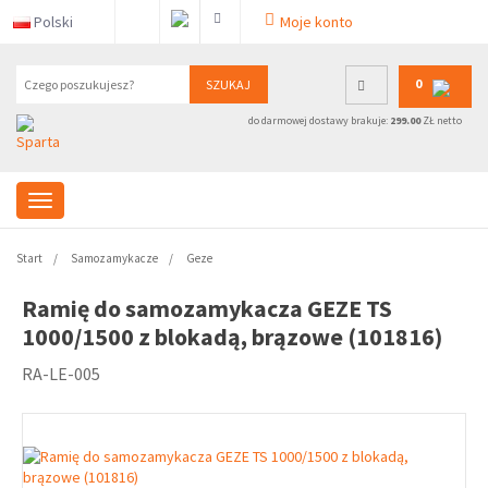
Polski
Moje konto
0
SZUKAJ
do darmowej dostawy brakuje:
299.00
ZŁ netto
Start
Samozamykacze
Geze
Ramię do samozamykacza GEZE TS
1000/1500 z blokadą, brązowe (101816)
RA-LE-005