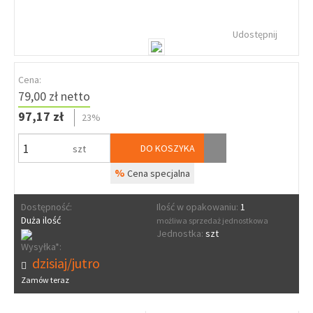
Udostępnij
Cena:
79,00 zł netto
97,17 zł
23%
DO KOSZYKA
szt
%
Cena specjalna
Dostępność:
Ilość w opakowaniu:
1
Duża ilość
możliwa sprzedaż jednostkowa
Jednostka:
szt
Wysyłka*:
dzisiaj/jutro
Zamów teraz