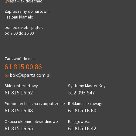
Mapa - jak dojechać
Zapraszamy do hurtowni
i salonu klamek:
poniedziałek - piątek
od 7.00 do 16.00
Zadzwoń do nas:
61 815 00 86
bok@sparta.com.pl
Sklep internetowy
Systemy Master Key
61 815 16 52
512 093 547
Pomoc techniczna i zaopatrzenie
Reklamacje i uwagi
61 815 16 48
61 815 16 60
Okucia okienne obwiedniowe
Księgowość
61 815 16 65
61 815 16 42