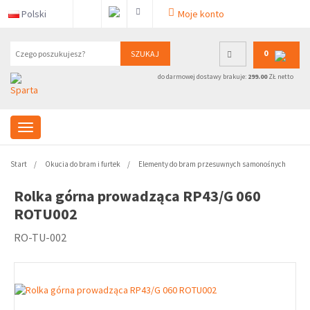
Polski
Moje konto
0
SZUKAJ
do darmowej dostawy brakuje:
299.00
ZŁ netto
Start
Okucia do bram i furtek
Elementy do bram przesuwnych samonośnych
Rolka górna prowadząca RP43/G 060
ROTU002
RO-TU-002