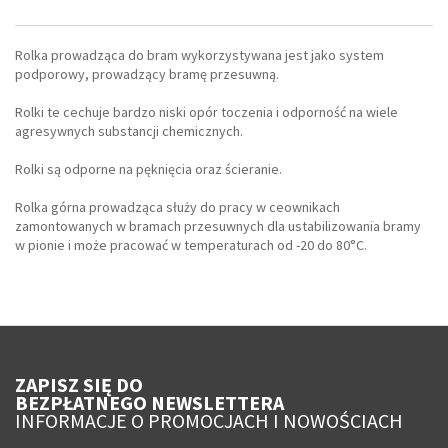
Rolka prowadząca do bram wykorzystywana jest jako system
podporowy, prowadzący bramę przesuwną.
Rolki te cechuje bardzo niski opór toczenia i odporność na wiele
agresywnych substancji chemicznych.
Rolki są odporne na pęknięcia oraz ścieranie.
Rolka górna prowadząca służy do pracy w ceownikach
zamontowanych w bramach przesuwnych dla ustabilizowania bramy
w pionie i może pracować w temperaturach od -20 do 80°C.
ZAPISZ SIĘ DO
BEZPŁATNEGO NEWSLETTERA
INFORMACJE O PROMOCJACH I NOWOŚCIACH