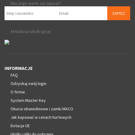
Dlaczego warto się zapisać?
ZAPISZ
Aktualizuj subskrypcję
INFORMACJE
FAQ
Odzyskaj swój login
O firmie
System Master Key
Okucia obwiedniowe i zamki MACO
Jak kupować w cenach hurtowych
Dotacje UE
Ulotki i pliki do pobrania