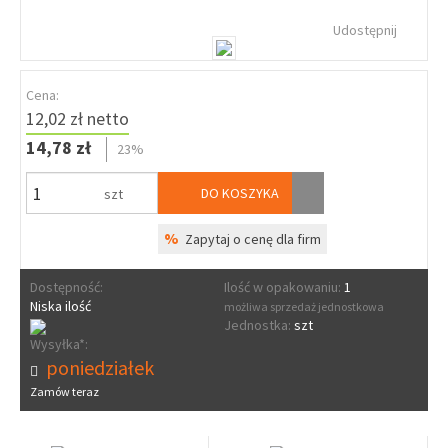
Udostępnij
Cena:
12,02 zł netto
14,78 zł
23%
DO KOSZYKA
szt
%
Zapytaj o cenę dla firm
Dostępność:
Ilość w opakowaniu:
1
Niska ilość
możliwa sprzedaż jednostkowa
Jednostka:
szt
Wysyłka*:
poniedziałek
Zamów teraz