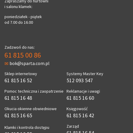
Zapraszamy do hurtowni
i salonu klamek:
poniedziałek - piątek
od 7.00 do 16.00
Zadzwoń do nas:
61 815 00 86
bok@sparta.com.pl
Sklep internetowy
Systemy Master Key
61 815 16 52
512 093 547
Pomoc techniczna i zaopatrzenie
Reklamacje i uwagi
61 815 16 48
61 815 16 60
Okucia okienne obwiedniowe
Księgowość
61 815 16 65
61 815 16 42
Zarząd
Klamki i kontrola dostępu
61 815 16 54