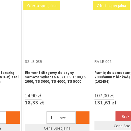
Oferta specjalna
TA-SW-022
GA-GA-047
owy 11
Tarczka okrągła B-HARKO TI 01 WB,
Pochwyt-klamka 
stal nierdzewna (komplet)
DIANA (ST-27) graf
10,89 zł
38,69 zł
13,39 zł
47,59 zł
kpl
%
dla firm
Cena Specjalna
Zapytaj o 