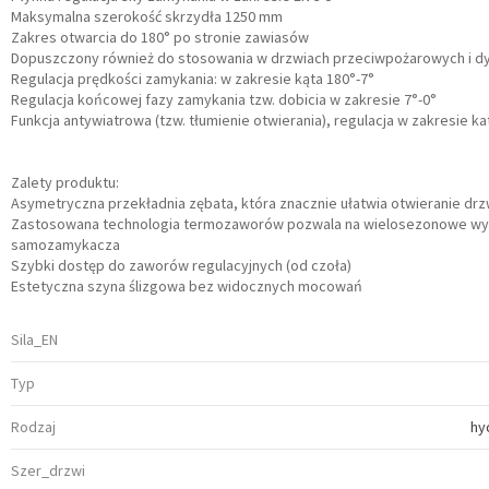
Maksymalna szerokość skrzydła 1250 mm
Zakres otwarcia do 180° po stronie zawiasów
Dopuszczony również do stosowania w drzwiach przeciwpożarowych i 
Regulacja prędkości zamykania: w zakresie kąta 180°-7°
Regulacja końcowej fazy zamykania tzw. dobicia w zakresie 7°-0°
Funkcja antywiatrowa (tzw. tłumienie otwierania), regulacja w zakresie ka
Zalety produktu:
Asymetryczna przekładnia zębata, która znacznie ułatwia otwieranie drz
Zastosowana technologia termozaworów pozwala na wielosezonowe wy
samozamykacza
Szybki dostęp do zaworów regulacyjnych (od czoła)
Estetyczna szyna ślizgowa bez widocznych mocowań
Sila_EN
Typ
Rodzaj
hy
Szer_drzwi