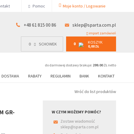
KOSZYK
ntakt
Pomoc
Moje konto / Logowanie
0
15 00 86
0
SCHOWEK
0,00 ZŁ
+48 61 815 00 86
sklep@sparta.com.pl
import zamówień
KOSZYK
0
0
SCHOWEK
0,00 ZŁ
do darmowej dostawy brakuje:
299.00
ZŁ netto
DOSTAWA
RABATY
REGULAMIN
BANK
KONTAKT
Wróć do list produktów
M GR-
W CZYM MOŻEMY POMÓC?
ą
Zostaw wiadomość
)
sklep@sparta.com.pl