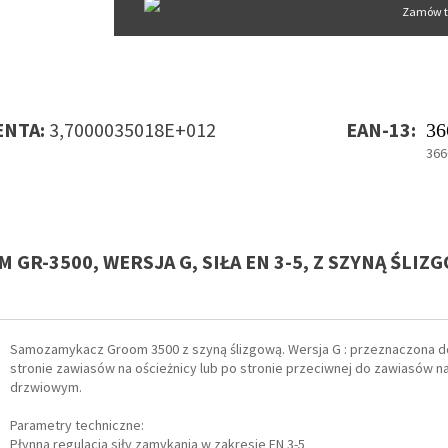
Zamów t
NTA:
3,7000035018E+012
EAN-13:
36
366
R-3500, WERSJA G, SIŁA EN 3-5, Z SZYNĄ ŚLIZ
Samozamykacz Groom 3500 z szyną ślizgową. Wersja G : przeznaczona 
stronie zawiasów na ościeżnicy lub po stronie przeciwnej do zawiasów n
drzwiowym.
Parametry techniczne:
Płynna regulacja siły zamykania w zakresie EN 3-5