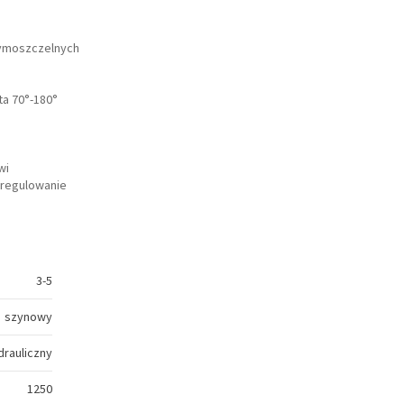
dymoszczelnych
ta 70°-180°
wi
regulowanie
3-5
szynowy
drauliczny
1250