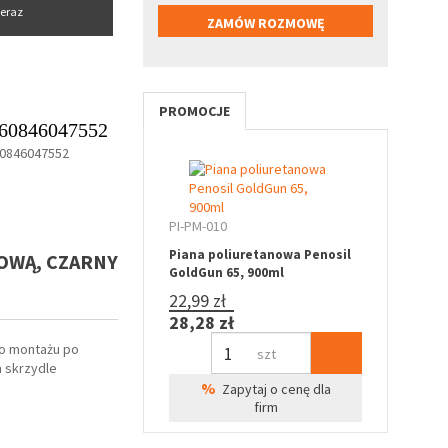
eraz
PROMOCJE
60846047552
0846047552
PI-PM-010
Piana poliuretanowa Penosil
GOWĄ, CZARNY
GoldGun 65, 900ml
22,99 zł
28,28 zł
do montażu po
szt
a skrzydle
%
Zapytaj o cenę dla
firm