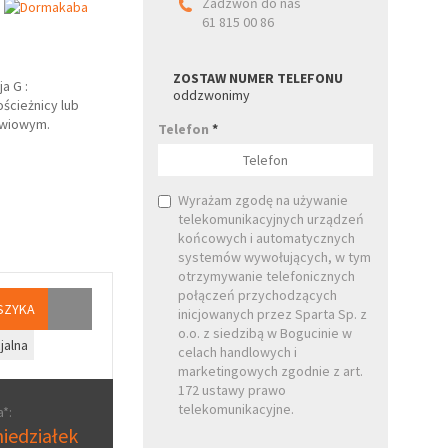
Zadzwoń do nas
61 815 00 86
ZOSTAW NUMER TELEFONU
a G :
oddzwonimy
ścieżnicy lub
zwiowym.
Telefon
*
Wyrażam zgodę na używanie
telekomunikacyjnych urządzeń
końcowych i automatycznych
systemów wywołujących, w tym
otrzymywanie telefonicznych
połączeń przychodzących
SZYKA
inicjowanych przez Sparta Sp. z
o.o. z siedzibą w Bogucinie w
jalna
celach handlowych i
marketingowych zgodnie z art.
172 ustawy prawo
telekomunikacyjne.
*:
iedziałek