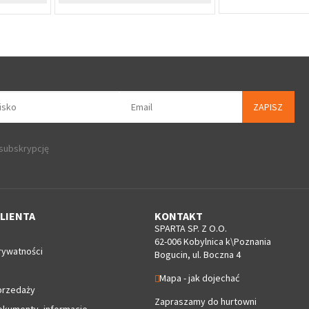
ZAPISZ
 subskrypcję
LIENTA
KONTAKT
SPARTA SP. Z O.O.
62-006 Kobylnica k\Poznania
rywatności
Bogucin, ul. Boczna 4
Mapa - jak dojechać
przedaży
Zapraszamy do hurtowni