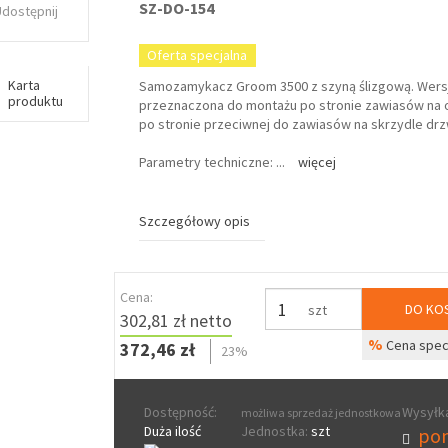
SZ-DO-154
Udostępnij
Oferta specjalna
Karta
Samozamykacz Groom 3500 z szyną ślizgową. Wersj
produktu
przeznaczona do montażu po stronie zawiasów na o
po stronie przeciwnej do zawiasów na skrzydle dr
Parametry techniczne:
...
więcej
Szczegółowy opis
Cena:
DO KO
szt
302,81 zł netto
%
Cena spec
372,46 zł
23%
Dostępność:
Wysyłka
możliwa sprzedaż jednostkowa
Duża ilość
Jednostka:
szt
pon