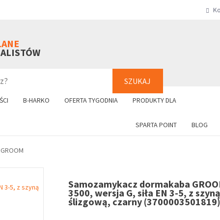
Ko
SZUKAJ
+48 61 8
LANE
NALISTÓW
SZUKAJ
ŚCI
B-HARKO
OFERTA TYGODNIA
PRODUKTY DLA
SPARTA POINT
BLOG
 GROOM
Samozamykacz dormakaba GROO
3500, wersja G, siła EN 3-5, z szyn
ślizgową, czarny (3700003501819