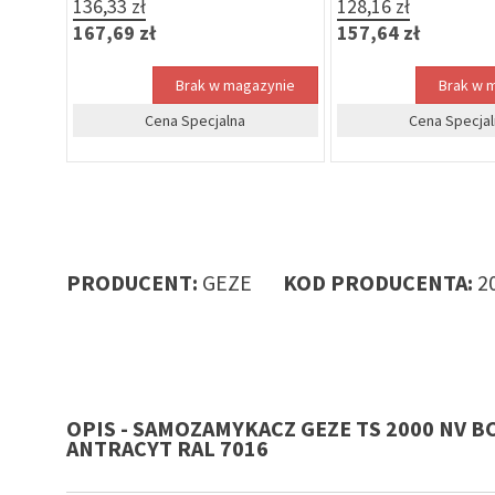
136,33 zł
128,16 zł
167,69 zł
157,64 zł
zynie
Brak w magazynie
Brak w 
Cena Specjalna
Cena Specjal
PRODUCENT:
GEZE
KOD PRODUCENTA:
2
OPIS - SAMOZAMYKACZ GEZE TS 2000 NV BC
ANTRACYT RAL 7016