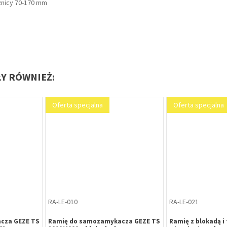
żnicy 70-170 mm
ŁY RÓWNIEŻ:
Oferta specjalna
Oferta specjalna
RA-LE-010
RA-LE-021
cza GEZE TS
Ramię do samozamykacza GEZE TS
Ramię z blokadą i 