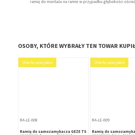
ramię do montażu na ramie w przypadku głębokości oście
OSOBY, KTÓRE WYBRAŁY TEN TOWAR KUPI
Oferta specjalna
Oferta specjalna
RA-LE-008
RA-LE-009
Ramię do samozamykacza GEZE TS
Ramię do samozamyka