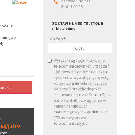
Zadzwoń do nas
61 815 00 86
ZOSTAW NUMER TELEFONU
model z
oddzwonimy
ofanego z
Telefon
*
ej
Wyrażam zgodę na używanie
telekomunikacyjnych urządzeń
końcowych i automatycznych
systemów wywołujących, w tym
otrzymywanie telefonicznych
połączeń przychodzących
inicjowanych przez Sparta Sp. z
o.o. z siedzibą w Bogucinie w
celach handlowych i
marketingowych zgodnie z art.
172 ustawy prawo
*:
telekomunikacyjne.
iaj/jutro
eraz