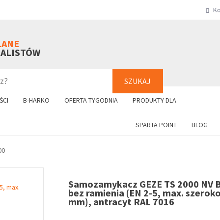
Ko
SZUKAJ
+48 61 8
LANE
NALISTÓW
SZUKAJ
ŚCI
B-HARKO
OFERTA TYGODNIA
PRODUKTY DLA
SPARTA POINT
BLOG
00
Samozamykacz GEZE TS 2000 NV B
bez ramienia (EN 2-5, max. szerok
mm), antracyt RAL 7016