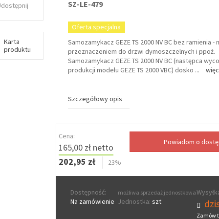
SZ-LE-479
Udostępnij
Oferta specjalna
Karta
Samozamykacz GEZE TS 2000 NV BC bez ramienia - 
produktu
przeznaczeniem do drzwi dymoszczelnych i ppoż.
Samozamykacz GEZE TS 2000 NV BC (następca wyc
produkcji modelu GEZE TS 2000 VBC) dosko
...
więc
Szczegółowy opis
Cena:
165,00 zł netto
202,95 zł
23%
Dostępność:
Wysyłka
możliwa sprzedaż jednostkowa
Na zamówienie
Jednostka:
szt
dzis
Zamów t