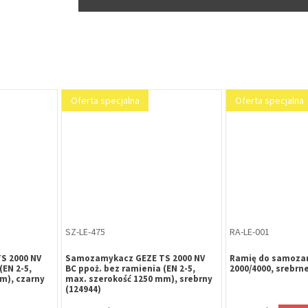
Oferta specjalna
Oferta specjalna
SZ-LE-475
RA-LE-001
S 2000 NV
Samozamykacz GEZE TS 2000 NV
Ramię do samoza
(EN 2-5,
BC ppoż. bez ramienia (EN 2-5,
2000/4000, srebrne
m), czarny
max. szerokość 1250 mm), srebrny
(124944)