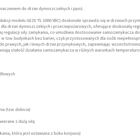
znaczeniem do drzwi dymoszczelnych i ppoż.
ukcji modelu GEZE TS 2000 VBC) doskonale sprawdzi się w drzwiach przy
 dla drzwi dymoszczelnych i przeciwpożarowych, oferujące doskonałą regu
j regulacji siły zamykania, co umożliwia dostosowanie samozamykacza d
 w tzw. budynkach bez barier, czyli przystosowanych dla osób niepełnosp
o prawych, jak i lewych drzwi przymykowych, zapewniając wszechstronno
wniają stałość działania samozamykacza w różnych warunkach temperatur
ydłowych
a (tzw. dobicia)
ierane z dużą siłą
ania, która jest ustawiana z boku korpusu)