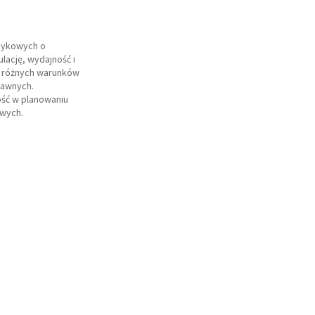
mykowych o
lację, wydajność i
o różnych warunków
rawnych.
ść w planowaniu
owych.