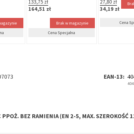
133,75 zł
27,80 zł
Bra
164,51 zł
34,19 zł
Cena Sp
magazynie
Brak w magazynie
na
Cena Specjalna
07073
EAN-13:
40
404
 PPOŻ. BEZ RAMIENIA (EN 2-5, MAX. SZEROKOŚĆ 1