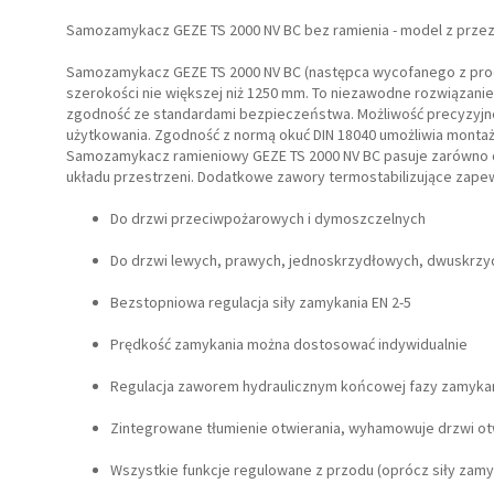
Samozamykacz GEZE TS 2000 NV BC bez ramienia - model z prze
Samozamykacz GEZE TS 2000 NV BC (następca wycofanego z prod
szerokości nie większej niż 1250 mm. To niezawodne rozwiązanie
zgodność ze standardami bezpieczeństwa. Możliwość precyzyjne
użytkowania. Zgodność z normą okuć DIN 18040 umożliwia montaż
Samozamykacz ramieniowy GEZE TS 2000 NV BC pasuje zarówno d
układu przestrzeni. Dodatkowe zawory termostabilizujące zape
Do drzwi przeciwpożarowych i dymoszczelnych
Do drzwi lewych, prawych, jednoskrzydłowych, dwuskrz
Bezstopniowa regulacja siły zamykania EN 2-5
Prędkość zamykania można dostosować indywidualnie
Regulacja zaworem hydraulicznym końcowej fazy zamykani
Zintegrowane tłumienie otwierania, wyhamowuje drzwi otw
Wszystkie funkcje regulowane z przodu (oprócz siły zamyk