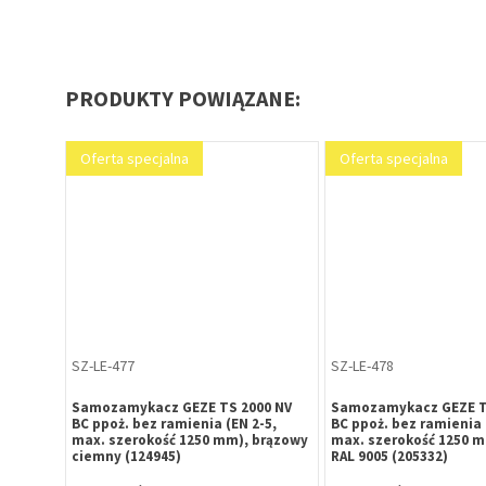
PRODUKTY POWIĄZANE:
Oferta specjalna
Oferta specjalna
SZ-LE-477
SZ-LE-478
00 NV
Samozamykacz GEZE TS 2000 NV
Samozamykacz GEZE T
-5,
BC ppoż. bez ramienia (EN 2-5,
BC ppoż. bez ramienia 
iały
max. szerokość 1250 mm), brązowy
max. szerokość 1250 m
ciemny (124945)
RAL 9005 (205332)