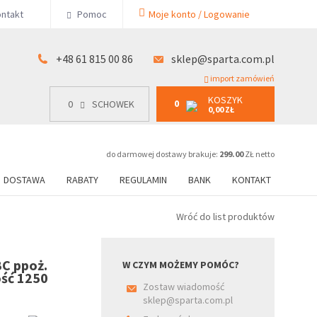
KOSZYK
ntakt
Pomoc
Moje konto / Logowanie
0
15 00 86
0
SCHOWEK
0,00 ZŁ
+48 61 815 00 86
sklep@sparta.com.pl
import zamówień
KOSZYK
0
0
SCHOWEK
0,00 ZŁ
do darmowej dostawy brakuje:
299.00
ZŁ netto
DOSTAWA
RABATY
REGULAMIN
BANK
KONTAKT
Wróć do list produktów
C ppoż.
W CZYM MOŻEMY POMÓC?
ość 1250
Zostaw wiadomość
sklep@sparta.com.pl