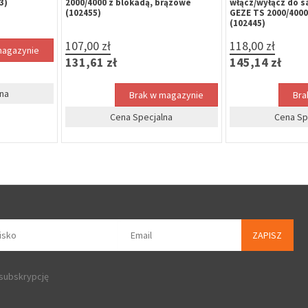
3)
2000/4000 z blokadą, brązowe
włącz/wyłącz do
(102455)
GEZE TS 2000/4000
(102445)
107,00 zł
118,00 zł
magazynie
131,61 zł
145,14 zł
na
Brak w magazynie
Bra
Cena Specjalna
Cena Sp
ZAPISZ
 subskrypcję