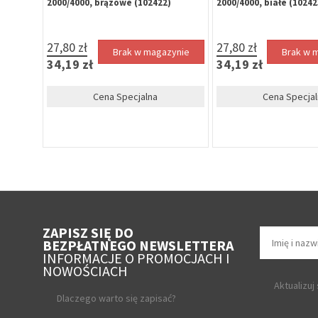
ykacza
2000/4000, brązowe (102422)
2000/4000, białe (10242
e
27,80 zł
27,80 zł
Brak w magazynie
Brak w 
34,19 zł
34,19 zł
Cena Specjalna
Cena Specjal
zynie
ZAPISZ SIĘ DO
BEZPŁATNEGO NEWSLETTERA
INFORMACJE O PROMOCJACH I
NOWOŚCIACH
Aktualizuj
Dlaczego warto się zapisać?