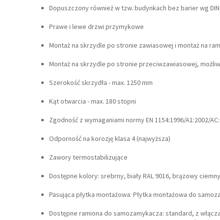
Dopuszczony również w tzw. budynkach bez barier wg DIN
Prawe i lewe drzwi przymykowe
Montaż na skrzydle po stronie zawiasowej i montaż na ra
Montaż na skrzydle po stronie przeciwzawiasowej, możli
Szerokość skrzydła - max. 1250 mm
Kąt otwarcia - max. 180 stopni
Zgodność z wymaganiami normy EN 1154:1996/A1:2002/AC
Odporność na korozję klasa 4 (najwyższa)
Zawory termostabilizujące
Dostępne kolory: srebrny, biały RAL 9016, brązowy ciemn
Pasująca płytka montażowa: Płytka montażowa do samozam
Dostępne ramiona do samozamykacza: standard, z włącza