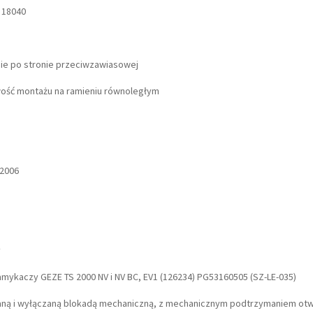
 18040
mie po stronie przeciwzawiasowej
wość montażu na ramieniu równoległym
:2006
y
ykaczy GEZE TS 2000 NV i NV BC, EV1 (126234) PG53160505 (SZ-LE-035)
ną i wyłączaną blokadą mechaniczną, z mechanicznym podtrzymaniem otw