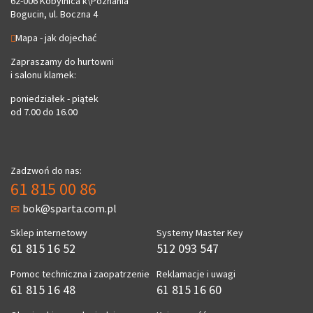
62-006 Kobylnica k\Poznania
Bogucin, ul. Boczna 4
Mapa - jak dojechać
Zapraszamy do hurtowni
i salonu klamek:
poniedziałek - piątek
od 7.00 do 16.00
Zadzwoń do nas:
61 815 00 86
bok@sparta.com.pl
Sklep internetowy
Systemy Master Key
61 815 16 52
512 093 547
Pomoc techniczna i zaopatrzenie
Reklamacje i uwagi
61 815 16 48
61 815 16 60