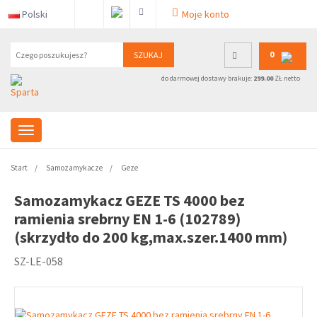
Polski
Moje konto
0
SZUKAJ
do darmowej dostawy brakuje:
299.00
ZŁ netto
Start
Samozamykacze
Geze
Samozamykacz GEZE TS 4000 bez
ramienia srebrny EN 1-6 (102789)
(skrzydło do 200 kg,max.szer.1400 mm)
SZ-LE-058