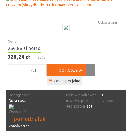
Udostępnij
Cena:
266,86 zł netto
328,24 zł
23%
DO KOSZYKA
szt
%
Cena specjalna
Dostępność:
Ilość w opakowaniu:
1
Duża ilość
możliwa sprzedaż jednostkowa
Jednostka:
szt
Wysyłka*:
poniedziałek
Zamów teraz