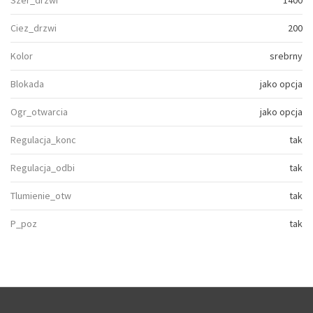
Szer_drzwi
1400
Ciez_drzwi
200
Kolor
srebrny
Blokada
jako opcja
Ogr_otwarcia
jako opcja
Regulacja_konc
tak
Regulacja_odbi
tak
Tlumienie_otw
tak
P_poz
tak