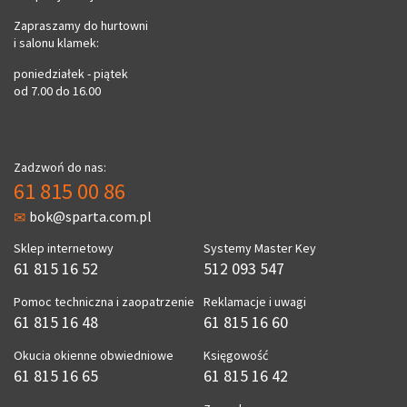
Zapraszamy do hurtowni
i salonu klamek:
poniedziałek - piątek
od 7.00 do 16.00
Zadzwoń do nas:
61 815 00 86
bok@sparta.com.pl
Sklep internetowy
Systemy Master Key
61 815 16 52
512 093 547
Pomoc techniczna i zaopatrzenie
Reklamacje i uwagi
61 815 16 48
61 815 16 60
Okucia okienne obwiedniowe
Księgowość
61 815 16 65
61 815 16 42