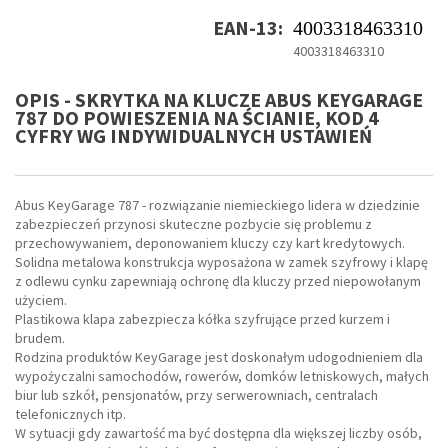
EAN-13:
4003318463310
4003318463310
OPIS - SKRYTKA NA KLUCZE ABUS KEYGARAGE
787 DO POWIESZENIA NA ŚCIANIE, KOD 4
CYFRY WG INDYWIDUALNYCH USTAWIEŃ
Abus KeyGarage 787 - rozwiązanie niemieckiego lidera w dziedzinie
zabezpieczeń przynosi skuteczne pozbycie się problemu z
przechowywaniem, deponowaniem kluczy czy kart kredytowych.
Solidna metalowa konstrukcja wyposażona w zamek szyfrowy i klapę
z odlewu cynku zapewniają ochronę dla kluczy przed niepowołanym
użyciem.
Plastikowa klapa zabezpiecza kółka szyfrujące przed kurzem i
brudem.
Rodzina produktów KeyGarage jest doskonałym udogodnieniem dla
wypożyczalni samochodów, rowerów, domków letniskowych, małych
biur lub szkół, pensjonatów, przy serwerowniach, centralach
telefonicznych itp.
W sytuacji gdy zawartość ma być dostępna dla większej liczby osób,