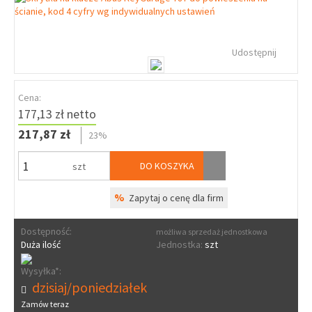
Udostępnij
Cena:
177,13 zł netto
217,87 zł
23%
DO KOSZYKA
szt
%
Zapytaj o cenę dla firm
Dostępność:
możliwa sprzedaż jednostkowa
Duża ilość
Jednostka:
szt
Wysyłka*:
dzisiaj/poniedziałek
Zamów teraz