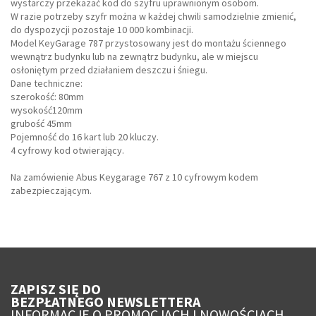
wystarczy przekazać kod do szyfru uprawnionym osobom.
W razie potrzeby szyfr można w każdej chwili samodzielnie zmienić,
do dyspozycji pozostaje 10 000 kombinacji.
Model KeyGarage 787 przystosowany jest do montażu ściennego
wewnątrz budynku lub na zewnątrz budynku, ale w miejscu
osłoniętym przed działaniem deszczu i śniegu.
Dane techniczne:
szerokość: 80mm
wysokość120mm
grubość 45mm
Pojemność do 16 kart lub 20 kluczy.
4 cyfrowy kod otwierający.
Na zamówienie Abus Keygarage 767 z 10 cyfrowym kodem
zabezpieczającym.
ZAPISZ SIĘ DO
BEZPŁATNEGO NEWSLETTERA
INFORMACJE O PROMOCJACH I NOWOŚCIACH