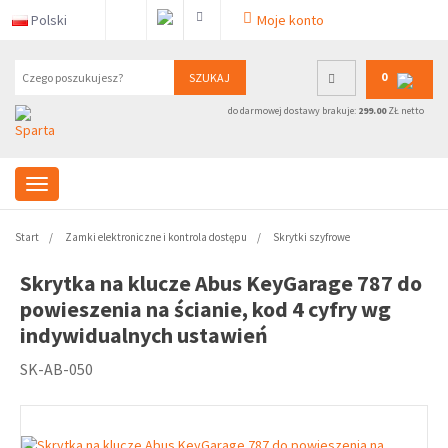
Polski
Moje konto
0
SZUKAJ
do darmowej dostawy brakuje:
299.00
ZŁ netto
Start
Zamki elektroniczne i kontrola dostępu
Skrytki szyfrowe
Skrytka na klucze Abus KeyGarage 787 do
powieszenia na ścianie, kod 4 cyfry wg
indywidualnych ustawień
SK-AB-050