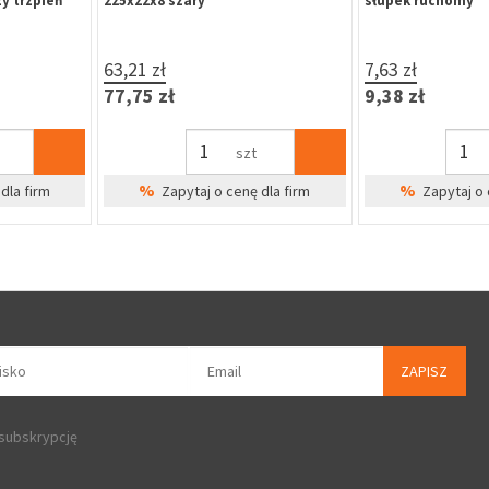
zatrzaskowa, marynistyczna stal
zatrzaskowa, mar
nierdzewna SUS 304
nierdzewna SUS 3
25,86 zł
35,89 zł
31,81 zł
44,15 zł
szt
%
%
dla firm
Zapytaj o cenę dla firm
Zapytaj o 
ZAPISZ
 subskrypcję