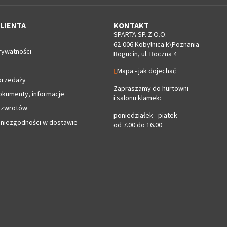
LIENTA
KONTAKT
SPARTA SP. Z O.O.
62-006 Kobylnica k\Poznania
rywatności
Bogucin, ul. Boczna 4
Mapa - jak dojechać
przedaży
Zapraszamy do hurtowni
okumenty, informacje
i salonu klamek:
 zwrotów
poniedziałek - piątek
 niezgodności w dostawie
od 7.00 do 16.00