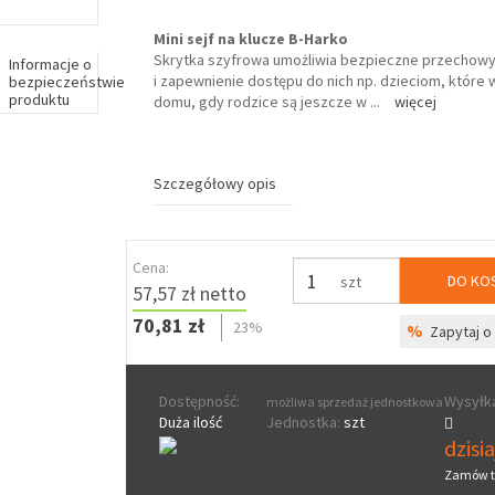
Mini sejf na klucze B-Harko
Skrytka szyfrowa umożliwia bezpieczne przechowy
Informacje o
i zapewnienie dostępu do nich np. dzieciom, które 
bezpieczeństwie
produktu
domu, gdy rodzice są jeszcze w
...
więcej
Szczegółowy opis
Cena:
DO KO
szt
57,57 zł netto
70,81 zł
23%
%
Zapytaj o 
Dostępność:
Wysyłka
możliwa sprzedaż jednostkowa
Duża ilość
Jednostka:
szt
dzisi
Zamów t