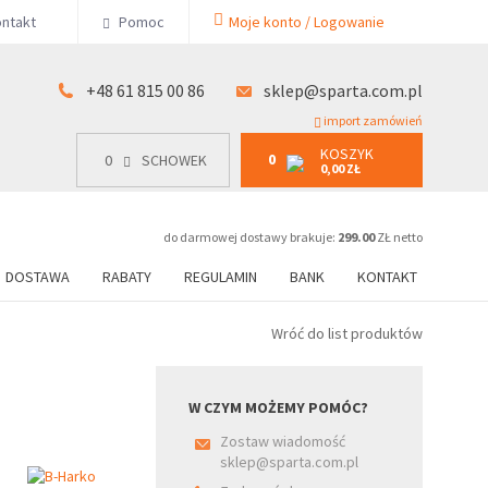
KOSZYK
ntakt
Pomoc
Moje konto / Logowanie
0
15 00 86
0
SCHOWEK
0,00 ZŁ
+48 61 815 00 86
sklep@sparta.com.pl
import zamówień
KOSZYK
0
0
SCHOWEK
0,00 ZŁ
do darmowej dostawy brakuje:
299.00
ZŁ netto
DOSTAWA
RABATY
REGULAMIN
BANK
KONTAKT
Wróć do list produktów
W CZYM MOŻEMY POMÓC?
Zostaw wiadomość
sklep@sparta.com.pl