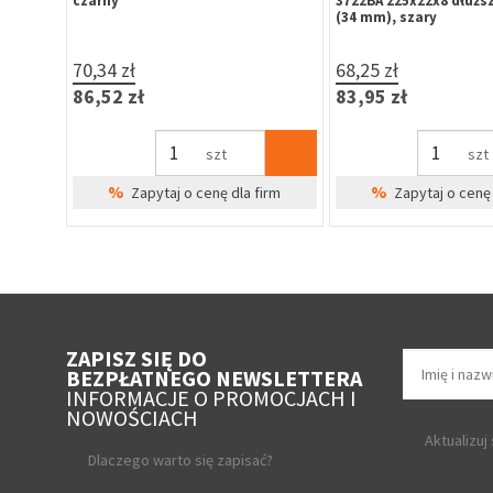
zatrzaskowa, marynistyczna stal
zatrzaskowa mosiądz
nierdzewna SUS 304
43,10 zł
16,59 zł
53,01 zł
20,41 zł
szt
szt
%
%
firm
Zapytaj o cenę dla firm
Zapytaj o cenę 
ZAPISZ SIĘ DO
BEZPŁATNEGO NEWSLETTERA
INFORMACJE O PROMOCJACH I
NOWOŚCIACH
Aktualizuj
Dlaczego warto się zapisać?