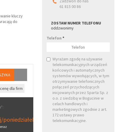
Zadzwoń do nas
61 815 00 86
wanie kluczy
wracają do
ZOSTAW NUMER TELEFONU
oddzwonimy
Telefon
*
Wyrażam zgodę na używanie
telekomunikacyjnych urządzeń
końcowych i automatycznych
SZYKA
systemów wywołujących, w tym
otrzymywanie telefonicznych
połączeń przychodzących
cenę dla firm
inicjowanych przez Sparta Sp. z
o.o. z siedzibą w Bogucinie w
celach handlowych i
*:
marketingowych zgodnie z art.
172 ustawy prawo
aj/poniedziałek
telekomunikacyjne.
eraz