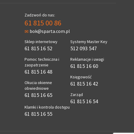
Zadzwoń do nas:
61 815 00 86
bok@sparta.com.pl
Sklep internetowy
Systemy Master Key
61 815 16 52
512 093 547
Pomoc techniczna i
Reklamacje i uwagi
zaopatrzenie
61 815 16 60
61 815 16 48
Księgowość
Okucia okienne
61 815 16 42
obwiedniowe
61 815 16 65
Zarząd
61 815 16 54
Klamki i kontrola dostępu
61 815 16 55