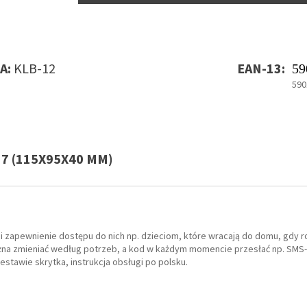
A:
KLB-12
EAN-13:
59
590
7 (115X95X40 MM)
 zapewnienie dostępu do nich np. dzieciom, które wracają do domu, gdy r
żna zmieniać według potrzeb, a kod w każdym momencie przesłać np. SMS
stawie skrytka, instrukcja obsługi po polsku.