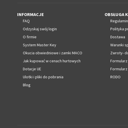
INFORMACJE
OBSŁUGA K
FAQ
Regulamin
Odzyskaj swój login
Polityka p
O firmie
Dostawa
System Master Key
Warunki s
Okucia obwiedniowe i zamki MACO
Zwroty- d
Jak kupować w cenach hurtowych
Formularz
Dotacje UE
Formularz
Ulotki i pliki do pobrania
RODO
Blog