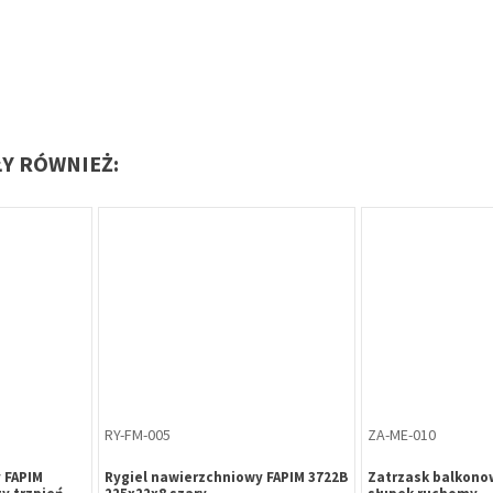
ŁY RÓWNIEŻ:
KD-HR-032
KD-HR-033
 mm
Kłódka B-Harko HS 40 mm
Kłódka B-Harko H