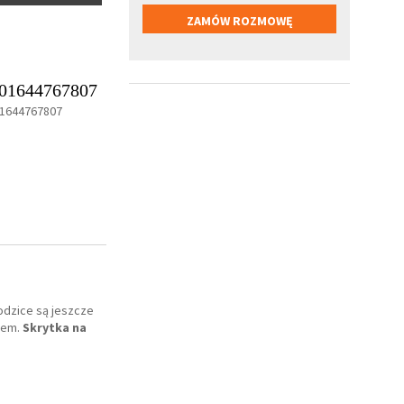
01644767807
1644767807
odzice są jeszcze
-em.
Skrytka na