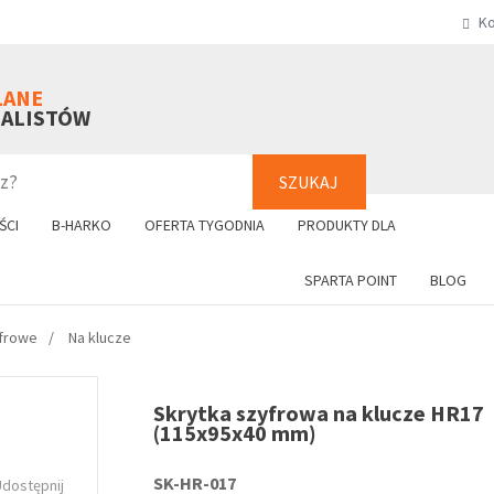
Ko
SZUKAJ
+48 61 8
LANE
NALISTÓW
SZUKAJ
ŚCI
B-HARKO
OFERTA TYGODNIA
PRODUKTY DLA
SPARTA POINT
BLOG
yfrowe
Na klucze
Skrytka szyfrowa na klucze HR17
(115x95x40 mm)
SK-HR-017
Udostępnij