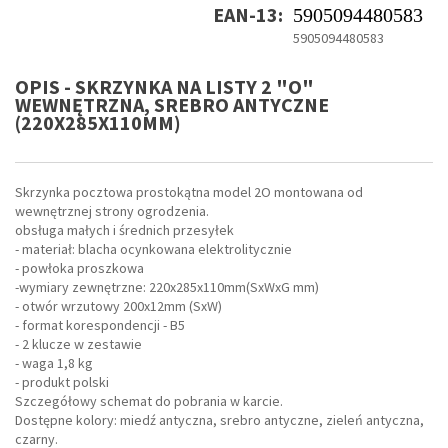
EAN-13:
5905094480583
5905094480583
OPIS - SKRZYNKA NA LISTY 2 "O"
WEWNĘTRZNA, SREBRO ANTYCZNE
(220X285X110MM)
Skrzynka pocztowa prostokątna model 2O montowana od
wewnętrznej strony ogrodzenia.
obsługa małych i średnich przesyłek
- materiał: blacha ocynkowana elektrolitycznie
- powłoka proszkowa
-wymiary zewnętrzne: 220x285x110mm(SxWxG mm)
- otwór wrzutowy 200x12mm (SxW)
- format korespondencji - B5
- 2 klucze w zestawie
- waga 1,8 kg
- produkt polski
Szczegółowy schemat do pobrania w karcie.
Dostępne kolory: miedź antyczna, srebro antyczne, zieleń antyczna,
czarny.