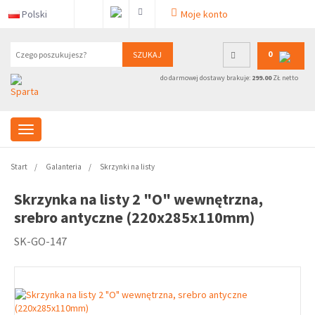
Polski
Moje konto
0
SZUKAJ
do darmowej dostawy brakuje:
299.00
ZŁ netto
Start
Galanteria
Skrzynki na listy
Skrzynka na listy 2 "O" wewnętrzna,
srebro antyczne (220x285x110mm)
SK-GO-147