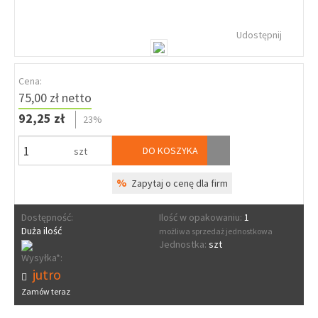
Udostępnij
Cena:
75,00 zł netto
92,25 zł
23%
DO KOSZYKA
szt
%
Zapytaj o cenę dla firm
Dostępność:
Ilość w opakowaniu:
1
Duża ilość
możliwa sprzedaż jednostkowa
Jednostka:
szt
Wysyłka*:
jutro
Zamów teraz