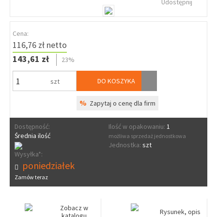
Udostępnij
Cena:
116,76 zł netto
143,61 zł
23%
DO KOSZYKA
szt
%
Zapytaj o cenę dla firm
Dostępność:
Ilość w opakowaniu:
1
Średnia ilość
możliwa sprzedaż jednostkowa
Jednostka:
szt
Wysyłka*:
poniedziałek
Zamów teraz
Zobacz w
Rysunek, opis
katalogu