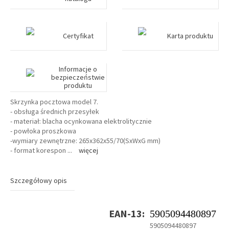
Certyfikat
Karta produktu
Informacje o
bezpieczeństwie
produktu
Skrzynka pocztowa model 7.
- obsługa średnich przesyłek
- materiał: blacha ocynkowana elektrolitycznie
- powłoka proszkowa
-wymiary zewnętrzne: 265x362x55/70(SxWxG mm)
- format korespon
...
więcej
Szczegółowy opis
EAN-13:
5905094480897
5905094480897