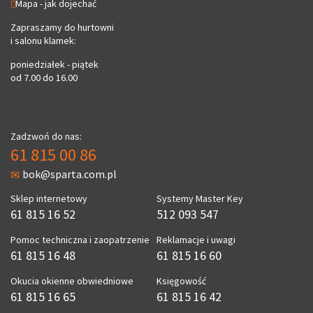
Mapa - jak dojechać
Zapraszamy do hurtowni
i salonu klamek:
poniedziałek - piątek
od 7.00 do 16.00
Zadzwoń do nas:
61 815 00 86
bok@sparta.com.pl
Sklep internetowy
Systemy Master Key
61 815 16 52
512 093 547
Pomoc techniczna i zaopatrzenie
Reklamacje i uwagi
61 815 16 48
61 815 16 60
Okucia okienne obwiedniowe
Księgowość
61 815 16 65
61 815 16 42