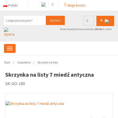
Polski
Moje konto
0
SZUKAJ
do darmowej dostawy brakuje:
299.00
ZŁ netto
Start
Galanteria
Skrzynki na listy
Skrzynka na listy 7 miedź antyczna
SK-GO-180