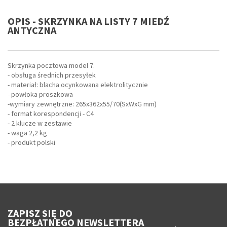
OPIS - SKRZYNKA NA LISTY 7 MIEDŹ
ANTYCZNA
Skrzynka pocztowa model 7.
- obsługa średnich przesyłek
- materiał: blacha ocynkowana elektrolitycznie
- powłoka proszkowa
-wymiary zewnętrzne: 265x362x55/70(SxWxG mm)
- format korespondencji - C4
- 2 klucze w zestawie
- waga 2,2 kg
- produkt polski
ZAPISZ SIĘ DO
BEZPŁATNEGO NEWSLETTERA