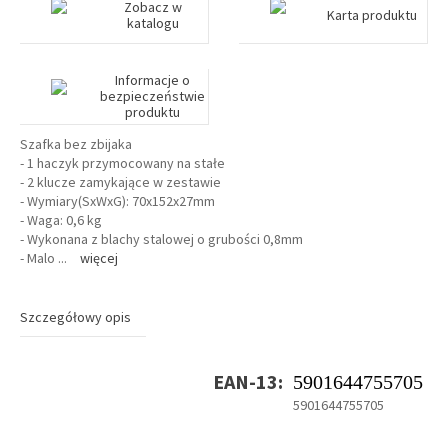
Zobacz w
Karta produktu
katalogu
Informacje o
bezpieczeństwie
produktu
Szafka bez zbijaka
- 1 haczyk przymocowany na stałe
- 2 klucze zamykające w zestawie
- Wymiary(SxWxG): 70x152x27mm
- Waga: 0,6 kg
- Wykonana z blachy stalowej o grubości 0,8mm
- Malo
...
więcej
Szczegółowy opis
EAN-13:
5901644755705
5901644755705