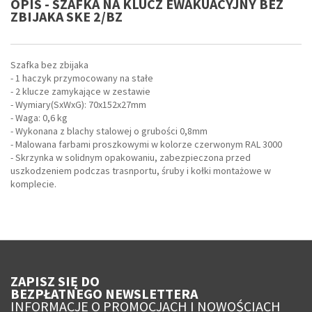
OPIS - SZAFKA NA KLUCZ EWAKUACYJNY BEZ
ZBIJAKA SKE 2/BZ
Szafka bez zbijaka
- 1 haczyk przymocowany na stałe
- 2 klucze zamykające w zestawie
- Wymiary(SxWxG): 70x152x27mm
- Waga: 0,6 kg
- Wykonana z blachy stalowej o grubości 0,8mm
- Malowana farbami proszkowymi w kolorze czerwonym RAL 3000
- Skrzynka w solidnym opakowaniu, zabezpieczona przed
uszkodzeniem podczas trasnportu, śruby i kołki montażowe w
komplecie.
ZAPISZ SIĘ DO
BEZPŁATNEGO NEWSLETTERA
INFORMACJE O PROMOCJACH I NOWOŚCIACH