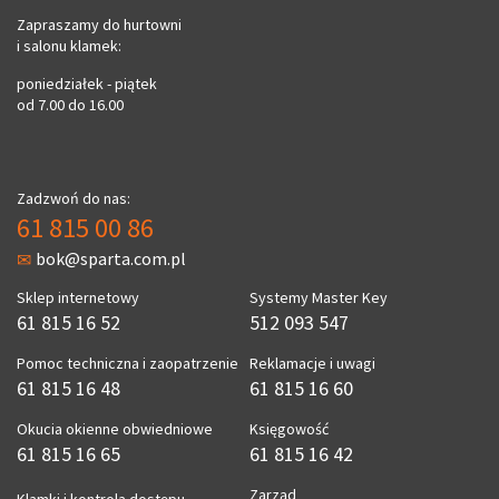
Zapraszamy do hurtowni
i salonu klamek:
poniedziałek - piątek
od 7.00 do 16.00
Zadzwoń do nas:
61 815 00 86
bok@sparta.com.pl
Sklep internetowy
Systemy Master Key
61 815 16 52
512 093 547
Pomoc techniczna i zaopatrzenie
Reklamacje i uwagi
61 815 16 48
61 815 16 60
Okucia okienne obwiedniowe
Księgowość
61 815 16 65
61 815 16 42
Zarząd