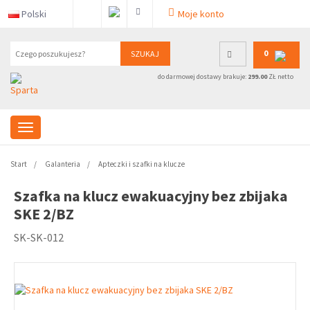
Polski
Moje konto
0
SZUKAJ
do darmowej dostawy brakuje:
299.00
ZŁ netto
Start
Galanteria
Apteczki i szafki na klucze
Szafka na klucz ewakuacyjny bez zbijaka
SKE 2/BZ
SK-SK-012