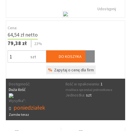
Udostępnij
Cena:
64,54 zł netto
79,38 zł
23%
DO KOSZYKA
szt
%
Zapytaj o cenę dla firm
Dostępność:
Ilość w opakowaniu:
1
Duża ilość
możliwa sprzedaż jednostkowa
Jednostka:
szt
Wysyłka*:
poniedziałek
Zamów teraz