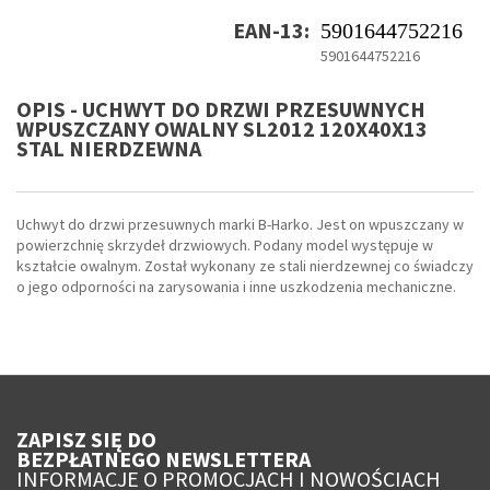
EAN-13:
5901644752216
5901644752216
OPIS - UCHWYT DO DRZWI PRZESUWNYCH
WPUSZCZANY OWALNY SL2012 120X40X13
STAL NIERDZEWNA
Uchwyt do drzwi przesuwnych marki B-Harko. Jest on wpuszczany w
powierzchnię skrzydeł drzwiowych. Podany model występuje w
kształcie owalnym. Został wykonany ze stali nierdzewnej co świadczy
o jego odporności na zarysowania i inne uszkodzenia mechaniczne.
ZAPISZ SIĘ DO
BEZPŁATNEGO NEWSLETTERA
INFORMACJE O PROMOCJACH I NOWOŚCIACH