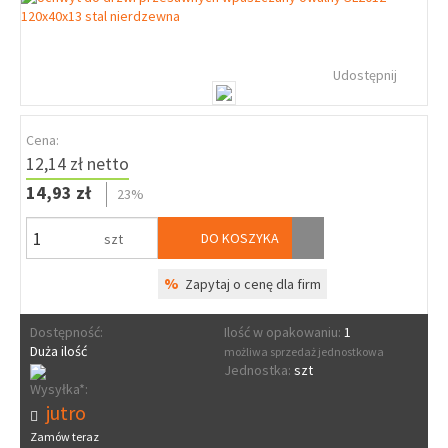
Udostępnij
Cena:
12,14 zł netto
14,93 zł
23%
DO KOSZYKA
szt
%
Zapytaj o cenę dla firm
Dostępność:
Ilość w opakowaniu:
1
Duża ilość
możliwa sprzedaż jednostkowa
Jednostka:
szt
Wysyłka*:
jutro
Zamów teraz