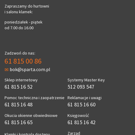
Zapraszamy do hurtowni
i salonu klamek:
poniedziałek - piątek
od 7.00 do 16.00
Zadzwoń do nas:
61 815 00 86
bok@sparta.com.pl
Sklep internetowy
Systemy Master Key
61 815 16 52
512 093 547
Pomoc techniczna i zaopatrzenie
Reklamacje i uwagi
61 815 16 48
61 815 16 60
Okucia okienne obwiedniowe
Księgowość
61 815 16 65
61 815 16 42
Zarząd
Klamki i kontrola dostępu