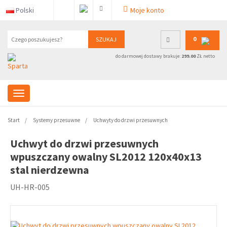
Polski
Moje konto
0
SZUKAJ
do darmowej dostawy brakuje:
299.00
ZŁ netto
Start
Systemy przesuwne
Uchwyty do drzwi przesuwnych
Uchwyt do drzwi przesuwnych
wpuszczany owalny SL2012 120x40x13
stal nierdzewna
UH-HR-005