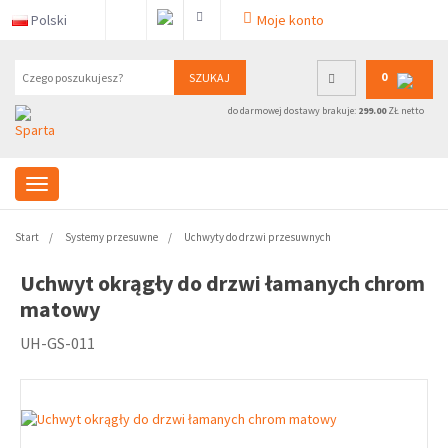
Polski
Moje konto
0
SZUKAJ
do darmowej dostawy brakuje:
299.00
ZŁ netto
Start
Systemy przesuwne
Uchwyty do drzwi przesuwnych
Uchwyt okrągły do drzwi łamanych chrom
matowy
UH-GS-011