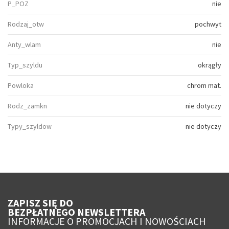
P_POZ
nie
Rodzaj_otw
pochwyt
Anty_wlam
nie
Typ_szyldu
okrągły
Powloka
chrom mat.
Rodz_zamkn
nie dotyczy
Typy_szyldow
nie dotyczy
ZAPISZ SIĘ DO
BEZPŁATNEGO NEWSLETTERA
INFORMACJE O PROMOCJACH I NOWOŚCIACH