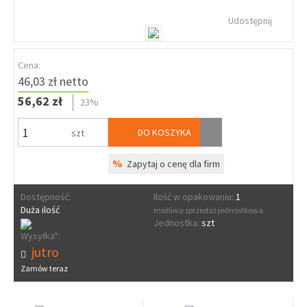
Udostępnij
Cena:
46,03 zł netto
56,62 zł
23%
DO KOSZYKA
szt
%
Zapytaj o cenę dla firm
Dostępność:
Ilość w opakowaniu:
1
Duża ilość
możliwa sprzedaż jednostkowa
Jednostka:
szt
Wysyłka*:
jutro
Zamów teraz