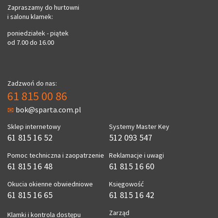
Zapraszamy do hurtowni
i salonu klamek:
poniedziałek - piątek
od 7.00 do 16.00
Zadzwoń do nas:
61 815 00 86
bok@sparta.com.pl
Sklep internetowy
Systemy Master Key
61 815 16 52
512 093 547
Pomoc techniczna i zaopatrzenie
Reklamacje i uwagi
61 815 16 48
61 815 16 60
Okucia okienne obwiedniowe
Księgowość
61 815 16 65
61 815 16 42
Zarząd
Klamki i kontrola dostępu