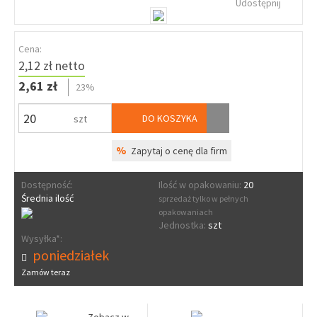
Udostępnij
Cena:
2,12 zł netto
2,61 zł
23%
DO KOSZYKA
szt
%
Zapytaj o cenę dla firm
Dostępność:
Ilość w opakowaniu:
20
Średnia ilość
sprzedaż tylko w pełnych
opakowaniach
Jednostka:
szt
Wysyłka*:
poniedziałek
Zamów teraz