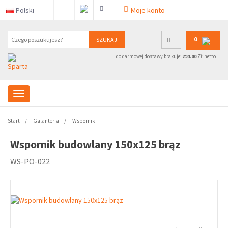
Polski
Moje konto
0
SZUKAJ
do darmowej dostawy brakuje:
299.00
ZŁ netto
Start
Galanteria
Wsporniki
Wspornik budowlany 150x125 brąz
WS-PO-022