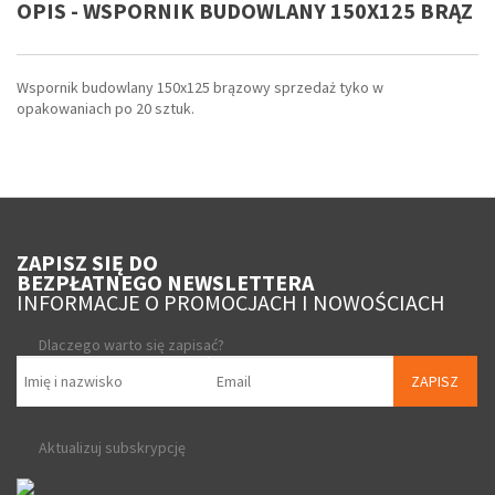
OPIS - WSPORNIK BUDOWLANY 150X125 BRĄZ
Wspornik budowlany 150x125 brązowy sprzedaż tyko w
opakowaniach po 20 sztuk.
ZAPISZ SIĘ DO
BEZPŁATNEGO NEWSLETTERA
INFORMACJE O PROMOCJACH I NOWOŚCIACH
Dlaczego warto się zapisać?
ZAPISZ
Aktualizuj subskrypcję