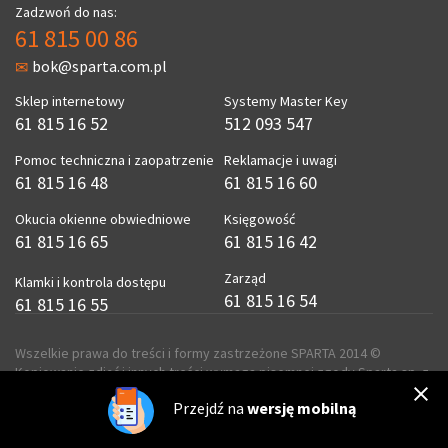
Zadzwoń do nas:
61 815 00 86
bok@sparta.com.pl
Sklep internetowy
Systemy Master Key
61 815 16 52
512 093 547
Pomoc techniczna i zaopatrzenie
Reklamacje i uwagi
61 815 16 48
61 815 16 60
Okucia okienne obwiedniowe
Księgowość
61 815 16 65
61 815 16 42
Zarząd
Klamki i kontrola dostępu
61 815 16 54
61 815 16 55
Wszelkie prawa do treści i formy zastrzeżone SPARTA 2014 ©
Kopiowanie zdjęć i innych treści wymaga pisemnej zgody Sparta sp. z
o.o.
Przejdź na
wersję mobilną
realizacja
ecreo.eu