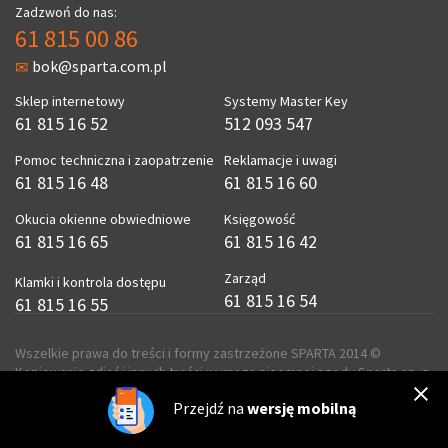
Zadzwoń do nas:
61 815 00 86
bok@sparta.com.pl
Sklep internetowy
Systemy Master Key
61 815 16 52
512 093 547
Pomoc techniczna i zaopatrzenie
Reklamacje i uwagi
61 815 16 48
61 815 16 60
Okucia okienne obwiedniowe
Księgowość
61 815 16 65
61 815 16 42
Zarząd
Klamki i kontrola dostępu
61 815 16 54
61 815 16 55
Wszelkie prawa do treści i formy zastrzeżone SPARTA 2014 ©
Kopiowanie zdjęć i innych treści wymaga pisemnej zgody Sparta sp. z
o.o.
Przejdź na
wersję mobilną
realizacja
ecreo.eu