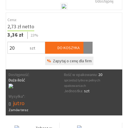
Udostępnij
Cena:
2,73 zł netto
3,36 zł
23%
DO KOSZYKA
szt
%
Zapytaj o cenę dla firm
Dostępność:
Ilość w opakowaniu:
20
Duża ilość
sprzedaż tylko w pełnych
opakowaniach
Jednostka:
szt
Wysyłka*:
jutro
Zamów teraz