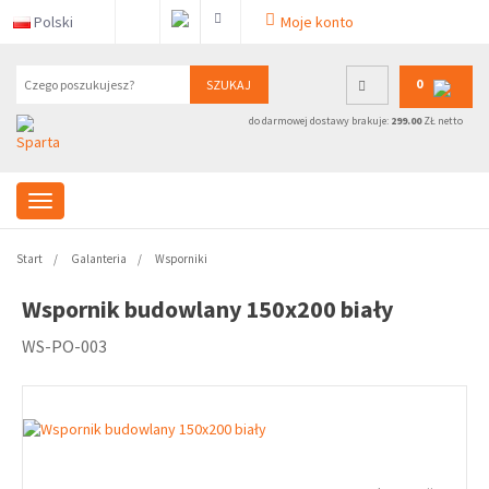
Polski
Moje konto
0
SZUKAJ
do darmowej dostawy brakuje:
299.00
ZŁ netto
Start
Galanteria
Wsporniki
Wspornik budowlany 150x200 biały
WS-PO-003