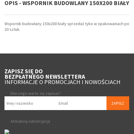
OPIS - WSPORNIK BUDOWLANY 150X200 BIAŁY
Wspornik budowlany 150x200 biały sprzedaż tyko w opakowaniach po
20 sztuk.
ZAPISZ SIĘ DO
BEZPŁATNEGO NEWSLETTERA
INFORMACJE O PROMOCJACH I NOWOŚCIACH
Dlaczego warto się zapisać?
ZAPISZ
Aktualizuj subskrypcję