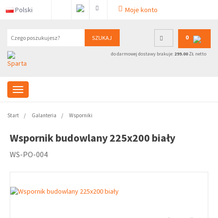
Polski
Moje konto
0
SZUKAJ
do darmowej dostawy brakuje:
299.00
ZŁ netto
Start
Galanteria
Wsporniki
Wspornik budowlany 225x200 biały
WS-PO-004