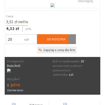
Udostępnij
Cena:
3,51 zł netto
4,32 zł
23%
DO KOSZYKA
szt
%
Zapytaj o cenę dla firm
Dostępność:
Ilość w opakowaniu:
20
Duża ilość
sprzedaż tylko w pełnych
opakowaniach
Jednostka:
szt
Wysyłka*:
jutro
Zamów teraz