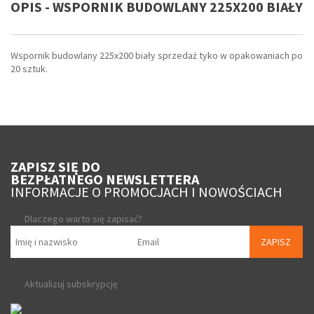
OPIS - WSPORNIK BUDOWLANY 225X200 BIAŁY
Wspornik budowlany 225x200 biały sprzedaż tyko w opakowaniach po
20 sztuk.
ZAPISZ SIĘ DO
BEZPŁATNEGO NEWSLETTERA
INFORMACJE O PROMOCJACH I NOWOŚCIACH
Dlaczego warto się zapisać?
ZAPISZ
Aktualizuj subskrypcję