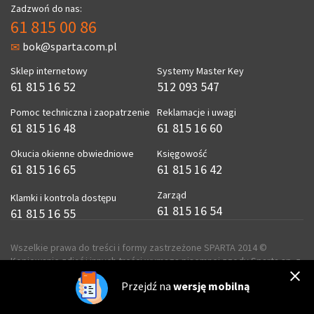
Zadzwoń do nas:
61 815 00 86
bok@sparta.com.pl
Sklep internetowy
Systemy Master Key
61 815 16 52
512 093 547
Pomoc techniczna i zaopatrzenie
Reklamacje i uwagi
61 815 16 48
61 815 16 60
Okucia okienne obwiedniowe
Księgowość
61 815 16 65
61 815 16 42
Zarząd
Klamki i kontrola dostępu
61 815 16 54
61 815 16 55
Wszelkie prawa do treści i formy zastrzeżone SPARTA 2014 ©
Kopiowanie zdjęć i innych treści wymaga pisemnej zgody Sparta sp. z
o.o.
Przejdź na
wersję mobilną
realizacja
ecreo.eu