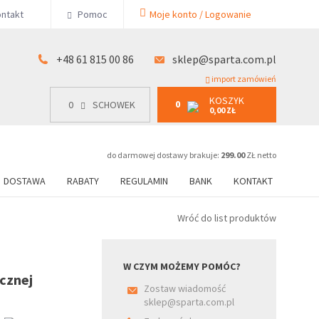
KOSZYK
ntakt
Pomoc
Moje konto / Logowanie
0
15 00 86
0
SCHOWEK
0,00 ZŁ
+48 61 815 00 86
sklep@sparta.com.pl
import zamówień
KOSZYK
0
0
SCHOWEK
0,00 ZŁ
do darmowej dostawy brakuje:
299.00
ZŁ netto
DOSTAWA
RABATY
REGULAMIN
BANK
KONTAKT
Wróć do list produktów
W CZYM MOŻEMY POMÓC?
cznej
Zostaw wiadomość
sklep@sparta.com.pl