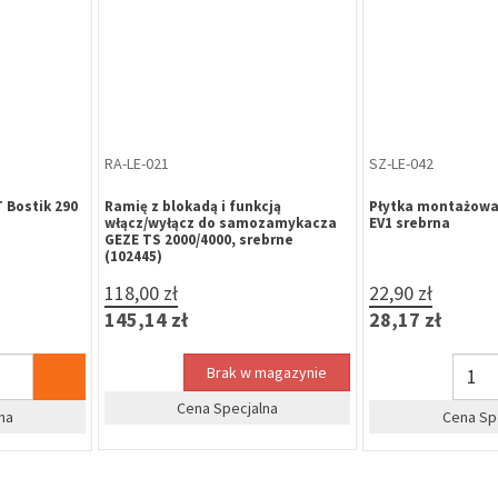
SZ-LE-039
ZA-AA-031
ieczna Assa
Element ślizgowy do szyny
Trzpień dzielony
m szyldem WB
samozamykacza GEZE TS 1500,TS
frezowany 8/9 + 
ppoż.)
2000, TS 3000, TS 4000, TS 5000
Z/8/PB)
14,90 zł
29,80 zł
18,33 zł
36,65 zł
szt
dla firm
Cena Specjalna
Cena Sp