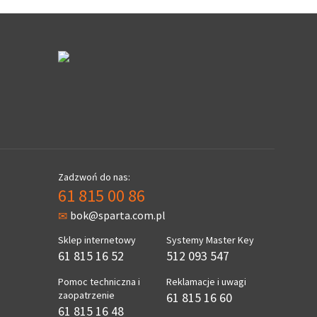
Zadzwoń do nas:
61 815 00 86
bok@sparta.com.pl
Sklep internetowy
Systemy Master Key
61 815 16 52
512 093 547
Pomoc techniczna i
Reklamacje i uwagi
zaopatrzenie
61 815 16 60
61 815 16 48