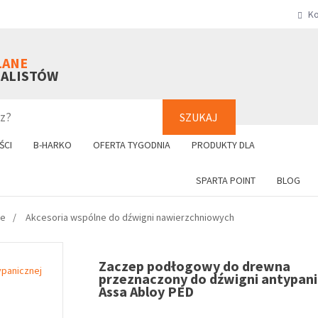
Ko
SZUKAJ
+48 61 8
LANE
NALISTÓW
SZUKAJ
ŚCI
B-HARKO
OFERTA TYGODNIA
PRODUKTY DLA
SPARTA POINT
BLOG
we
Akcesoria wspólne do dźwigni nawierzchniowych
Zaczep podłogowy do drewna
przeznaczony do dźwigni antypani
Assa Abloy PED