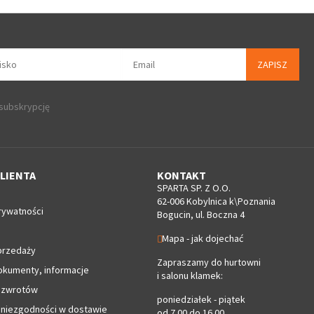
ZAPISZ
 subskrypcję
LIENTA
KONTAKT
SPARTA SP. Z O.O.
62-006 Kobylnica k\Poznania
rywatności
Bogucin, ul. Boczna 4
Mapa - jak dojechać
przedaży
Zapraszamy do hurtowni
okumenty, informacje
i salonu klamek:
 zwrotów
poniedziałek - piątek
 niezgodności w dostawie
od 7.00 do 16.00