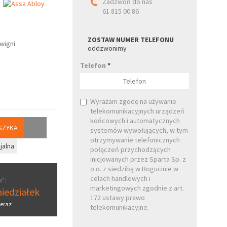
Zadzwoń do nas
61 815 00 86
ZOSTAW NUMER TELEFONU
wigni
oddzwonimy
Telefon
*
Wyrażam zgodę na używanie
telekomunikacyjnych urządzeń
końcowych i automatycznych
SZYKA
systemów wywołujących, w tym
otrzymywanie telefonicznych
jalna
połączeń przychodzących
inicjowanych przez Sparta Sp. z
o.o. z siedzibą w Bogucinie w
celach handlowych i
*:
marketingowych zgodnie z art.
iedziałek
172 ustawy prawo
eraz
telekomunikacyjne.