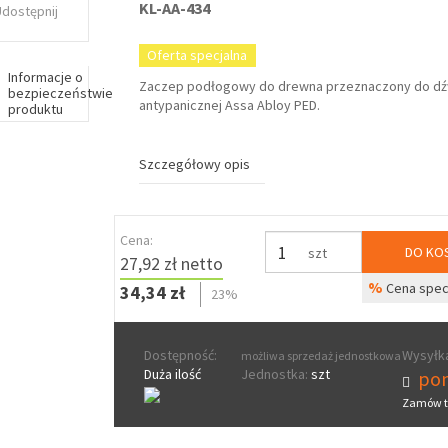
KL-AA-434
Udostępnij
Oferta specjalna
Informacje o
Zaczep podłogowy do drewna przeznaczony do dź
bezpieczeństwie
antypanicznej Assa Abloy PED.
produktu
Szczegółowy opis
Cena:
DO KO
szt
27,92 zł netto
%
Cena spec
34,34 zł
23%
Dostępność:
Wysyłka
możliwa sprzedaż jednostkowa
Duża ilość
Jednostka:
szt
pon
Zamów t