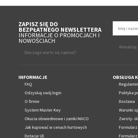
ZAPISZ SIĘ DO
BEZPŁATNEGO NEWSLETTERA
INFORMACJE O PROMOCJACH I
NOWOŚCIACH
Aktualizuj
Dlaczego warto się zapisać?
INFORMACJE
OBSŁUGA K
FAQ
Regulamin
Odzyskaj swój login
Polityka p
O firmie
Dostawa
System Master Key
Warunki s
Okucia obwiedniowe i zamki MACO
Zwroty- d
Jak kupować w cenach hurtowych
Formularz
Dotacje UE
Formularz